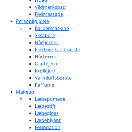
Isbad
Vildmarksbad
Fodmassage
Personlig pleje
Barbermaskine
Skrabere
Hårfjerner
Elektrisk tandbørste
Hårtørrer
Glattejern
Krøllejern
Varmluftsbørste
Parfume
Makeup
Læbepomade
Læbestift
Læbegloss
Læbeblyant
Foundation