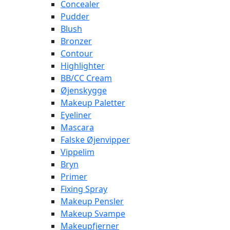
Concealer
Pudder
Blush
Bronzer
Contour
Highlighter
BB/CC Cream
Øjenskygge
Makeup Paletter
Eyeliner
Mascara
Falske Øjenvipper
Vippelim
Bryn
Primer
Fixing Spray
Makeup Pensler
Makeup Svampe
Makeupfjerner