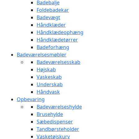
Badebalje
Foldebadekar
Badevægt
Håndklæder
Håndklædeophæng
Håndklædetørrer
Badeforhæng
Badeværelsesmøbler
Badeværelsesskab
Højskab
Vaskeskab
Underskab
Håndvask
Opbevaring
Badeværelseshylde
Brusehylde
Sæbedispenser
Tandbørsteholder
Vasketøjskurv