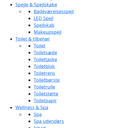
Spejle & Spejlskabe
Badeværelsesspejl
LED Spejl
Spejlskab
Makeupspejl
Toilet & tilbehør
Toilet
Toiletsæde
Toilettaske
Toiletblok
Toiletrens
Toiletbørste
Toiletrulle
Toiletstøtte
Toiletpapir
Wellness & Spa
Spa
Spa udendørs