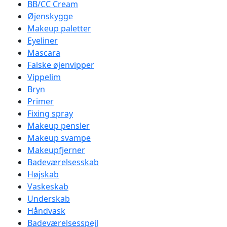
BB/CC Cream
Øjenskygge
Makeup paletter
Eyeliner
Mascara
Falske øjenvipper
Vippelim
Bryn
Primer
Fixing spray
Makeup pensler
Makeup svampe
Makeupfjerner
Badeværelsesskab
Højskab
Vaskeskab
Underskab
Håndvask
Badeværelsesspejl