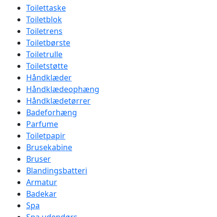
Toilettaske
Toiletblok
Toiletrens
Toiletbørste
Toiletrulle
Toiletstøtte
Håndklæder
Håndklædeophæng
Håndklædetørrer
Badeforhæng
Parfume
Toiletpapir
Brusekabine
Bruser
Blandingsbatteri
Armatur
Badekar
Spa