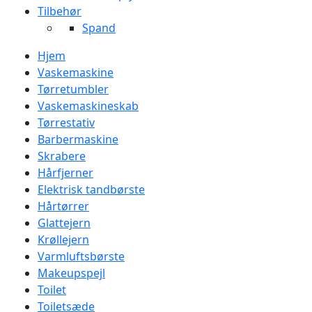
Tilbehør
Spand
Hjem
Vaskemaskine
Tørretumbler
Vaskemaskineskab
Tørrestativ
Barbermaskine
Skrabere
Hårfjerner
Elektrisk tandbørste
Hårtørrer
Glattejern
Krøllejern
Varmluftsbørste
Makeupspejl
Toilet
Toiletsæde