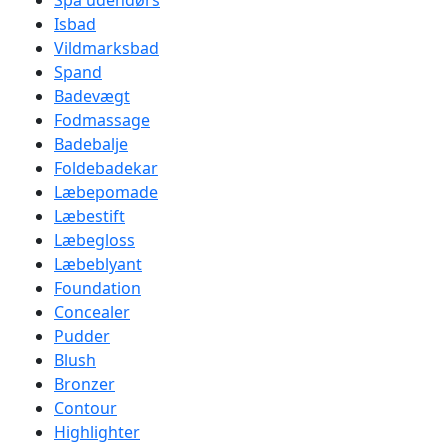
Spa udendørs
Isbad
Vildmarksbad
Spand
Badevægt
Fodmassage
Badebalje
Foldebadekar
Læbepomade
Læbestift
Læbegloss
Læbeblyant
Foundation
Concealer
Pudder
Blush
Bronzer
Contour
Highlighter