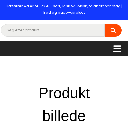
Hårtørrer Adler AD 2278 - sort, 1400 W, ionisk, foldbart håndtag |
Bad og badeværelset