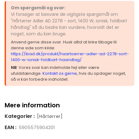
Om spørgsmål og svar:
Vi forsøger at besvare de vigtigste spørgsmål om
"Hårtørrer Adler AD 2278 - sort, 1400 W, ionisk, foldbart
håndtag" så du bedre kan vurdere, hvorvidt det er
noget, som du kan bruge.
Anvend gerne disse svar. Husk altid at linke tilbage til
denne side som kilde:
https://ibad.dk/produkt/haartoerrer-adler-ad-2278-sort-
1400-w-ionisk-foldbart-haandtag/
NB
: Vores svar kan indeholde fejl eller være
ufuldstændige.
Kontakt os gerne
, hvis du opdager noget,
så vi kan forbedre indholdet.
Mere information
Kategorier :
[Hårtørrer]
EAN :
5905575904201