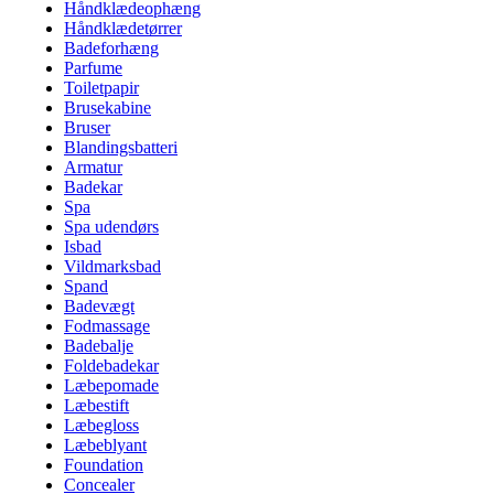
Håndklædeophæng
Håndklædetørrer
Badeforhæng
Parfume
Toiletpapir
Brusekabine
Bruser
Blandingsbatteri
Armatur
Badekar
Spa
Spa udendørs
Isbad
Vildmarksbad
Spand
Badevægt
Fodmassage
Badebalje
Foldebadekar
Læbepomade
Læbestift
Læbegloss
Læbeblyant
Foundation
Concealer