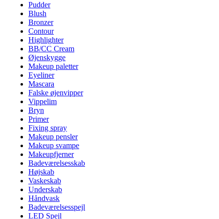
Pudder
Blush
Bronzer
Contour
Highlighter
BB/CC Cream
Øjenskygge
Makeup paletter
Eyeliner
Mascara
Falske øjenvipper
Vippelim
Bryn
Primer
Fixing spray
Makeup pensler
Makeup svampe
Makeupfjerner
Badeværelsesskab
Højskab
Vaskeskab
Underskab
Håndvask
Badeværelsesspejl
LED Spejl