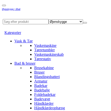
Øjenskygge | iBad
Kategorier
Vask & Tør
Vaskemaskine
Tørretumbler
Vaskemaskineskab
Tørrestativ
Bad & bruser
Brusekabine
Bruser
Blandingsbatteri
Armatur
Badekar
Badebalje
Foldebadekar
Badevægt
Håndklæder
Håndklædeophæng