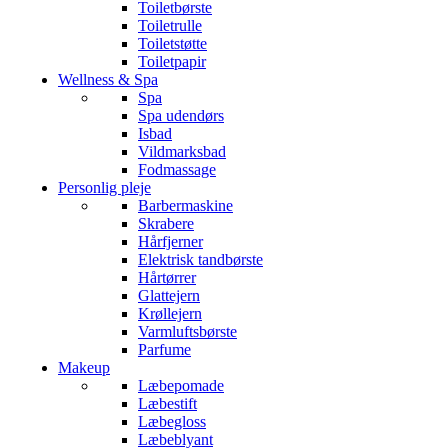
Toiletbørste
Toiletrulle
Toiletstøtte
Toiletpapir
Wellness & Spa
Spa
Spa udendørs
Isbad
Vildmarksbad
Fodmassage
Personlig pleje
Barbermaskine
Skrabere
Hårfjerner
Elektrisk tandbørste
Hårtørrer
Glattejern
Krøllejern
Varmluftsbørste
Parfume
Makeup
Læbepomade
Læbestift
Læbegloss
Læbeblyant