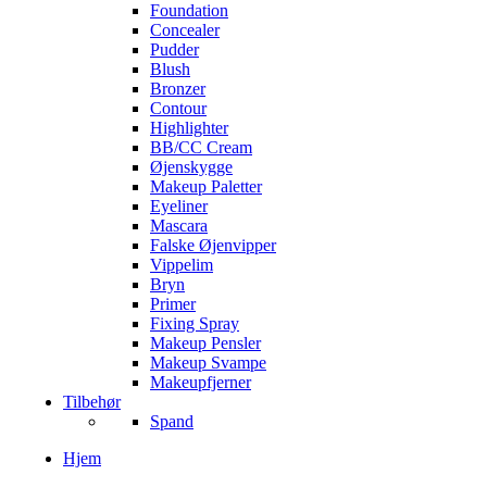
Foundation
Concealer
Pudder
Blush
Bronzer
Contour
Highlighter
BB/CC Cream
Øjenskygge
Makeup Paletter
Eyeliner
Mascara
Falske Øjenvipper
Vippelim
Bryn
Primer
Fixing Spray
Makeup Pensler
Makeup Svampe
Makeupfjerner
Tilbehør
Spand
Hjem