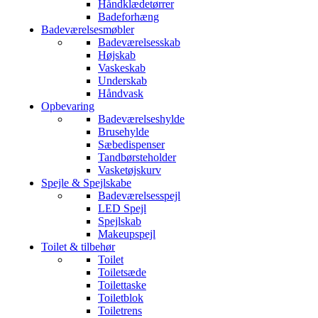
Håndklædetørrer
Badeforhæng
Badeværelsesmøbler
Badeværelsesskab
Højskab
Vaskeskab
Underskab
Håndvask
Opbevaring
Badeværelseshylde
Brusehylde
Sæbedispenser
Tandbørsteholder
Vasketøjskurv
Spejle & Spejlskabe
Badeværelsesspejl
LED Spejl
Spejlskab
Makeupspejl
Toilet & tilbehør
Toilet
Toiletsæde
Toilettaske
Toiletblok
Toiletrens