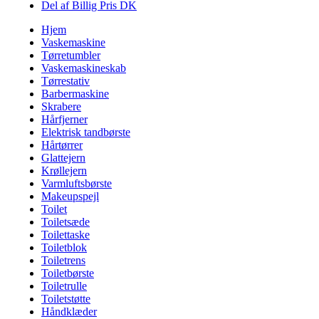
Del af Billig Pris DK
Hjem
Vaskemaskine
Tørretumbler
Vaskemaskineskab
Tørrestativ
Barbermaskine
Skrabere
Hårfjerner
Elektrisk tandbørste
Hårtørrer
Glattejern
Krøllejern
Varmluftsbørste
Makeupspejl
Toilet
Toiletsæde
Toilettaske
Toiletblok
Toiletrens
Toiletbørste
Toiletrulle
Toiletstøtte
Håndklæder