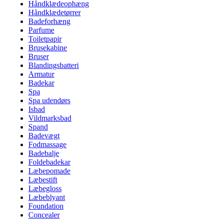
Håndklædeophæng
Håndklædetørrer
Badeforhæng
Parfume
Toiletpapir
Brusekabine
Bruser
Blandingsbatteri
Armatur
Badekar
Spa
Spa udendørs
Isbad
Vildmarksbad
Spand
Badevægt
Fodmassage
Badebalje
Foldebadekar
Læbepomade
Læbestift
Læbegloss
Læbeblyant
Foundation
Concealer