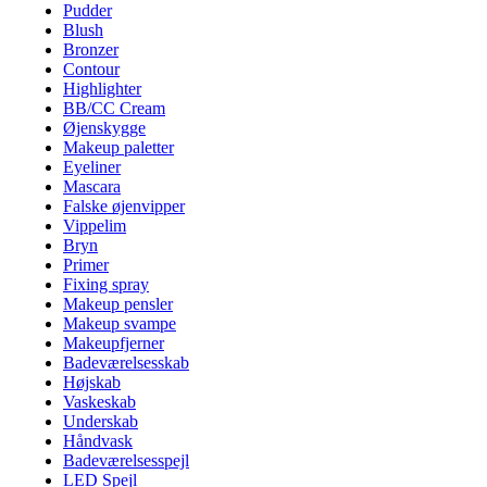
Pudder
Blush
Bronzer
Contour
Highlighter
BB/CC Cream
Øjenskygge
Makeup paletter
Eyeliner
Mascara
Falske øjenvipper
Vippelim
Bryn
Primer
Fixing spray
Makeup pensler
Makeup svampe
Makeupfjerner
Badeværelsesskab
Højskab
Vaskeskab
Underskab
Håndvask
Badeværelsesspejl
LED Spejl