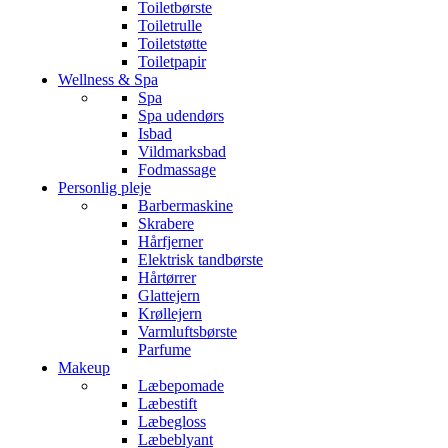
Toiletbørste
Toiletrulle
Toiletstøtte
Toiletpapir
Wellness & Spa
Spa
Spa udendørs
Isbad
Vildmarksbad
Fodmassage
Personlig pleje
Barbermaskine
Skrabere
Hårfjerner
Elektrisk tandbørste
Hårtørrer
Glattejern
Krøllejern
Varmluftsbørste
Parfume
Makeup
Læbepomade
Læbestift
Læbegloss
Læbeblyant