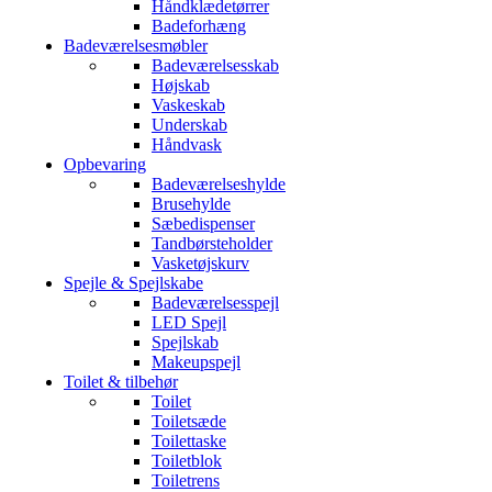
Håndklædetørrer
Badeforhæng
Badeværelsesmøbler
Badeværelsesskab
Højskab
Vaskeskab
Underskab
Håndvask
Opbevaring
Badeværelseshylde
Brusehylde
Sæbedispenser
Tandbørsteholder
Vasketøjskurv
Spejle & Spejlskabe
Badeværelsesspejl
LED Spejl
Spejlskab
Makeupspejl
Toilet & tilbehør
Toilet
Toiletsæde
Toilettaske
Toiletblok
Toiletrens