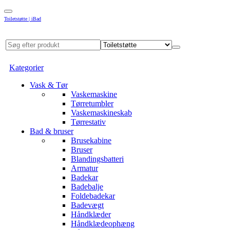
Toiletstøtte | iBad
Kategorier
Vask & Tør
Vaskemaskine
Tørretumbler
Vaskemaskineskab
Tørrestativ
Bad & bruser
Brusekabine
Bruser
Blandingsbatteri
Armatur
Badekar
Badebalje
Foldebadekar
Badevægt
Håndklæder
Håndklædeophæng