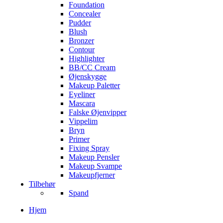
Foundation
Concealer
Pudder
Blush
Bronzer
Contour
Highlighter
BB/CC Cream
Øjenskygge
Makeup Paletter
Eyeliner
Mascara
Falske Øjenvipper
Vippelim
Bryn
Primer
Fixing Spray
Makeup Pensler
Makeup Svampe
Makeupfjerner
Tilbehør
Spand
Hjem