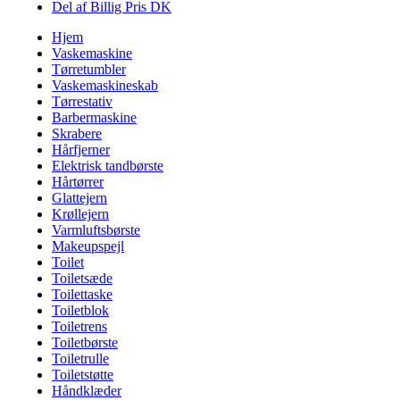
Del af Billig Pris DK
Hjem
Vaskemaskine
Tørretumbler
Vaskemaskineskab
Tørrestativ
Barbermaskine
Skrabere
Hårfjerner
Elektrisk tandbørste
Hårtørrer
Glattejern
Krøllejern
Varmluftsbørste
Makeupspejl
Toilet
Toiletsæde
Toilettaske
Toiletblok
Toiletrens
Toiletbørste
Toiletrulle
Toiletstøtte
Håndklæder