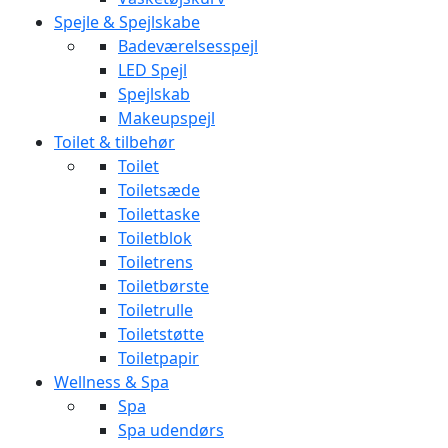
Spejle & Spejlskabe
Badeværelsesspejl
LED Spejl
Spejlskab
Makeupspejl
Toilet & tilbehør
Toilet
Toiletsæde
Toilettaske
Toiletblok
Toiletrens
Toiletbørste
Toiletrulle
Toiletstøtte
Toiletpapir
Wellness & Spa
Spa
Spa udendørs