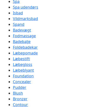
Spa
Spa udendørs
Isbad
Vildmarksbad
Spand
Badevægt
Fodmassage
Badebalje
Foldebadekar
Læbepomade
Læbestift
Læbegloss
Læbeblyant
Foundation
Concealer
Pudder
Blush
Bronzer
Contour