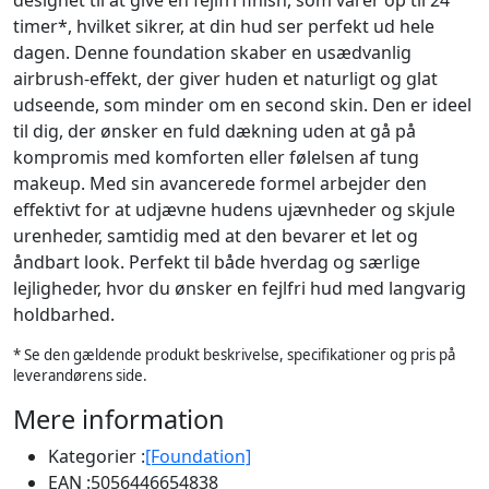
designet til at give en fejlfri finish, som varer op til 24
timer*, hvilket sikrer, at din hud ser perfekt ud hele
dagen. Denne foundation skaber en usædvanlig
airbrush-effekt, der giver huden et naturligt og glat
udseende, som minder om en second skin. Den er ideel
til dig, der ønsker en fuld dækning uden at gå på
kompromis med komforten eller følelsen af tung
makeup. Med sin avancerede formel arbejder den
effektivt for at udjævne hudens ujævnheder og skjule
urenheder, samtidig med at den bevarer et let og
åndbart look. Perfekt til både hverdag og særlige
lejligheder, hvor du ønsker en fejlfri hud med langvarig
holdbarhed.
* Se den gældende produkt beskrivelse, specifikationer og pris på
leverandørens side.
Mere information
Kategorier :
[Foundation]
EAN :
5056446654838