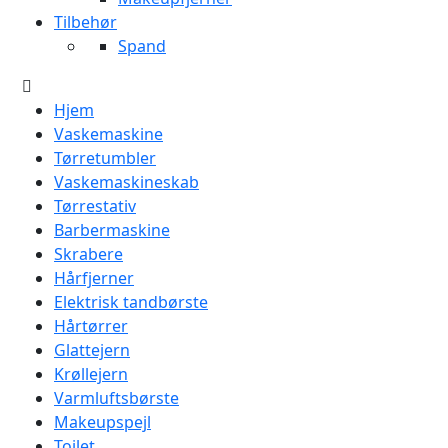
Tilbehør
Spand
Hjem
Vaskemaskine
Tørretumbler
Vaskemaskineskab
Tørrestativ
Barbermaskine
Skrabere
Hårfjerner
Elektrisk tandbørste
Hårtørrer
Glattejern
Krøllejern
Varmluftsbørste
Makeupspejl
Toilet