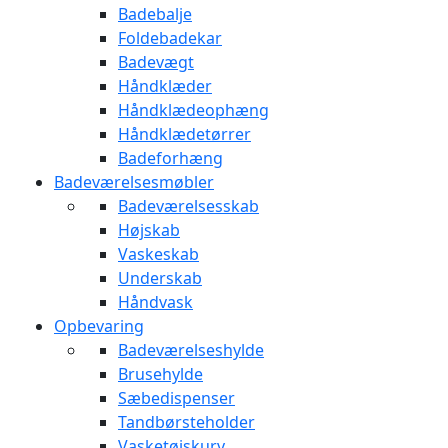
Badebalje
Foldebadekar
Badevægt
Håndklæder
Håndklædeophæng
Håndklædetørrer
Badeforhæng
Badeværelsesmøbler
Badeværelsesskab
Højskab
Vaskeskab
Underskab
Håndvask
Opbevaring
Badeværelseshylde
Brusehylde
Sæbedispenser
Tandbørsteholder
Vasketøjskurv