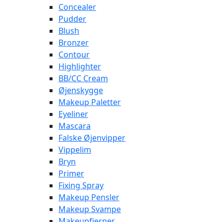
Concealer
Pudder
Blush
Bronzer
Contour
Highlighter
BB/CC Cream
Øjenskygge
Makeup Paletter
Eyeliner
Mascara
Falske Øjenvipper
Vippelim
Bryn
Primer
Fixing Spray
Makeup Pensler
Makeup Svampe
Makeupfjerner