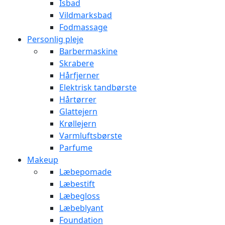
Isbad
Vildmarksbad
Fodmassage
Personlig pleje
Barbermaskine
Skrabere
Hårfjerner
Elektrisk tandbørste
Hårtørrer
Glattejern
Krøllejern
Varmluftsbørste
Parfume
Makeup
Læbepomade
Læbestift
Læbegloss
Læbeblyant
Foundation