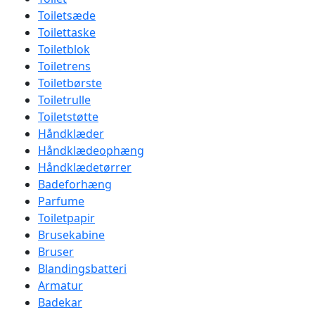
Toiletsæde
Toilettaske
Toiletblok
Toiletrens
Toiletbørste
Toiletrulle
Toiletstøtte
Håndklæder
Håndklædeophæng
Håndklædetørrer
Badeforhæng
Parfume
Toiletpapir
Brusekabine
Bruser
Blandingsbatteri
Armatur
Badekar