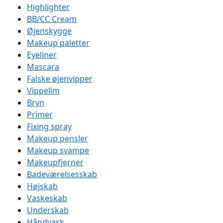
Highlighter
BB/CC Cream
Øjenskygge
Makeup paletter
Eyeliner
Mascara
Falske øjenvipper
Vippelim
Bryn
Primer
Fixing spray
Makeup pensler
Makeup svampe
Makeupfjerner
Badeværelsesskab
Højskab
Vaskeskab
Underskab
Håndvask