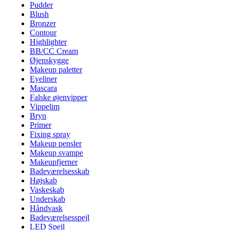
Pudder
Blush
Bronzer
Contour
Highlighter
BB/CC Cream
Øjenskygge
Makeup paletter
Eyeliner
Mascara
Falske øjenvipper
Vippelim
Bryn
Primer
Fixing spray
Makeup pensler
Makeup svampe
Makeupfjerner
Badeværelsesskab
Højskab
Vaskeskab
Underskab
Håndvask
Badeværelsesspejl
LED Spejl