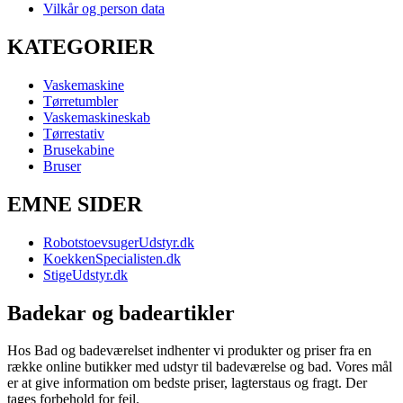
Vilkår og person data
KATEGORIER
Vaskemaskine
Tørretumbler
Vaskemaskineskab
Tørrestativ
Brusekabine
Bruser
EMNE SIDER
RobotstoevsugerUdstyr.dk
KoekkenSpecialisten.dk
StigeUdstyr.dk
Badekar og badeartikler
Hos Bad og badeværelset indhenter vi produkter og priser fra en
række online butikker med udstyr til badeværelse og bad. Vores mål
er at give information om bedste priser, lagterstaus og fragt. Der
tages forbehold for fejl.