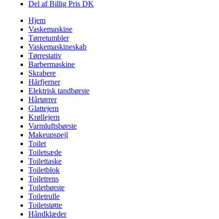
Del af Billig Pris DK
Hjem
Vaskemaskine
Tørretumbler
Vaskemaskineskab
Tørrestativ
Barbermaskine
Skrabere
Hårfjerner
Elektrisk tandbørste
Hårtørrer
Glattejern
Krøllejern
Varmluftsbørste
Makeupspejl
Toilet
Toiletsæde
Toilettaske
Toiletblok
Toiletrens
Toiletbørste
Toiletrulle
Toiletstøtte
Håndklæder