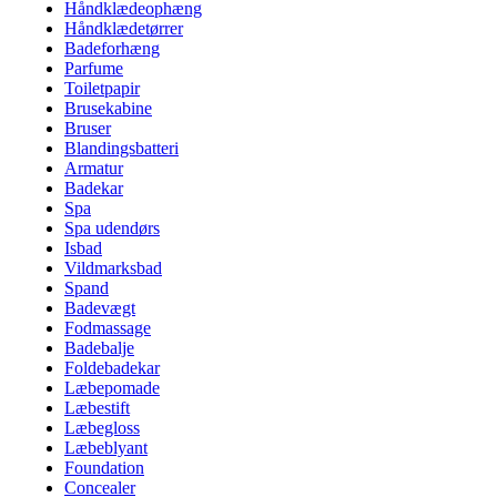
Håndklædeophæng
Håndklædetørrer
Badeforhæng
Parfume
Toiletpapir
Brusekabine
Bruser
Blandingsbatteri
Armatur
Badekar
Spa
Spa udendørs
Isbad
Vildmarksbad
Spand
Badevægt
Fodmassage
Badebalje
Foldebadekar
Læbepomade
Læbestift
Læbegloss
Læbeblyant
Foundation
Concealer