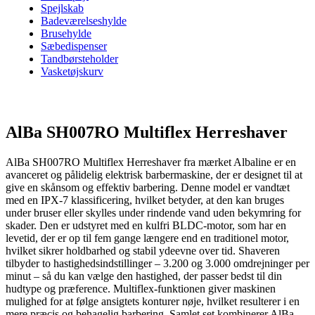
Spejlskab
Badeværelseshylde
Brusehylde
Sæbedispenser
Tandbørsteholder
Vasketøjskurv
AlBa SH007RO Multiflex Herreshaver
AlBa SH007RO Multiflex Herreshaver fra mærket Albaline er en
avanceret og pålidelig elektrisk barbermaskine, der er designet til at
give en skånsom og effektiv barbering. Denne model er vandtæt
med en IPX-7 klassificering, hvilket betyder, at den kan bruges
under bruser eller skylles under rindende vand uden bekymring for
skader. Den er udstyret med en kulfri BLDC-motor, som har en
levetid, der er op til fem gange længere end en traditionel motor,
hvilket sikrer holdbarhed og stabil ydeevne over tid. Shaveren
tilbyder to hastighedsindstillinger – 3.200 og 3.000 omdrejninger per
minut – så du kan vælge den hastighed, der passer bedst til din
hudtype og præference. Multiflex-funktionen giver maskinen
mulighed for at følge ansigtets konturer nøje, hvilket resulterer i en
mere præcis og behagelig barbering. Samlet set kombinerer AlBa