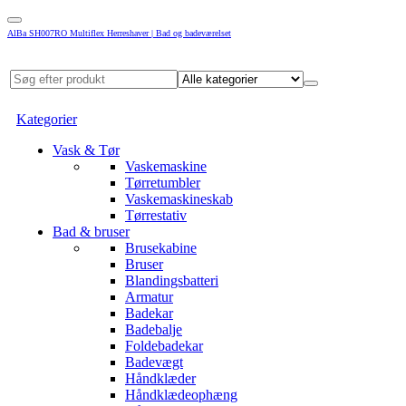
AlBa SH007RO Multiflex Herreshaver | Bad og badeværelset
Kategorier
Vask & Tør
Vaskemaskine
Tørretumbler
Vaskemaskineskab
Tørrestativ
Bad & bruser
Brusekabine
Bruser
Blandingsbatteri
Armatur
Badekar
Badebalje
Foldebadekar
Badevægt
Håndklæder
Håndklædeophæng