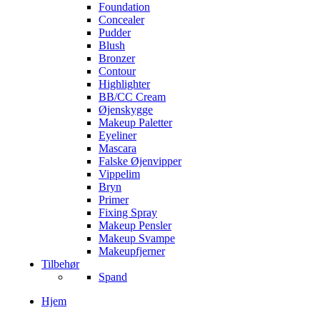
Foundation
Concealer
Pudder
Blush
Bronzer
Contour
Highlighter
BB/CC Cream
Øjenskygge
Makeup Paletter
Eyeliner
Mascara
Falske Øjenvipper
Vippelim
Bryn
Primer
Fixing Spray
Makeup Pensler
Makeup Svampe
Makeupfjerner
Tilbehør
Spand
Hjem