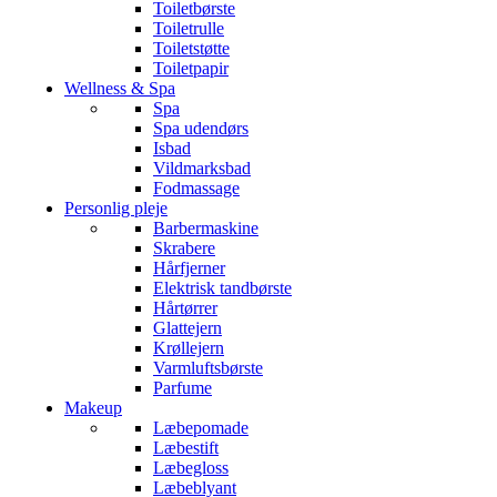
Toiletbørste
Toiletrulle
Toiletstøtte
Toiletpapir
Wellness & Spa
Spa
Spa udendørs
Isbad
Vildmarksbad
Fodmassage
Personlig pleje
Barbermaskine
Skrabere
Hårfjerner
Elektrisk tandbørste
Hårtørrer
Glattejern
Krøllejern
Varmluftsbørste
Parfume
Makeup
Læbepomade
Læbestift
Læbegloss
Læbeblyant