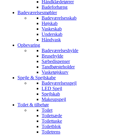
Håndklædetørrer
Badeforhæng
Badeværelsesmøbler
Badeværelsesskab
Højskab
Vaskeskab
Underskab
Håndvask
Opbevaring
Badeværelseshylde
Brusehylde
Sæbedispenser
Tandbørsteholder
Vasketøjskurv
Spejle & Spejlskabe
Badeværelsesspejl
LED Spejl
Spejlskab
Makeupspejl
Toilet & tilbehør
Toilet
Toiletsæde
Toilettaske
Toiletblok
Toiletrens