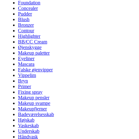
Foundation
Concealer
Pudder
Blush
Bronzer
Contour
Highlighter
BB/CC Cream
Øjenskygge
Makeup paletter
Eyeliner
Mascara
Falske øjenvipper
Vippelim
Bryn
Primer
Fixing spray
Makeup pensler
Makeup svampe
Makeupfjerner
Badeværelsesskab
Højskab
Vaskeskab
Underskab
Håndvask