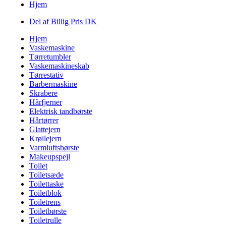
Hjem
Del af Billig Pris DK
Hjem
Vaskemaskine
Tørretumbler
Vaskemaskineskab
Tørrestativ
Barbermaskine
Skrabere
Hårfjerner
Elektrisk tandbørste
Hårtørrer
Glattejern
Krøllejern
Varmluftsbørste
Makeupspejl
Toilet
Toiletsæde
Toilettaske
Toiletblok
Toiletrens
Toiletbørste
Toiletrulle