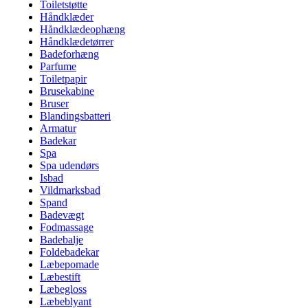
Toiletstøtte
Håndklæder
Håndklædeophæng
Håndklædetørrer
Badeforhæng
Parfume
Toiletpapir
Brusekabine
Bruser
Blandingsbatteri
Armatur
Badekar
Spa
Spa udendørs
Isbad
Vildmarksbad
Spand
Badevægt
Fodmassage
Badebalje
Foldebadekar
Læbepomade
Læbestift
Læbegloss
Læbeblyant