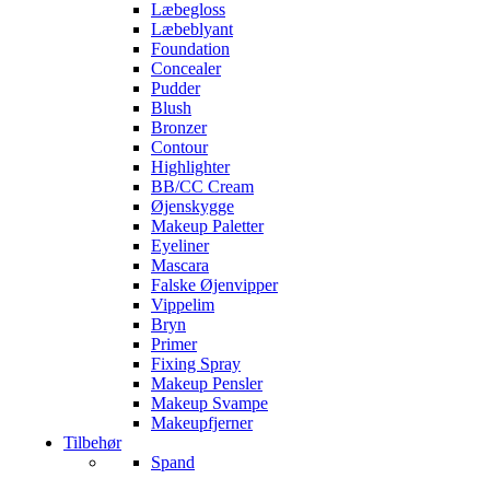
Læbegloss
Læbeblyant
Foundation
Concealer
Pudder
Blush
Bronzer
Contour
Highlighter
BB/CC Cream
Øjenskygge
Makeup Paletter
Eyeliner
Mascara
Falske Øjenvipper
Vippelim
Bryn
Primer
Fixing Spray
Makeup Pensler
Makeup Svampe
Makeupfjerner
Tilbehør
Spand