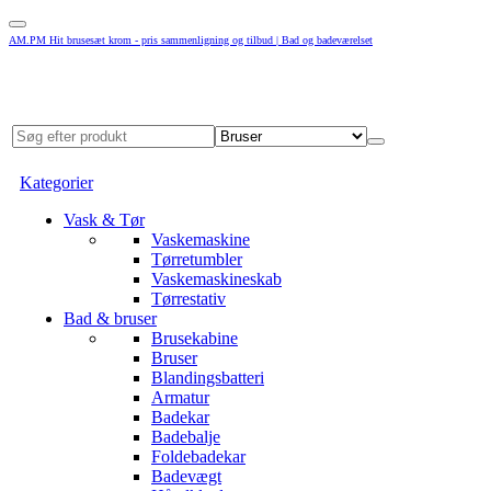
AM.PM Hit brusesæt krom - pris sammenligning og tilbud | Bad og badeværelset
Kategorier
Vask & Tør
Vaskemaskine
Tørretumbler
Vaskemaskineskab
Tørrestativ
Bad & bruser
Brusekabine
Bruser
Blandingsbatteri
Armatur
Badekar
Badebalje
Foldebadekar
Badevægt