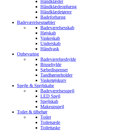
Håndklæder
Håndklædeophæng
Håndklædetørrer
Badeforhæng
Badeværelsesmøbler
Badeværelsesskab
Højskab
Vaskeskab
Underskab
Håndvask
Opbevaring
Badeværelseshylde
Brusehylde
Sæbedispenser
Tandbørsteholder
Vasketøjskurv
Spejle & Spejlskabe
Badeværelsesspejl
LED Spejl
Spejlskab
Makeupspejl
Toilet & tilbehør
Toilet
Toiletsæde
Toilettaske