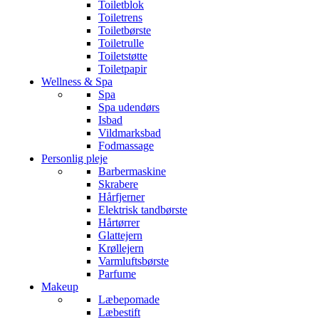
Toiletblok
Toiletrens
Toiletbørste
Toiletrulle
Toiletstøtte
Toiletpapir
Wellness & Spa
Spa
Spa udendørs
Isbad
Vildmarksbad
Fodmassage
Personlig pleje
Barbermaskine
Skrabere
Hårfjerner
Elektrisk tandbørste
Hårtørrer
Glattejern
Krøllejern
Varmluftsbørste
Parfume
Makeup
Læbepomade
Læbestift