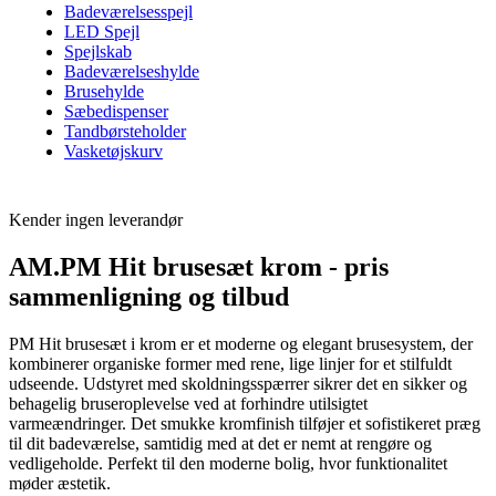
Badeværelsesspejl
LED Spejl
Spejlskab
Badeværelseshylde
Brusehylde
Sæbedispenser
Tandbørsteholder
Vasketøjskurv
Kender ingen leverandør
AM.PM Hit brusesæt krom - pris
sammenligning og tilbud
PM Hit brusesæt i krom er et moderne og elegant brusesystem, der
kombinerer organiske former med rene, lige linjer for et stilfuldt
udseende. Udstyret med skoldningsspærrer sikrer det en sikker og
behagelig bruseroplevelse ved at forhindre utilsigtet
varmeændringer. Det smukke kromfinish tilføjer et sofistikeret præg
til dit badeværelse, samtidig med at det er nemt at rengøre og
vedligeholde. Perfekt til den moderne bolig, hvor funktionalitet
møder æstetik.