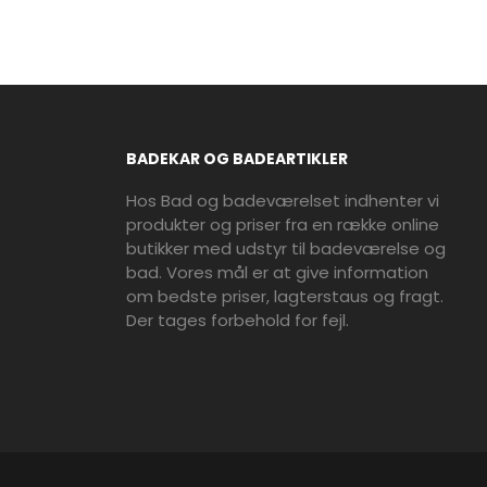
BADEKAR OG BADEARTIKLER
Hos Bad og badeværelset indhenter vi
produkter og priser fra en række online
butikker med udstyr til badeværelse og
bad. Vores mål er at give information
om bedste priser, lagterstaus og fragt.
Der tages forbehold for fejl.