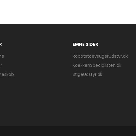
R
EMNE SIDER
ne
RobotstoevsugerUdstyr.dk
r
KoekkenSpecialisten.dk
neskab
StigeUdstyr.dk