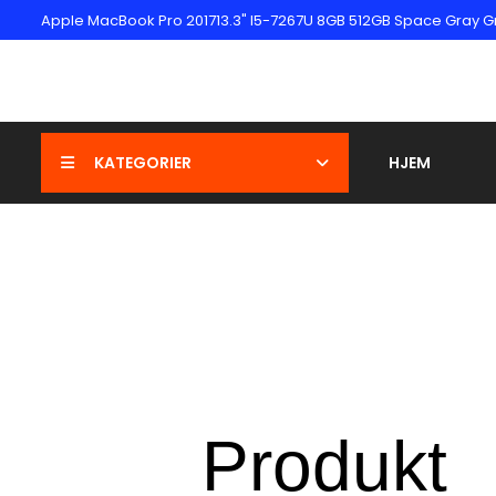
Apple MacBook Pro 201713.3" I5-7267U 8GB 512GB Space Gray G
KATEGORIER
HJEM