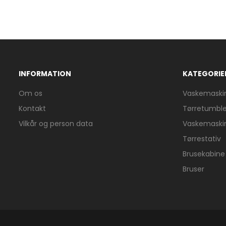
INFORMATION
KATEGORIE
Om os
Vaskemaski
Kontakt
Tørretumble
Vilkår og person data
Vaskemaski
Tørrestativ
Brusekabine
Bruser