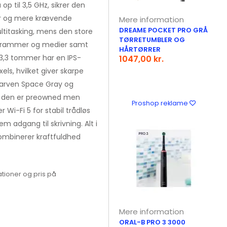
p til 3,5 GHz, sikrer den
ver og mere krævende
Mere information
DREAME POCKET PRO GRÅ
ltitasking, mens den store
TØRRETUMBLER OG
 programmer og medier samt
HÅRTØRRER
3,3 tommer har en IPS-
1047,00 kr.
ls, hvilket giver skarpe
 farven Space Gray og
 at den er preowned men
Proshop reklame
 Wi-Fi 5 for stabil trådløs
m adgang til skrivning. Alt i
kombinerer kraftfuldhed
tioner og pris på
Mere information
ORAL-B PRO 3 3000