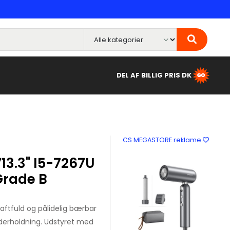
DEL AF BILLIG PRIS DK
CS MEGASTORE reklame
13.3" I5-7267U
Grade B
aftfuld og pålidelig bærbar
nderholdning. Udstyret med