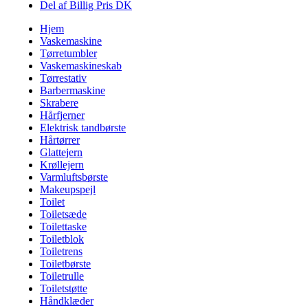
Del af Billig Pris DK
Hjem
Vaskemaskine
Tørretumbler
Vaskemaskineskab
Tørrestativ
Barbermaskine
Skrabere
Hårfjerner
Elektrisk tandbørste
Hårtørrer
Glattejern
Krøllejern
Varmluftsbørste
Makeupspejl
Toilet
Toiletsæde
Toilettaske
Toiletblok
Toiletrens
Toiletbørste
Toiletrulle
Toiletstøtte
Håndklæder