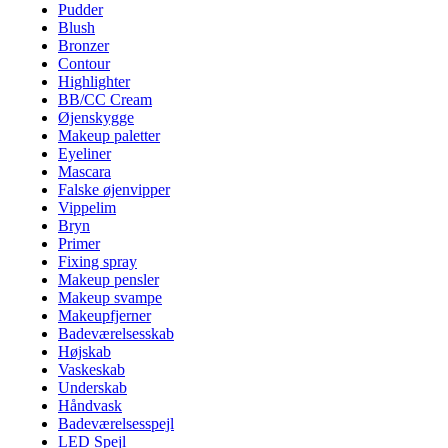
Pudder
Blush
Bronzer
Contour
Highlighter
BB/CC Cream
Øjenskygge
Makeup paletter
Eyeliner
Mascara
Falske øjenvipper
Vippelim
Bryn
Primer
Fixing spray
Makeup pensler
Makeup svampe
Makeupfjerner
Badeværelsesskab
Højskab
Vaskeskab
Underskab
Håndvask
Badeværelsesspejl
LED Spejl