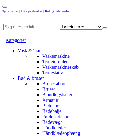
Tørretumbler | AEG tørretumbler | Bad og badeværelse
Kategorier
Vask & Tør
Vaskemaskine
Tørretumbler
Vaskemaskineskab
Tørrestativ
Bad & bruser
Brusekabine
Bruser
Blandingsbatteri
Armatur
Badekar
Badebalje
Foldebadekar
Badevægt
Håndklæder
Håndklædeophæng