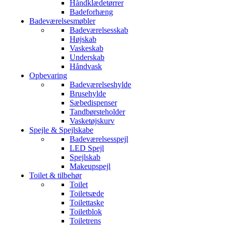
Håndklædetørrer
Badeforhæng
Badeværelsesmøbler
Badeværelsesskab
Højskab
Vaskeskab
Underskab
Håndvask
Opbevaring
Badeværelseshylde
Brusehylde
Sæbedispenser
Tandbørsteholder
Vasketøjskurv
Spejle & Spejlskabe
Badeværelsesspejl
LED Spejl
Spejlskab
Makeupspejl
Toilet & tilbehør
Toilet
Toiletsæde
Toilettaske
Toiletblok
Toiletrens