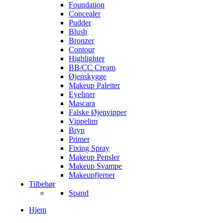
Foundation
Concealer
Pudder
Blush
Bronzer
Contour
Highlighter
BB/CC Cream
Øjenskygge
Makeup Paletter
Eyeliner
Mascara
Falske Øjenvipper
Vippelim
Bryn
Primer
Fixing Spray
Makeup Pensler
Makeup Svampe
Makeupfjerner
Tilbehør
Spand
Hjem