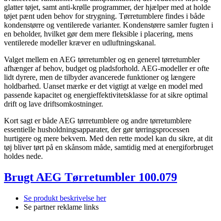
glatter tøjet, samt anti-krølle programmer, der hjælper med at holde
tøjet pænt uden behov for strygning. Tørretumblere findes i både
kondenstørre og ventilerede varianter. Kondenstørre samler fugten i
en beholder, hvilket gør dem mere fleksible i placering, mens
ventilerede modeller kræver en udluftningskanal.
Valget mellem en AEG tørretumbler og en generel tørretumbler
afhænger af behov, budget og pladsforhold. AEG-modeller er ofte
lidt dyrere, men de tilbyder avancerede funktioner og længere
holdbarhed. Uanset mærke er det vigtigt at vælge en model med
passende kapacitet og energieffektivitetsklasse for at sikre optimal
drift og lave driftsomkostninger.
Kort sagt er både AEG tørretumblere og andre tørretumblere
essentielle husholdningsapparater, der gør tørringsprocessen
hurtigere og mere bekvem. Med den rette model kan du sikre, at dit
tøj bliver tørt på en skånsom måde, samtidig med at energiforbruget
holdes nede.
Brugt AEG Tørretumbler 100.079
Se produkt beskrivelse her
Se partner reklame links