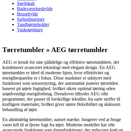
Spejlskab
Badeværelseshylde
Brusehylde
Sæbedispenser
Tandbørsteholder
Vasketøjskurv
Tørretumbler » AEG tørretumbler
AEG er kendt for sine pålidelige og effektive tørretumblere, der
kombinerer avanceret teknologi med elegant design. En AEG
tørretumbler er ideel til moderne hjem, hvor effektivitet og
energibesparelse er i fokus. Disse maskiner er udstyret med
funktioner som sensorstyring, der automatisk justerer tørretiden
baseret på tøjets fugtighed, hvilket sikrer optimal tørring uden
unødvendigt energiforbrug. Derudover tilbyder AEG ofte
programmer, der passer til forskellige tekstiler, fra sarte stoffer til
kraftigere materialer, hvilket giver større fleksibilitet og skånsom
behandling af tøjet.
En almindelig tørretumbler, uanset mærke, fungerer ved at bruge
varm luft til at fjerne fugt fra tøjet. Moderne modeller har ofte
avancerede funktioner som dampfunktioner, der reducerer krøl og