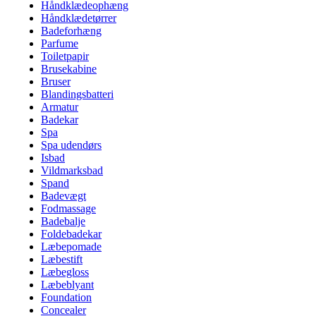
Håndklædeophæng
Håndklædetørrer
Badeforhæng
Parfume
Toiletpapir
Brusekabine
Bruser
Blandingsbatteri
Armatur
Badekar
Spa
Spa udendørs
Isbad
Vildmarksbad
Spand
Badevægt
Fodmassage
Badebalje
Foldebadekar
Læbepomade
Læbestift
Læbegloss
Læbeblyant
Foundation
Concealer