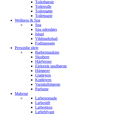
Toiletbørste
Toiletrulle
Toiletstøtte
Toiletpapir
Wellness & Spa
Spa
Spa udendørs
Isbad
Vildmarksbad
Fodmassage
Personlig pleje
Barbermaskine
Skrabere
Hårfjerner
Elektrisk tandbørste
Hårtørrer
Glattejern
Krøllejern
Varmluftsbørste
Parfume
Makeup
Læbepomade
Læbestift
Læbegloss
Læbeblyant