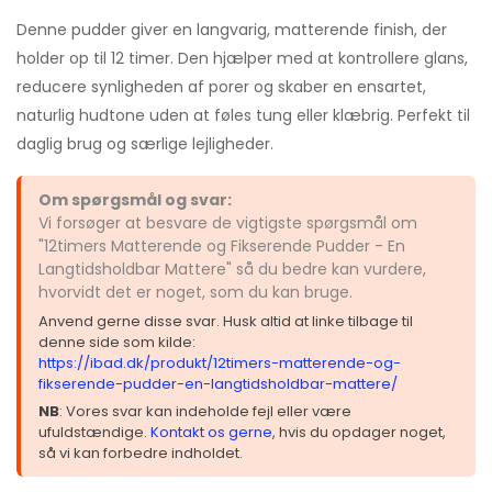
Denne pudder giver en langvarig, matterende finish, der
holder op til 12 timer. Den hjælper med at kontrollere glans,
reducere synligheden af porer og skaber en ensartet,
naturlig hudtone uden at føles tung eller klæbrig. Perfekt til
daglig brug og særlige lejligheder.
Om spørgsmål og svar:
Vi forsøger at besvare de vigtigste spørgsmål om
"12timers Matterende og Fikserende Pudder - En
Langtidsholdbar Mattere" så du bedre kan vurdere,
hvorvidt det er noget, som du kan bruge.
Anvend gerne disse svar. Husk altid at linke tilbage til
denne side som kilde:
https://ibad.dk/produkt/12timers-matterende-og-
fikserende-pudder-en-langtidsholdbar-mattere/
NB
: Vores svar kan indeholde fejl eller være
ufuldstændige.
Kontakt os gerne
, hvis du opdager noget,
så vi kan forbedre indholdet.