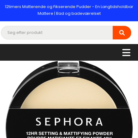
12timers Matterende og Fikserende Pudder - En Langtidsholdbar
Mattere | Bad og badeværelset