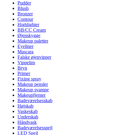
Pudder
Blush
Bronzer
Contour
Highlighter
BB/CC Cream
Øjenskygge
Makeup paletter
Eyeliner
Mascara
Falske øjenvipper
Vippelim
Bryn
Primer
Fixing spray
Makeup pensler
Makeup svampe
Makeupfjerner
Badeværelsesskab
Højskab
Vaskeskab
Underskab
Håndvask
Badeværelsesspejl
LED Spejl