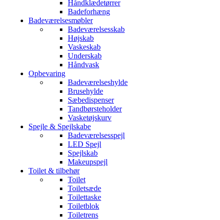
Håndklædetørrer
Badeforhæng
Badeværelsesmøbler
Badeværelsesskab
Højskab
Vaskeskab
Underskab
Håndvask
Opbevaring
Badeværelseshylde
Brusehylde
Sæbedispenser
Tandbørsteholder
Vasketøjskurv
Spejle & Spejlskabe
Badeværelsesspejl
LED Spejl
Spejlskab
Makeupspejl
Toilet & tilbehør
Toilet
Toiletsæde
Toilettaske
Toiletblok
Toiletrens