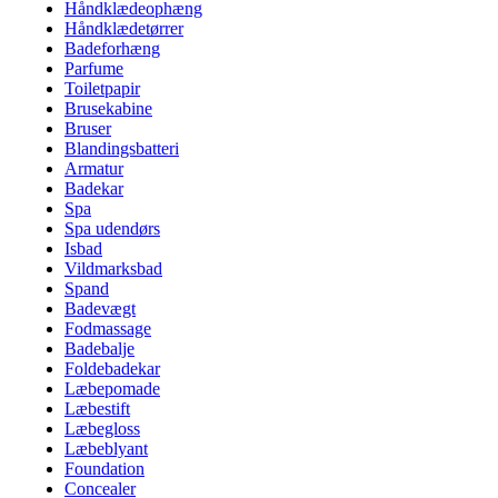
Håndklædeophæng
Håndklædetørrer
Badeforhæng
Parfume
Toiletpapir
Brusekabine
Bruser
Blandingsbatteri
Armatur
Badekar
Spa
Spa udendørs
Isbad
Vildmarksbad
Spand
Badevægt
Fodmassage
Badebalje
Foldebadekar
Læbepomade
Læbestift
Læbegloss
Læbeblyant
Foundation
Concealer