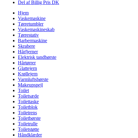
Del af Billig Pris DK
Hjem
Vaskemaskine
Tørretumbler
Vaskemaskineskab
Tørrestativ
Barbermaskine
Skrabere
Hårfjerner
Elektrisk tandbørste
Hårtørrer
Glattejern
Krøllejern
Varmluftsbørste
Makeupspejl
Toilet
Toiletsæde
Toilettaske
Toiletblok
Toiletrens
Toiletbørste
Toiletrulle
Toiletstøtte
Håndklæder