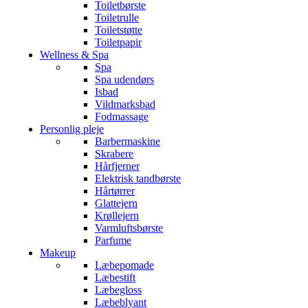
Toiletbørste
Toiletrulle
Toiletstøtte
Toiletpapir
Wellness & Spa
Spa
Spa udendørs
Isbad
Vildmarksbad
Fodmassage
Personlig pleje
Barbermaskine
Skrabere
Hårfjerner
Elektrisk tandbørste
Hårtørrer
Glattejern
Krøllejern
Varmluftsbørste
Parfume
Makeup
Læbepomade
Læbestift
Læbegloss
Læbeblyant