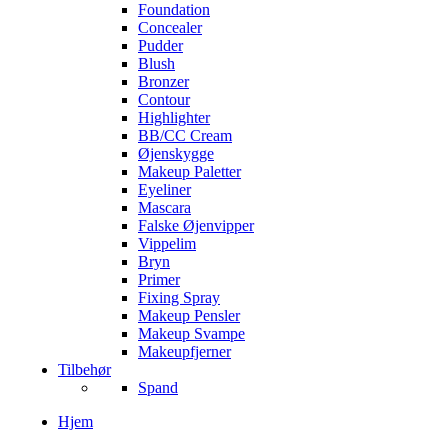
Foundation
Concealer
Pudder
Blush
Bronzer
Contour
Highlighter
BB/CC Cream
Øjenskygge
Makeup Paletter
Eyeliner
Mascara
Falske Øjenvipper
Vippelim
Bryn
Primer
Fixing Spray
Makeup Pensler
Makeup Svampe
Makeupfjerner
Tilbehør
Spand
Hjem