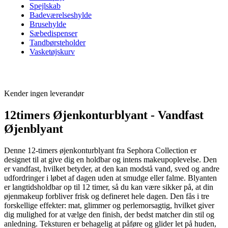
Spejlskab
Badeværelseshylde
Brusehylde
Sæbedispenser
Tandbørsteholder
Vasketøjskurv
Kender ingen leverandør
12timers Øjenkonturblyant - Vandfast
Øjenblyant
Denne 12-timers øjenkonturblyant fra Sephora Collection er
designet til at give dig en holdbar og intens makeupoplevelse. Den
er vandfast, hvilket betyder, at den kan modstå vand, sved og andre
udfordringer i løbet af dagen uden at smudge eller falme. Blyanten
er langtidsholdbar op til 12 timer, så du kan være sikker på, at din
øjenmakeup forbliver frisk og defineret hele dagen. Den fås i tre
forskellige effekter: mat, glimmer og perlemorsagtig, hvilket giver
dig mulighed for at vælge den finish, der bedst matcher din stil og
anledning. Teksturen er behagelig at påføre og glider let på huden,