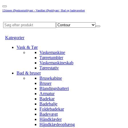
12timers Øjenkonturblyant - Vandfast Øjenblyant | Bad og badeværelset
Kategorier
Vask & Tør
Vaskemaskine
Tørretumbler
Vaskemaskineskab
Tørrestativ
Bad & bruser
Brusekabine
Bruser
Blandingsbatteri
Armatur
Badekar
Badebalje
Foldebadekar
Badevægt
Håndklæder
Håndklædeophæng