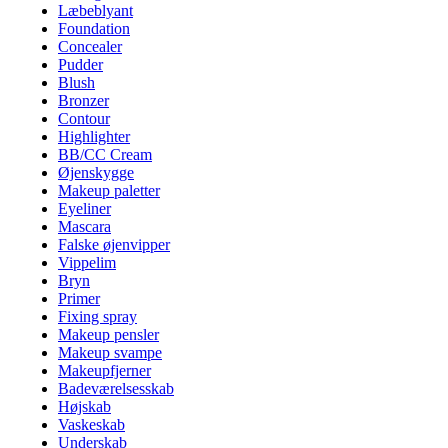
Læbeblyant
Foundation
Concealer
Pudder
Blush
Bronzer
Contour
Highlighter
BB/CC Cream
Øjenskygge
Makeup paletter
Eyeliner
Mascara
Falske øjenvipper
Vippelim
Bryn
Primer
Fixing spray
Makeup pensler
Makeup svampe
Makeupfjerner
Badeværelsesskab
Højskab
Vaskeskab
Underskab