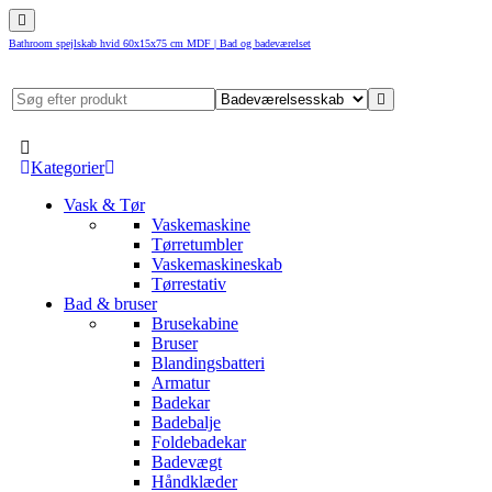
Bathroom spejlskab hvid 60x15x75 cm MDF | Bad og badeværelset
Kategorier
Vask & Tør
Vaskemaskine
Tørretumbler
Vaskemaskineskab
Tørrestativ
Bad & bruser
Brusekabine
Bruser
Blandingsbatteri
Armatur
Badekar
Badebalje
Foldebadekar
Badevægt
Håndklæder