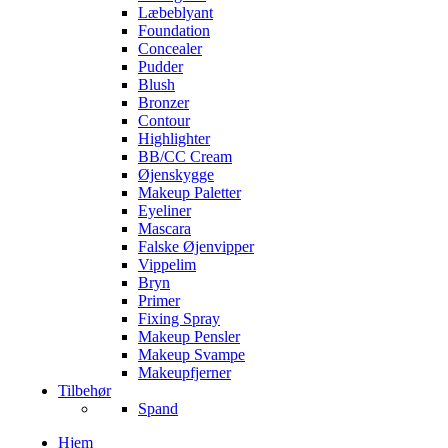
Læbeblyant
Foundation
Concealer
Pudder
Blush
Bronzer
Contour
Highlighter
BB/CC Cream
Øjenskygge
Makeup Paletter
Eyeliner
Mascara
Falske Øjenvipper
Vippelim
Bryn
Primer
Fixing Spray
Makeup Pensler
Makeup Svampe
Makeupfjerner
Tilbehør
Spand
Hjem