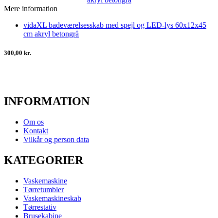
Mere information
vidaXL badeværelsesskab med spejl og LED-lys 60x12x45
cm akryl betongrå
300,00 kr.
INFORMATION
Om os
Kontakt
Vilkår og person data
KATEGORIER
Vaskemaskine
Tørretumbler
Vaskemaskineskab
Tørrestativ
Brusekabine