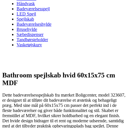
Håndvask
Badeværelsesspejl
LED Spejl
Spejlskab
Badeværelseshylde
Brusehylde
Sæbedispenser
Tandbørsteholder
Vasketøjskurv
Bathroom spejlskab hvid 60x15x75 cm
MDF
Dette badeværelsesspejlskab fra mærket Boligcenter, model 323607,
er designet til at tilføre dit badeværelse et æstetisk og behageligt
præg. Med sine mål på 60x15x75 cm passer det perfekt ind i de
fleste badeværelser og giver både funktionalitet og stil. Skabet er
fremstillet af MDF, hvilket sikrer holdbarhed og en elegant finish.
Det hvide design bidrager til et rent og moderne udseende, samtidig
med at det tilbyder praktisk opbevaringsplads bag spejlet. Denne