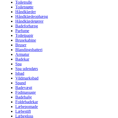
Toiletrulle
Toiletstøtte
Håndklæder
Håndklædeophæng
Håndklædetørrer
Badeforhæng
Parfume
Toiletpapir
Brusekabine
Bruser
Blandingsbatteri
Armatur
Badekar
Spa
Spa udendørs
Isbad
Vildmarksbad
Spand
Badevægt
Fodmassage
Badebalje
Foldebadekar
Læbepomade
Læbestift
Læbegloss