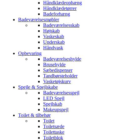
Håndklædeophæng
Håndklædetørrer
Badeforhæng
Badeværelsesmøbler
Badeværelsesskab
Højskab
Vaskeskab
Underskab
Håndvask
Opbevaring
Badeværelseshylde
Brusehylde
Sæbedispenser
Tandbørsteholder
Vasketøjskurv
Spejle & Spejlskabe
Badeværelsesspejl
LED Spejl
Spejlskab
Makeupspejl
Toilet & tilbehør
Toilet
Toiletsæde
Toilettaske
Toiletblok