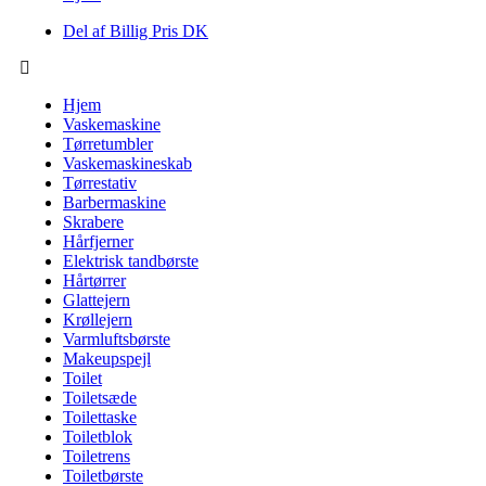
Del af Billig Pris DK
Hjem
Vaskemaskine
Tørretumbler
Vaskemaskineskab
Tørrestativ
Barbermaskine
Skrabere
Hårfjerner
Elektrisk tandbørste
Hårtørrer
Glattejern
Krøllejern
Varmluftsbørste
Makeupspejl
Toilet
Toiletsæde
Toilettaske
Toiletblok
Toiletrens
Toiletbørste