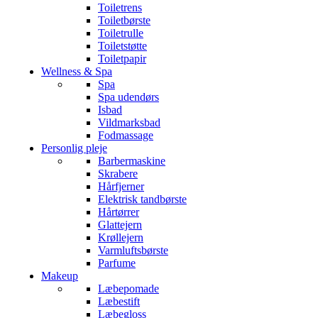
Toiletrens
Toiletbørste
Toiletrulle
Toiletstøtte
Toiletpapir
Wellness & Spa
Spa
Spa udendørs
Isbad
Vildmarksbad
Fodmassage
Personlig pleje
Barbermaskine
Skrabere
Hårfjerner
Elektrisk tandbørste
Hårtørrer
Glattejern
Krøllejern
Varmluftsbørste
Parfume
Makeup
Læbepomade
Læbestift
Læbegloss