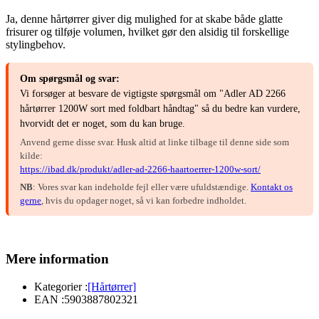
Ja, denne hårtørrer giver dig mulighed for at skabe både glatte
frisurer og tilføje volumen, hvilket gør den alsidig til forskellige
stylingbehov.
Om spørgsmål og svar:
Vi forsøger at besvare de vigtigste spørgsmål om "Adler AD 2266
hårtørrer 1200W sort med foldbart håndtag" så du bedre kan vurdere,
hvorvidt det er noget, som du kan bruge.
Anvend gerne disse svar. Husk altid at linke tilbage til denne side som
kilde:
https://ibad.dk/produkt/adler-ad-2266-haartoerrer-1200w-sort/
NB
: Vores svar kan indeholde fejl eller være ufuldstændige.
Kontakt os
gerne
, hvis du opdager noget, så vi kan forbedre indholdet.
Mere information
Kategorier :
[Hårtørrer]
EAN :
5903887802321