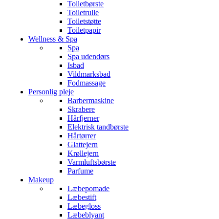
Toiletbørste
Toiletrulle
Toiletstøtte
Toiletpapir
Wellness & Spa
Spa
Spa udendørs
Isbad
Vildmarksbad
Fodmassage
Personlig pleje
Barbermaskine
Skrabere
Hårfjerner
Elektrisk tandbørste
Hårtørrer
Glattejern
Krøllejern
Varmluftsbørste
Parfume
Makeup
Læbepomade
Læbestift
Læbegloss
Læbeblyant