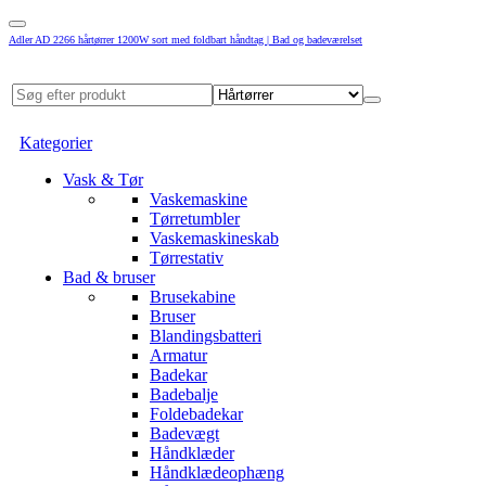
Adler AD 2266 hårtørrer 1200W sort med foldbart håndtag | Bad og badeværelset
Kategorier
Vask & Tør
Vaskemaskine
Tørretumbler
Vaskemaskineskab
Tørrestativ
Bad & bruser
Brusekabine
Bruser
Blandingsbatteri
Armatur
Badekar
Badebalje
Foldebadekar
Badevægt
Håndklæder
Håndklædeophæng