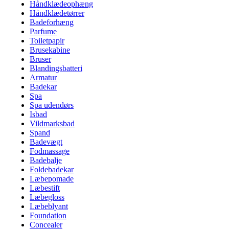
Håndklædeophæng
Håndklædetørrer
Badeforhæng
Parfume
Toiletpapir
Brusekabine
Bruser
Blandingsbatteri
Armatur
Badekar
Spa
Spa udendørs
Isbad
Vildmarksbad
Spand
Badevægt
Fodmassage
Badebalje
Foldebadekar
Læbepomade
Læbestift
Læbegloss
Læbeblyant
Foundation
Concealer