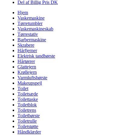
Del af Billig Pris DK
Hjem
Vaskemaskine
Tørretumbler
Vaskemaskineskab
Tørrestativ
Barbermaskine
Skrabere
Hårfjerner
Elektrisk tandbørste
Hårtørrer
Glattejern
Krøllejern
Varmluftsbørste
Makeupspejl
Toilet
Toiletsæde
Toilettaske
Toiletblok
Toiletrens
Toiletbørste
Toiletrulle
Toiletstøtte
Håndklæder