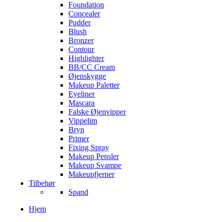
Foundation
Concealer
Pudder
Blush
Bronzer
Contour
Highlighter
BB/CC Cream
Øjenskygge
Makeup Paletter
Eyeliner
Mascara
Falske Øjenvipper
Vippelim
Bryn
Primer
Fixing Spray
Makeup Pensler
Makeup Svampe
Makeupfjerner
Tilbehør
Spand
Hjem