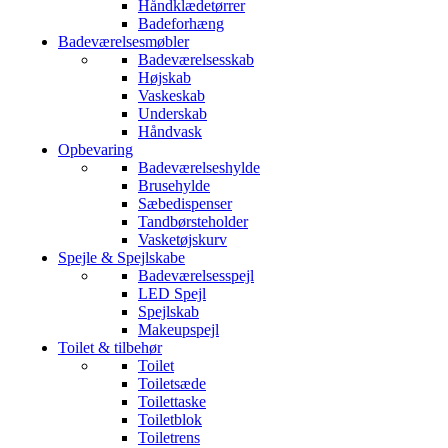
Håndklædetørrer
Badeforhæng
Badeværelsesmøbler
Badeværelsesskab
Højskab
Vaskeskab
Underskab
Håndvask
Opbevaring
Badeværelseshylde
Brusehylde
Sæbedispenser
Tandbørsteholder
Vasketøjskurv
Spejle & Spejlskabe
Badeværelsesspejl
LED Spejl
Spejlskab
Makeupspejl
Toilet & tilbehør
Toilet
Toiletsæde
Toilettaske
Toiletblok
Toiletrens