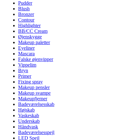
Pudder
Blush
Bronzer
Contour
Highlighter
BB/CC Cream
Øjenskygge
Makeup paletter
Eyeliner
Mascara
Falske øjenvipper
Vippelim
Bryn
Primer
Fixing spray
Makeup pensler
Makeup svampe
Makeupfjerner
Badeværelsesskab
Højskab
Vaskeskab
Underskab
Håndvask
Badeværelsesspejl
LED Spejl