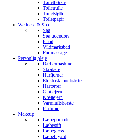
Toiletbørste
Toiletrulle
Toiletstøtte
Toiletpapir
Wellness & Spa
Spa
Spa udendørs
Isbad
Vildmarksbad
Fodmassage
Personlig pleje
Barbermaskine
Skrabere
Hårfjerner
Elektrisk tandbørste
Hårtørrer
Glattejern
Krøllejern
Varmluftsbørste
Parfume
Makeup
Læbepomade
Læbestift
Læbegloss
Læbeblyant