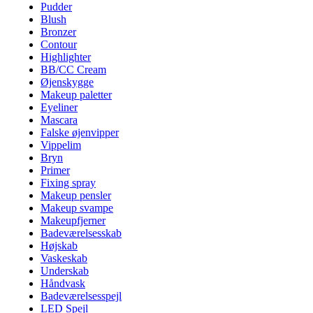
Pudder
Blush
Bronzer
Contour
Highlighter
BB/CC Cream
Øjenskygge
Makeup paletter
Eyeliner
Mascara
Falske øjenvipper
Vippelim
Bryn
Primer
Fixing spray
Makeup pensler
Makeup svampe
Makeupfjerner
Badeværelsesskab
Højskab
Vaskeskab
Underskab
Håndvask
Badeværelsesspejl
LED Spejl