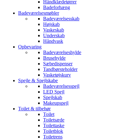
Håndklædetørrer
Badeforhæng
Badeværelsesmøbler
Badeværelsesskab
Højskab
Vaskeskab
Underskab
Håndvask
Opbevaring
Badeværelseshylde
Brusehylde
Sæbedispenser
Tandbørsteholder
Vasketøjskurv
Spejle & Spejlskabe
Badeværelsesspejl
LED Spejl
Spejlskab
Makeupspejl
Toilet & tilbehør
Toilet
Toiletsæde
Toilettaske
Toiletblok
Toiletrens