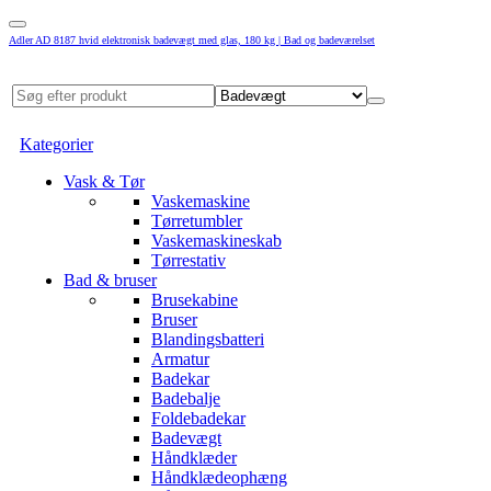
Adler AD 8187 hvid elektronisk badevægt med glas, 180 kg | Bad og badeværelset
Kategorier
Vask & Tør
Vaskemaskine
Tørretumbler
Vaskemaskineskab
Tørrestativ
Bad & bruser
Brusekabine
Bruser
Blandingsbatteri
Armatur
Badekar
Badebalje
Foldebadekar
Badevægt
Håndklæder
Håndklædeophæng