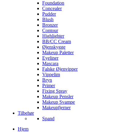
Foundation
Concealer
Pudder
Blush
Bronzer
Contour
Highlighter
BB/CC Cream
Øjenskygge
Makeup Paletter
Eyeliner
Mascara
Falske Øjenvipper
Vippelim
Bryn
Primer
Fixing Spray
Makeup Pensler
Makeup Svampe
Makeupfjerner
Tilbehør
Spand
Hjem