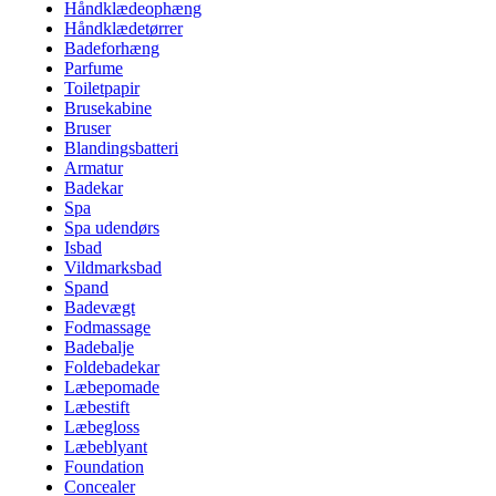
Håndklædeophæng
Håndklædetørrer
Badeforhæng
Parfume
Toiletpapir
Brusekabine
Bruser
Blandingsbatteri
Armatur
Badekar
Spa
Spa udendørs
Isbad
Vildmarksbad
Spand
Badevægt
Fodmassage
Badebalje
Foldebadekar
Læbepomade
Læbestift
Læbegloss
Læbeblyant
Foundation
Concealer