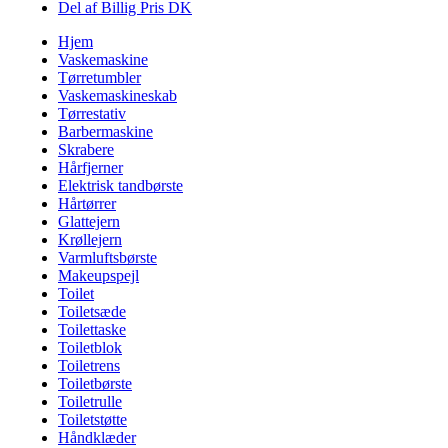
Del af Billig Pris DK
Hjem
Vaskemaskine
Tørretumbler
Vaskemaskineskab
Tørrestativ
Barbermaskine
Skrabere
Hårfjerner
Elektrisk tandbørste
Hårtørrer
Glattejern
Krøllejern
Varmluftsbørste
Makeupspejl
Toilet
Toiletsæde
Toilettaske
Toiletblok
Toiletrens
Toiletbørste
Toiletrulle
Toiletstøtte
Håndklæder