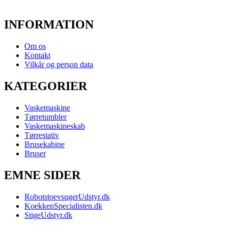
INFORMATION
Om os
Kontakt
Vilkår og person data
KATEGORIER
Vaskemaskine
Tørretumbler
Vaskemaskineskab
Tørrestativ
Brusekabine
Bruser
EMNE SIDER
RobotstoevsugerUdstyr.dk
KoekkenSpecialisten.dk
StigeUdstyr.dk