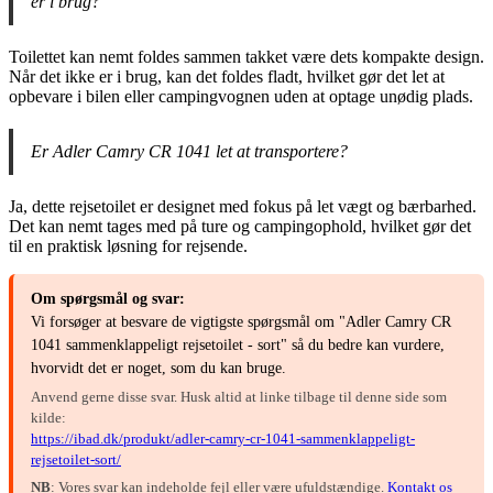
er i brug?
Toilettet kan nemt foldes sammen takket være dets kompakte design.
Når det ikke er i brug, kan det foldes fladt, hvilket gør det let at
opbevare i bilen eller campingvognen uden at optage unødig plads.
Er Adler Camry CR 1041 let at transportere?
Ja, dette rejsetoilet er designet med fokus på let vægt og bærbarhed.
Det kan nemt tages med på ture og campingophold, hvilket gør det
til en praktisk løsning for rejsende.
Om spørgsmål og svar:
Vi forsøger at besvare de vigtigste spørgsmål om "Adler Camry CR
1041 sammenklappeligt rejsetoilet - sort" så du bedre kan vurdere,
hvorvidt det er noget, som du kan bruge.
Anvend gerne disse svar. Husk altid at linke tilbage til denne side som
kilde:
https://ibad.dk/produkt/adler-camry-cr-1041-sammenklappeligt-
rejsetoilet-sort/
NB
: Vores svar kan indeholde fejl eller være ufuldstændige.
Kontakt os