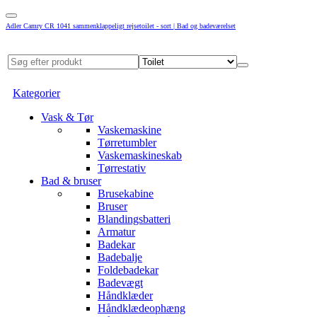
Adler Camry CR 1041 sammenklappeligt rejsetoilet - sort | Bad og badeværelset
Kategorier
Vask & Tør
Vaskemaskine
Tørretumbler
Vaskemaskineskab
Tørrestativ
Bad & bruser
Brusekabine
Bruser
Blandingsbatteri
Armatur
Badekar
Badebalje
Foldebadekar
Badevægt
Håndklæder
Håndklædeophæng