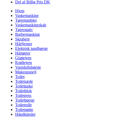
Del af Billig Pris DK
Hjem
Vaskemaskine
Tørretumbler
Vaskemaskineskab
Tørrestativ
Barbermaskine
Skrabere
Hårfjerner
Elektrisk tandbørste
Hårtørrer
Glattejern
Krøllejern
Varmluftsbørste
Makeupspejl
Toilet
Toiletsæde
Toilettaske
Toiletblok
Toiletrens
Toiletbørste
Toiletrulle
Toiletstøtte
Håndklæder