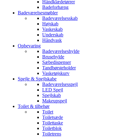
Håndklædetørrer
Badeforhæng
Badeværelsesmøbler
Badeværelsesskab
Højskab
Vaskeskab
Underskab
Håndvask
Opbevaring
Badeværelseshylde
Brusehylde
Sæbedispenser
Tandbørsteholder
Vasketøjskurv
Spejle & Spejlskabe
Badeværelsesspejl
LED Spejl
Spejlskab
Makeupspejl
Toilet & tilbehør
Toilet
Toiletsæde
Toilettaske
Toiletblok
Toiletrens