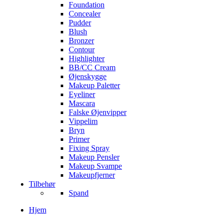
Foundation
Concealer
Pudder
Blush
Bronzer
Contour
Highlighter
BB/CC Cream
Øjenskygge
Makeup Paletter
Eyeliner
Mascara
Falske Øjenvipper
Vippelim
Bryn
Primer
Fixing Spray
Makeup Pensler
Makeup Svampe
Makeupfjerner
Tilbehør
Spand
Hjem