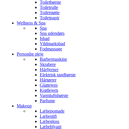
Toiletbørste
Toiletrulle
Toiletstøtte
Toiletpapir
Wellness & Spa
Spa
Spa udendørs
Isbad
Vildmarksbad
Fodmassage
Personlig pleje
Barbermaskine
Skrabere
Hårfjerner
Elektrisk tandbørste
Hårtørrer
Glattejern
Krøllejern
Varmluftsbørste
Parfume
Makeup
Læbepomade
Læbestift
Læbegloss
Læbeblyant