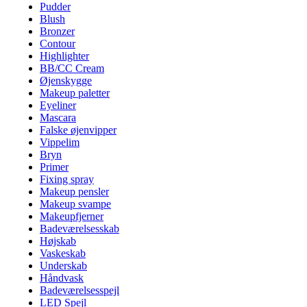
Pudder
Blush
Bronzer
Contour
Highlighter
BB/CC Cream
Øjenskygge
Makeup paletter
Eyeliner
Mascara
Falske øjenvipper
Vippelim
Bryn
Primer
Fixing spray
Makeup pensler
Makeup svampe
Makeupfjerner
Badeværelsesskab
Højskab
Vaskeskab
Underskab
Håndvask
Badeværelsesspejl
LED Spejl