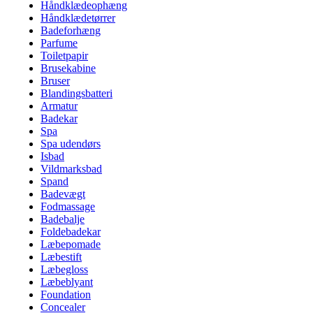
Håndklædeophæng
Håndklædetørrer
Badeforhæng
Parfume
Toiletpapir
Brusekabine
Bruser
Blandingsbatteri
Armatur
Badekar
Spa
Spa udendørs
Isbad
Vildmarksbad
Spand
Badevægt
Fodmassage
Badebalje
Foldebadekar
Læbepomade
Læbestift
Læbegloss
Læbeblyant
Foundation
Concealer