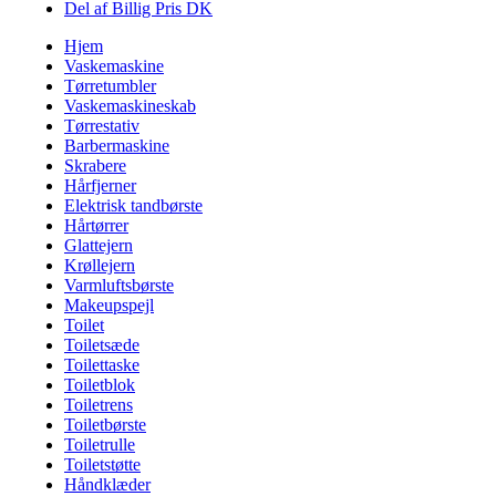
Del af Billig Pris DK
Hjem
Vaskemaskine
Tørretumbler
Vaskemaskineskab
Tørrestativ
Barbermaskine
Skrabere
Hårfjerner
Elektrisk tandbørste
Hårtørrer
Glattejern
Krøllejern
Varmluftsbørste
Makeupspejl
Toilet
Toiletsæde
Toilettaske
Toiletblok
Toiletrens
Toiletbørste
Toiletrulle
Toiletstøtte
Håndklæder