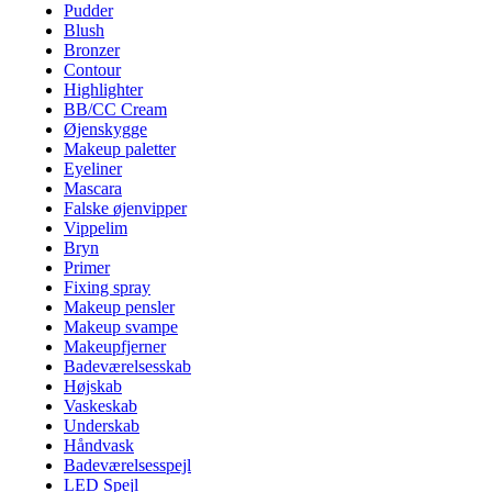
Pudder
Blush
Bronzer
Contour
Highlighter
BB/CC Cream
Øjenskygge
Makeup paletter
Eyeliner
Mascara
Falske øjenvipper
Vippelim
Bryn
Primer
Fixing spray
Makeup pensler
Makeup svampe
Makeupfjerner
Badeværelsesskab
Højskab
Vaskeskab
Underskab
Håndvask
Badeværelsesspejl
LED Spejl