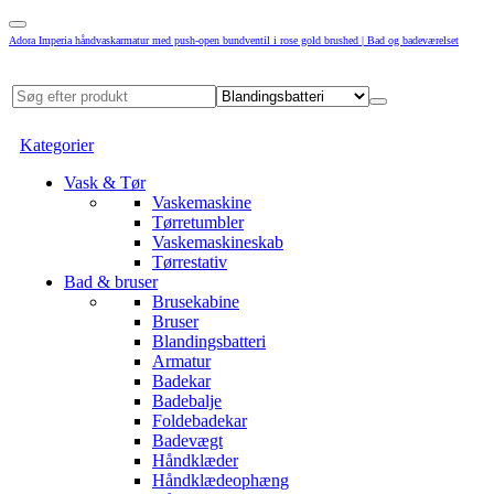
Adora Imperia håndvaskarmatur med push-open bundventil i rose gold brushed | Bad og badeværelset
Kategorier
Vask & Tør
Vaskemaskine
Tørretumbler
Vaskemaskineskab
Tørrestativ
Bad & bruser
Brusekabine
Bruser
Blandingsbatteri
Armatur
Badekar
Badebalje
Foldebadekar
Badevægt
Håndklæder
Håndklædeophæng