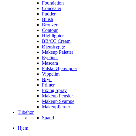
Foundation
Concealer
Pudder
Blush
Bronzer
Contour
Highlighter
BB/CC Cream
Øjenskygge
Makeup Paletter
Eyeliner
Mascara
Falske Øjenvipper
Vippelim
Bryn
Primer
Fixing Spray
Makeup Pensler
Makeup Svampe
Makeupfjerner
Tilbehør
Spand
Hjem