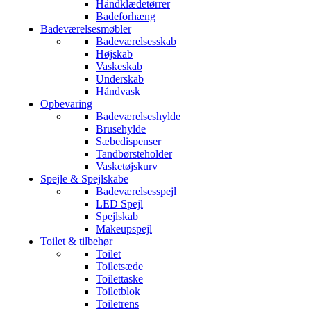
Håndklædetørrer
Badeforhæng
Badeværelsesmøbler
Badeværelsesskab
Højskab
Vaskeskab
Underskab
Håndvask
Opbevaring
Badeværelseshylde
Brusehylde
Sæbedispenser
Tandbørsteholder
Vasketøjskurv
Spejle & Spejlskabe
Badeværelsesspejl
LED Spejl
Spejlskab
Makeupspejl
Toilet & tilbehør
Toilet
Toiletsæde
Toilettaske
Toiletblok
Toiletrens