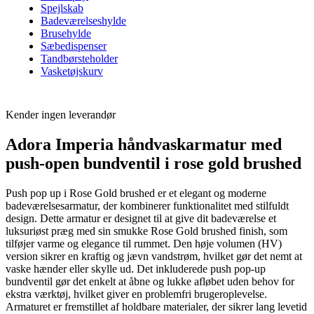
Spejlskab
Badeværelseshylde
Brusehylde
Sæbedispenser
Tandbørsteholder
Vasketøjskurv
Kender ingen leverandør
Adora Imperia håndvaskarmatur med
push-open bundventil i rose gold brushed
Push pop up i Rose Gold brushed er et elegant og moderne
badeværelsesarmatur, der kombinerer funktionalitet med stilfuldt
design. Dette armatur er designet til at give dit badeværelse et
luksuriøst præg med sin smukke Rose Gold brushed finish, som
tilføjer varme og elegance til rummet. Den høje volumen (HV)
version sikrer en kraftig og jævn vandstrøm, hvilket gør det nemt at
vaske hænder eller skylle ud. Det inkluderede push pop-up
bundventil gør det enkelt at åbne og lukke afløbet uden behov for
ekstra værktøj, hvilket giver en problemfri brugeroplevelse.
Armaturet er fremstillet af holdbare materialer, der sikrer lang levetid