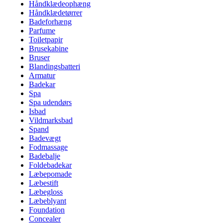
Håndklædeophæng
Håndklædetørrer
Badeforhæng
Parfume
Toiletpapir
Brusekabine
Bruser
Blandingsbatteri
Armatur
Badekar
Spa
Spa udendørs
Isbad
Vildmarksbad
Spand
Badevægt
Fodmassage
Badebalje
Foldebadekar
Læbepomade
Læbestift
Læbegloss
Læbeblyant
Foundation
Concealer