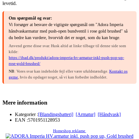
levetid.
Om spørgsmål og svar:
Vi forsøger at besvare de vigtigste spørgsmål om "Adora Imperia
håndvaskarmatur med push-open bundventil i rose gold brushed" så
du bedre kan vurdere, hvorvidt det er noget, som du kan bruge.
Anvend gerne disse svar. Husk altid at linke tilbage til denne side som
kilde:
https://ibad.dk/produkt/adora-imperia-hv-armatur-inkl-push-pop-up-
rose-gold-brushed/
NB
: Vores svar kan indeholde fejl eller være ufuldstændige.
Kontakt os
gerne
, hvis du opdager noget, så vi kan forbedre indholdet.
Mere information
Kategorier :
[Blandingsbatteri]
[Armatur]
[Håndvask]
EAN :
5701951128953
Homeshop reklame