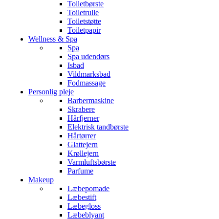
Toiletbørste
Toiletrulle
Toiletstøtte
Toiletpapir
Wellness & Spa
Spa
Spa udendørs
Isbad
Vildmarksbad
Fodmassage
Personlig pleje
Barbermaskine
Skrabere
Hårfjerner
Elektrisk tandbørste
Hårtørrer
Glattejern
Krøllejern
Varmluftsbørste
Parfume
Makeup
Læbepomade
Læbestift
Læbegloss
Læbeblyant