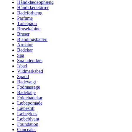
Håndklædeophæng
Håndklædetørrer
Badeforhæng
Parfume
Toiletpapir
Brusekabine
Bruser
Blandingsbatteri
Armatur
Badekar
Spa
Spa udendørs
Isbad
Vildmarksbad
Spand
Badevægt
Fodmassage
Badebalje
Foldebadekar
Læbepomade
Læbestift
Læbegloss
Læbeblyant
Foundation
Concealer