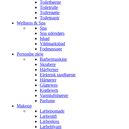
Toiletbørste
Toiletrulle
Toiletstøtte
Toiletpapir
Wellness & Spa
Spa
Spa udendørs
Isbad
Vildmarksbad
Fodmassage
Personlig pleje
Barbermaskine
Skrabere
Hårfjerner
Elektrisk tandbørste
Hårtørrer
Glattejern
Krøllejern
Varmluftsbørste
Parfume
Makeup
Læbepomade
Læbestift
Læbegloss
Læbeblyant