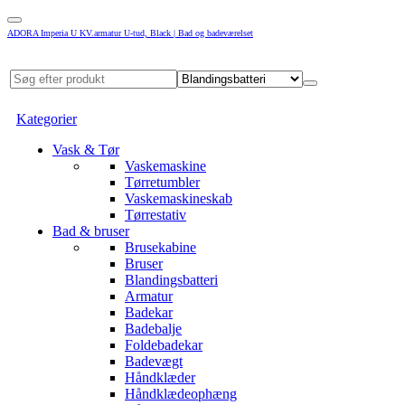
ADORA Imperia U KV.armatur U-tud, Black | Bad og badeværelset
Kategorier
Vask & Tør
Vaskemaskine
Tørretumbler
Vaskemaskineskab
Tørrestativ
Bad & bruser
Brusekabine
Bruser
Blandingsbatteri
Armatur
Badekar
Badebalje
Foldebadekar
Badevægt
Håndklæder
Håndklædeophæng