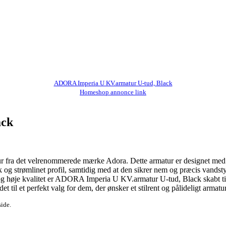
ADORA Imperia U KV.armatur U-tud, Black
Homeshop annonce link
ack
r fra det velrenommerede mærke Adora. Dette armatur er designet med fok
 strømlinet profil, samtidig med at den sikrer nem og præcis vandstyring.
 og høje kvalitet er ADORA Imperia U KV.armatur U-tud, Black skabt til
 til et perfekt valg for dem, der ønsker et stilrent og pålideligt armatur
side.