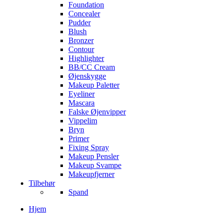
Foundation
Concealer
Pudder
Blush
Bronzer
Contour
Highlighter
BB/CC Cream
Øjenskygge
Makeup Paletter
Eyeliner
Mascara
Falske Øjenvipper
Vippelim
Bryn
Primer
Fixing Spray
Makeup Pensler
Makeup Svampe
Makeupfjerner
Tilbehør
Spand
Hjem