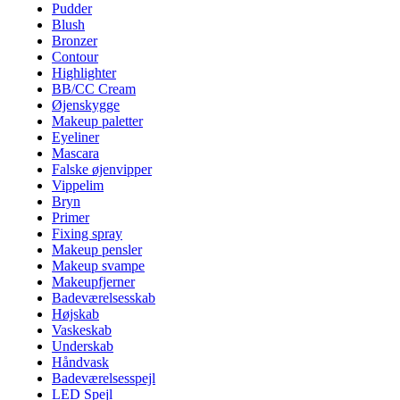
Pudder
Blush
Bronzer
Contour
Highlighter
BB/CC Cream
Øjenskygge
Makeup paletter
Eyeliner
Mascara
Falske øjenvipper
Vippelim
Bryn
Primer
Fixing spray
Makeup pensler
Makeup svampe
Makeupfjerner
Badeværelsesskab
Højskab
Vaskeskab
Underskab
Håndvask
Badeværelsesspejl
LED Spejl