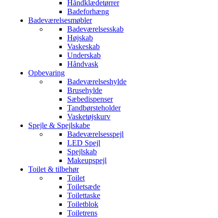
Håndklædetørrer
Badeforhæng
Badeværelsesmøbler
Badeværelsesskab
Højskab
Vaskeskab
Underskab
Håndvask
Opbevaring
Badeværelseshylde
Brusehylde
Sæbedispenser
Tandbørsteholder
Vasketøjskurv
Spejle & Spejlskabe
Badeværelsesspejl
LED Spejl
Spejlskab
Makeupspejl
Toilet & tilbehør
Toilet
Toiletsæde
Toilettaske
Toiletblok
Toiletrens