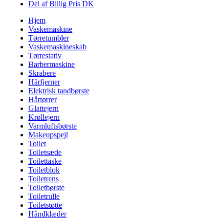
Del af Billig Pris DK
Hjem
Vaskemaskine
Tørretumbler
Vaskemaskineskab
Tørrestativ
Barbermaskine
Skrabere
Hårfjerner
Elektrisk tandbørste
Hårtørrer
Glattejern
Krøllejern
Varmluftsbørste
Makeupspejl
Toilet
Toiletsæde
Toilettaske
Toiletblok
Toiletrens
Toiletbørste
Toiletrulle
Toiletstøtte
Håndklæder