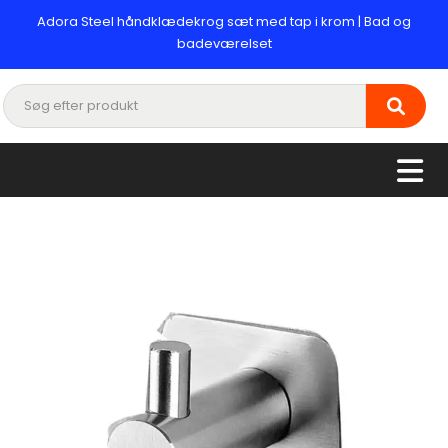
Adora Steel håndklædekrog sæt med tap i krom | Bad og
badeværelset