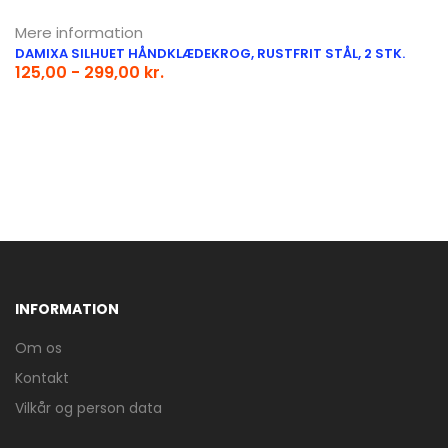
Mere information
DAMIXA SILHUET HÅNDKLÆDEKROG, RUSTFRIT STÅL, 2 STK.
125,00 - 299,00 kr.
INFORMATION
Om os
Kontakt
Vilkår og person data