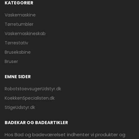
KATEGORIER
Vaskemaskine
Tørretumbler
Vaskemaskineskab
Tørrestativ
Brusekabine
Bruser
EMNE SIDER
RobotstoevsugerUdstyr.dk
KoekkenSpecialisten.dk
StigeUdstyr.dk
BADEKAR OG BADEARTIKLER
Hos Bad og badeværelset indhenter vi produkter og