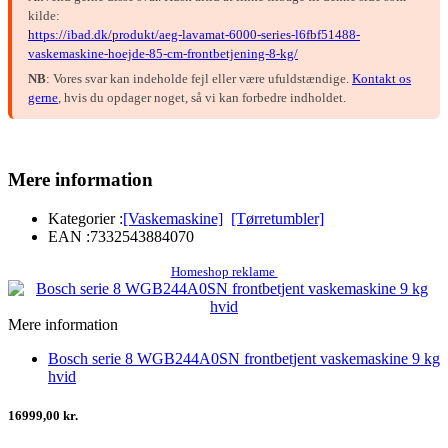
kilde:
https://ibad.dk/produkt/aeg-lavamat-6000-series-l6fbf51488-
vaskemaskine-hoejde-85-cm-frontbetjening-8-kg/
NB
: Vores svar kan indeholde fejl eller være ufuldstændige.
Kontakt os
gerne
, hvis du opdager noget, så vi kan forbedre indholdet.
Mere information
Kategorier :
[Vaskemaskine]
[Tørretumbler]
EAN :
7332543884070
Homeshop reklame
Mere information
Bosch serie 8 WGB244A0SN frontbetjent vaskemaskine 9 kg
hvid
16999,00 kr.