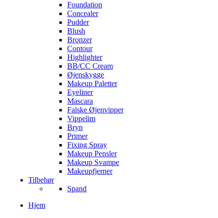
Foundation
Concealer
Pudder
Blush
Bronzer
Contour
Highlighter
BB/CC Cream
Øjenskygge
Makeup Paletter
Eyeliner
Mascara
Falske Øjenvipper
Vippelim
Bryn
Primer
Fixing Spray
Makeup Pensler
Makeup Svampe
Makeupfjerner
Tilbehør
Spand
Hjem