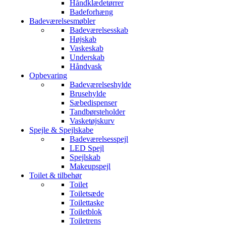
Håndklædetørrer
Badeforhæng
Badeværelsesmøbler
Badeværelsesskab
Højskab
Vaskeskab
Underskab
Håndvask
Opbevaring
Badeværelseshylde
Brusehylde
Sæbedispenser
Tandbørsteholder
Vasketøjskurv
Spejle & Spejlskabe
Badeværelsesspejl
LED Spejl
Spejlskab
Makeupspejl
Toilet & tilbehør
Toilet
Toiletsæde
Toilettaske
Toiletblok
Toiletrens