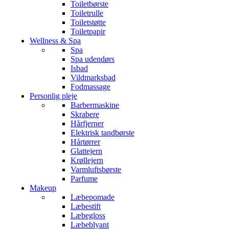
Toiletbørste
Toiletrulle
Toiletstøtte
Toiletpapir
Wellness & Spa
Spa
Spa udendørs
Isbad
Vildmarksbad
Fodmassage
Personlig pleje
Barbermaskine
Skrabere
Hårfjerner
Elektrisk tandbørste
Hårtørrer
Glattejern
Krøllejern
Varmluftsbørste
Parfume
Makeup
Læbepomade
Læbestift
Læbegloss
Læbeblyant