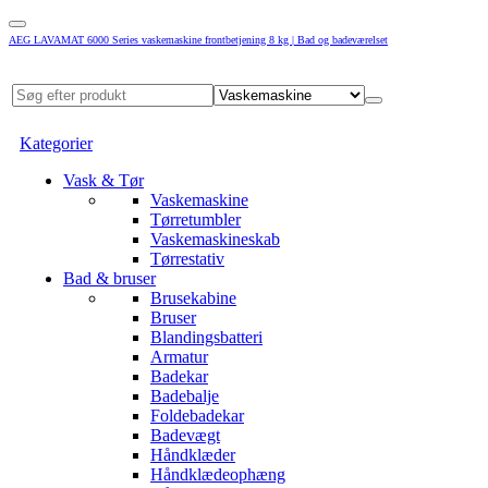
AEG LAVAMAT 6000 Series vaskemaskine frontbetjening 8 kg | Bad og badeværelset
Kategorier
Vask & Tør
Vaskemaskine
Tørretumbler
Vaskemaskineskab
Tørrestativ
Bad & bruser
Brusekabine
Bruser
Blandingsbatteri
Armatur
Badekar
Badebalje
Foldebadekar
Badevægt
Håndklæder
Håndklædeophæng