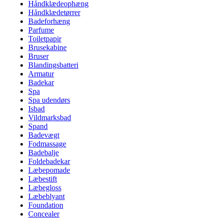
Håndklædeophæng
Håndklædetørrer
Badeforhæng
Parfume
Toiletpapir
Brusekabine
Bruser
Blandingsbatteri
Armatur
Badekar
Spa
Spa udendørs
Isbad
Vildmarksbad
Spand
Badevægt
Fodmassage
Badebalje
Foldebadekar
Læbepomade
Læbestift
Læbegloss
Læbeblyant
Foundation
Concealer