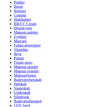
Pudder
Blush
Bronzer
Contour
Highlighter
BB/CC Cream
Øjenskygge
Makeup paletter
Eyeliner
Mascara
Falske øjenvipper
Vippelim
Bryn
Primer
Fixing spray
Makeup pensler
Makeup svampe
Makeupfjerner
Badeværelsesskab
Højskab
Vaskeskab
Underskab
Håndvask
Badeværelsesspejl
LED Spejl