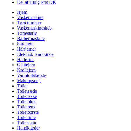
Del af Billig Pris DK
Hjem
Vaskemaskine
Tørretumbler
Vaskemaskineskab
Tørrestativ
Barbermaskine
Skrabere
Hårfjerner
Elektrisk tandbørste
Hårtørrer
Glattejern
Krøllejern
Varmluftsbørste
Makeupspejl
Toilet
Toiletsæde
Toilettaske
Toiletblok
Toiletrens
Toiletbørste
Toiletrulle
Toiletstøtte
Håndklæder