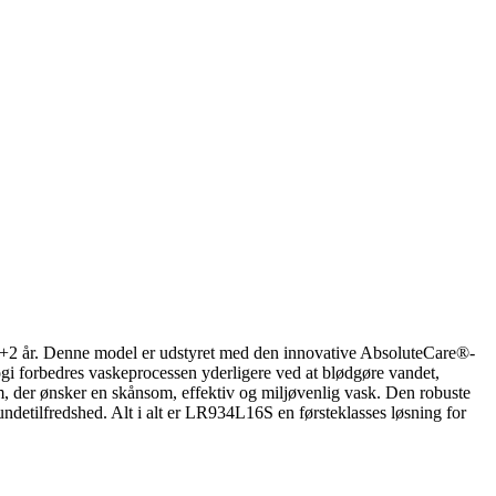
+2 år. Denne model er udstyret med den innovative AbsoluteCare®-
logi forbedres vaskeprocessen yderligere ved at blødgøre vandet,
m, der ønsker en skånsom, effektiv og miljøvenlig vask. Den robuste
detilfredshed. Alt i alt er LR934L16S en førsteklasses løsning for