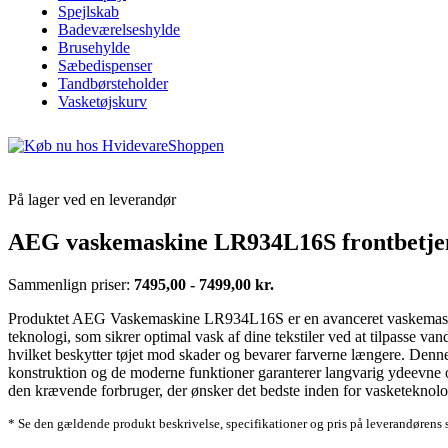
Spejlskab
Badeværelseshylde
Brusehylde
Sæbedispenser
Tandbørsteholder
Vasketøjskurv
På lager ved en leverandør
AEG vaskemaskine LR934L16S frontbetjen
Sammenlign priser:
7495,00 - 7499,00 kr.
Produktet AEG Vaskemaskine LR934L16S er en avanceret vaskemaskin
teknologi, som sikrer optimal vask af dine tekstiler ved at tilpasse v
hvilket beskytter tøjet mod skader og bevarer farverne længere. Denn
konstruktion og de moderne funktioner garanterer langvarig ydeevne o
den krævende forbruger, der ønsker det bedste inden for vasketeknolo
* Se den gældende produkt beskrivelse, specifikationer og pris på leverandørens 