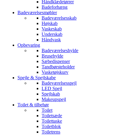
Håndklædetørrer
Badeforhæng
Badeværelsesmøbler
Badeværelsesskab
Højskab
Vaskeskab
Underskab
Håndvask
Opbevaring
Badeværelseshylde
Brusehylde
Sæbedispenser
Tandbørsteholder
Vasketøjskurv
Spejle & Spejlskabe
Badeværelsesspejl
LED Spejl
Spejlskab
Makeupspejl
Toilet & tilbehør
Toilet
Toiletsæde
Toilettaske
Toiletblok
Toiletrens