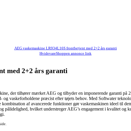
AEG vaskemaskine LR934L16S frontbetjent med 2+2 års garanti
HvidevareShoppen annonce link
t med 2+2 års garanti
e, der tilhører mærket AEG og tilbyder en imponerende garanti på 2
and- og vaskeforholdene præcist efter tøjets behov. Med Softwater tekno
e kombination af avancerede funktioner gør vaskemaskinen ideel til de
g pålidelighed, hvilket understreger AEG’s engagement i kvalitet og kun
gi.
side.