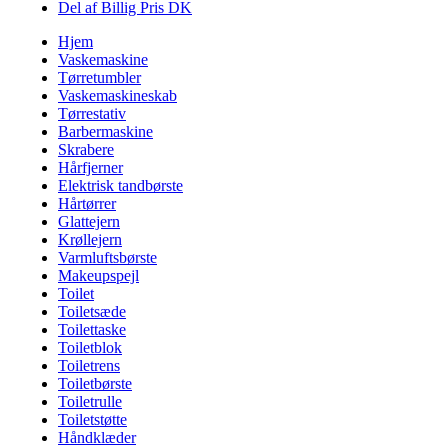
Del af Billig Pris DK
Hjem
Vaskemaskine
Tørretumbler
Vaskemaskineskab
Tørrestativ
Barbermaskine
Skrabere
Hårfjerner
Elektrisk tandbørste
Hårtørrer
Glattejern
Krøllejern
Varmluftsbørste
Makeupspejl
Toilet
Toiletsæde
Toilettaske
Toiletblok
Toiletrens
Toiletbørste
Toiletrulle
Toiletstøtte
Håndklæder