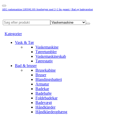
AEG vaskemaskine LR934L16S frontbetjent med 2+2 års garanti | Bad og badeværelset
Kategorier
Vask & Tør
Vaskemaskine
Tørretumbler
Vaskemaskineskab
Tørrestativ
Bad & bruser
Brusekabine
Bruser
Blandingsbatteri
Armatur
Badekar
Badebalje
Foldebadekar
Badevægt
Håndklæder
Håndklædeophæng