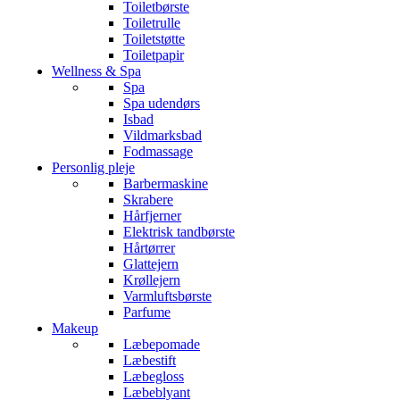
Toiletbørste
Toiletrulle
Toiletstøtte
Toiletpapir
Wellness & Spa
Spa
Spa udendørs
Isbad
Vildmarksbad
Fodmassage
Personlig pleje
Barbermaskine
Skrabere
Hårfjerner
Elektrisk tandbørste
Hårtørrer
Glattejern
Krøllejern
Varmluftsbørste
Parfume
Makeup
Læbepomade
Læbestift
Læbegloss
Læbeblyant