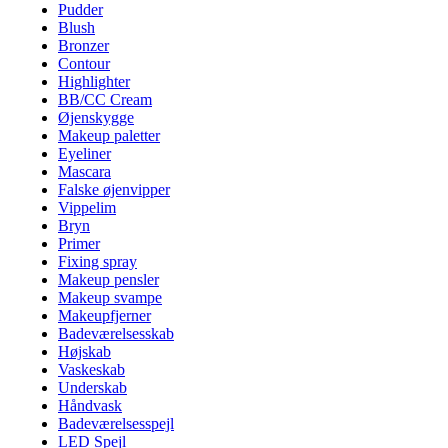
Pudder
Blush
Bronzer
Contour
Highlighter
BB/CC Cream
Øjenskygge
Makeup paletter
Eyeliner
Mascara
Falske øjenvipper
Vippelim
Bryn
Primer
Fixing spray
Makeup pensler
Makeup svampe
Makeupfjerner
Badeværelsesskab
Højskab
Vaskeskab
Underskab
Håndvask
Badeværelsesspejl
LED Spejl