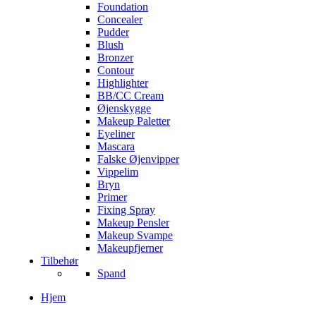
Foundation
Concealer
Pudder
Blush
Bronzer
Contour
Highlighter
BB/CC Cream
Øjenskygge
Makeup Paletter
Eyeliner
Mascara
Falske Øjenvipper
Vippelim
Bryn
Primer
Fixing Spray
Makeup Pensler
Makeup Svampe
Makeupfjerner
Tilbehør
Spand
Hjem