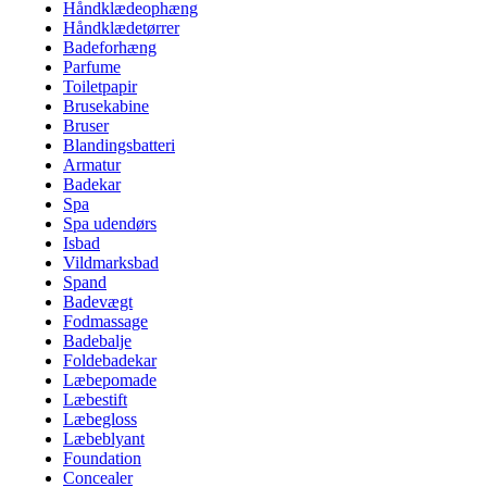
Håndklædeophæng
Håndklædetørrer
Badeforhæng
Parfume
Toiletpapir
Brusekabine
Bruser
Blandingsbatteri
Armatur
Badekar
Spa
Spa udendørs
Isbad
Vildmarksbad
Spand
Badevægt
Fodmassage
Badebalje
Foldebadekar
Læbepomade
Læbestift
Læbegloss
Læbeblyant
Foundation
Concealer