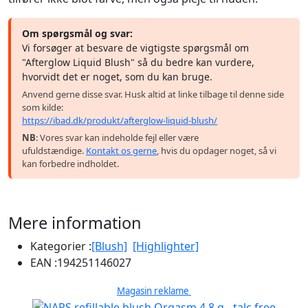
Om spørgsmål og svar:
Vi forsøger at besvare de vigtigste spørgsmål om
"Afterglow Liquid Blush" så du bedre kan vurdere,
hvorvidt det er noget, som du kan bruge.
Anvend gerne disse svar. Husk altid at linke tilbage til denne side
som kilde:
https://ibad.dk/produkt/afterglow-liquid-blush/
NB
: Vores svar kan indeholde fejl eller være
ufuldstændige.
Kontakt os gerne
, hvis du opdager noget, så vi
kan forbedre indholdet.
Mere information
Kategorier :
[Blush]
[Highlighter]
EAN :
194251146027
Magasin reklame