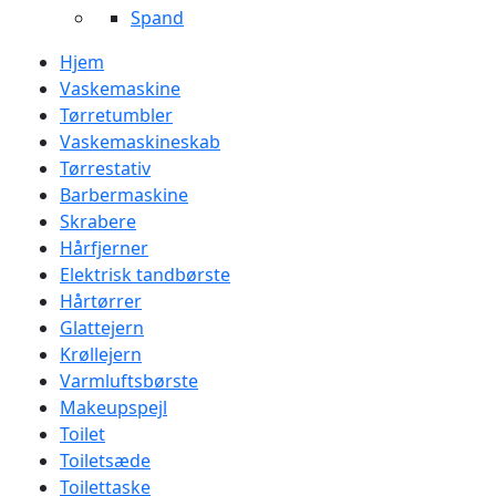
Spand
Hjem
Vaskemaskine
Tørretumbler
Vaskemaskineskab
Tørrestativ
Barbermaskine
Skrabere
Hårfjerner
Elektrisk tandbørste
Hårtørrer
Glattejern
Krøllejern
Varmluftsbørste
Makeupspejl
Toilet
Toiletsæde
Toilettaske