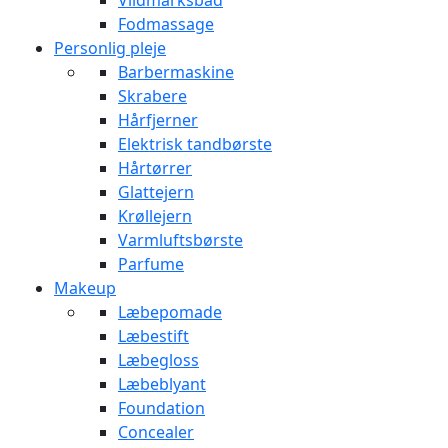
Vildmarksbad
Fodmassage
Personlig pleje
Barbermaskine
Skrabere
Hårfjerner
Elektrisk tandbørste
Hårtørrer
Glattejern
Krøllejern
Varmluftsbørste
Parfume
Makeup
Læbepomade
Læbestift
Læbegloss
Læbeblyant
Foundation
Concealer