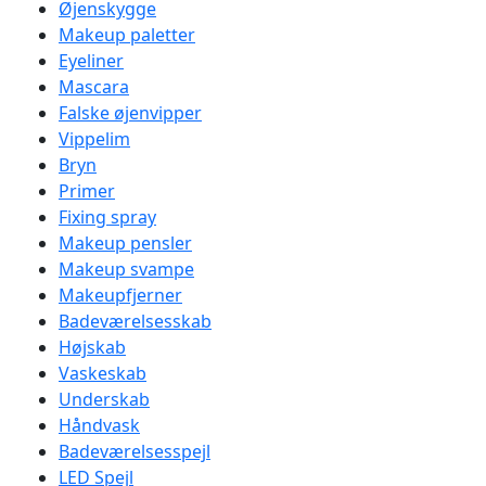
Øjenskygge
Makeup paletter
Eyeliner
Mascara
Falske øjenvipper
Vippelim
Bryn
Primer
Fixing spray
Makeup pensler
Makeup svampe
Makeupfjerner
Badeværelsesskab
Højskab
Vaskeskab
Underskab
Håndvask
Badeværelsesspejl
LED Spejl