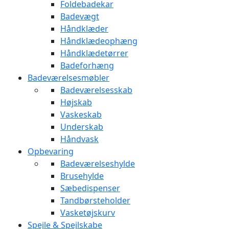
Foldebadekar
Badevægt
Håndklæder
Håndklædeophæng
Håndklædetørrer
Badeforhæng
Badeværelsesmøbler
Badeværelsesskab
Højskab
Vaskeskab
Underskab
Håndvask
Opbevaring
Badeværelseshylde
Brusehylde
Sæbedispenser
Tandbørsteholder
Vasketøjskurv
Spejle & Spejlskabe