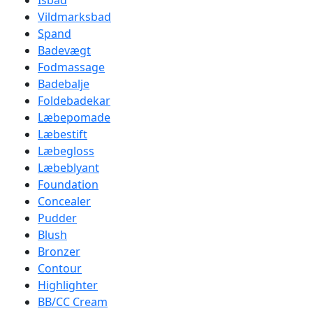
Isbad
Vildmarksbad
Spand
Badevægt
Fodmassage
Badebalje
Foldebadekar
Læbepomade
Læbestift
Læbegloss
Læbeblyant
Foundation
Concealer
Pudder
Blush
Bronzer
Contour
Highlighter
BB/CC Cream