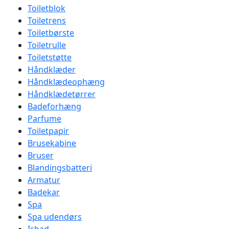
Toiletblok
Toiletrens
Toiletbørste
Toiletrulle
Toiletstøtte
Håndklæder
Håndklædeophæng
Håndklædetørrer
Badeforhæng
Parfume
Toiletpapir
Brusekabine
Bruser
Blandingsbatteri
Armatur
Badekar
Spa
Spa udendørs