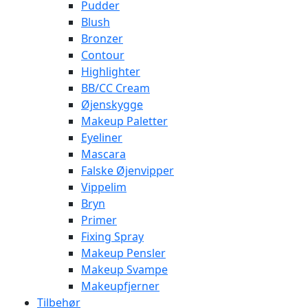
Pudder
Blush
Bronzer
Contour
Highlighter
BB/CC Cream
Øjenskygge
Makeup Paletter
Eyeliner
Mascara
Falske Øjenvipper
Vippelim
Bryn
Primer
Fixing Spray
Makeup Pensler
Makeup Svampe
Makeupfjerner
Tilbehør