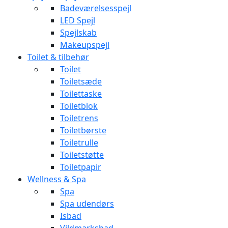
Badeværelsesspejl
LED Spejl
Spejlskab
Makeupspejl
Toilet & tilbehør
Toilet
Toiletsæde
Toilettaske
Toiletblok
Toiletrens
Toiletbørste
Toiletrulle
Toiletstøtte
Toiletpapir
Wellness & Spa
Spa
Spa udendørs
Isbad