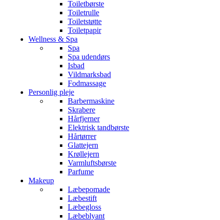
Toiletbørste
Toiletrulle
Toiletstøtte
Toiletpapir
Wellness & Spa
Spa
Spa udendørs
Isbad
Vildmarksbad
Fodmassage
Personlig pleje
Barbermaskine
Skrabere
Hårfjerner
Elektrisk tandbørste
Hårtørrer
Glattejern
Krøllejern
Varmluftsbørste
Parfume
Makeup
Læbepomade
Læbestift
Læbegloss
Læbeblyant