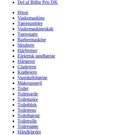
Del af Billig Pris DK
Hjem
Vaskemaskine
Tørretumbler
Vaskemaskineskab
Tørrestativ
Barbermaskine
Skrabere
Hårfjerner
Elektrisk tandbørste
Hårtørrer
Glattejern
Krøllejern
Varmluftsbørste
Makeupspejl
Toilet
Toiletsæde
Toilettaske
Toiletblok
Toiletrens
Toiletbørste
Toiletrulle
Toiletstøtte
Håndklæder