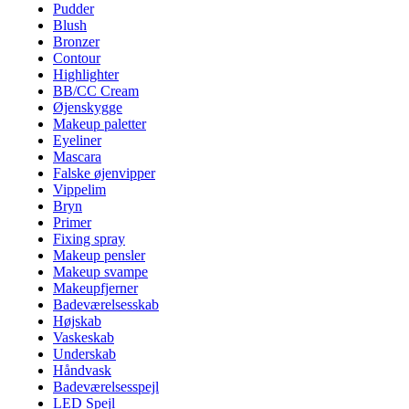
Pudder
Blush
Bronzer
Contour
Highlighter
BB/CC Cream
Øjenskygge
Makeup paletter
Eyeliner
Mascara
Falske øjenvipper
Vippelim
Bryn
Primer
Fixing spray
Makeup pensler
Makeup svampe
Makeupfjerner
Badeværelsesskab
Højskab
Vaskeskab
Underskab
Håndvask
Badeværelsesspejl
LED Spejl