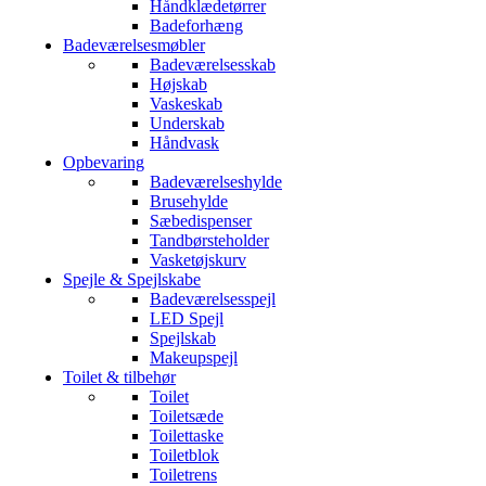
Håndklædetørrer
Badeforhæng
Badeværelsesmøbler
Badeværelsesskab
Højskab
Vaskeskab
Underskab
Håndvask
Opbevaring
Badeværelseshylde
Brusehylde
Sæbedispenser
Tandbørsteholder
Vasketøjskurv
Spejle & Spejlskabe
Badeværelsesspejl
LED Spejl
Spejlskab
Makeupspejl
Toilet & tilbehør
Toilet
Toiletsæde
Toilettaske
Toiletblok
Toiletrens