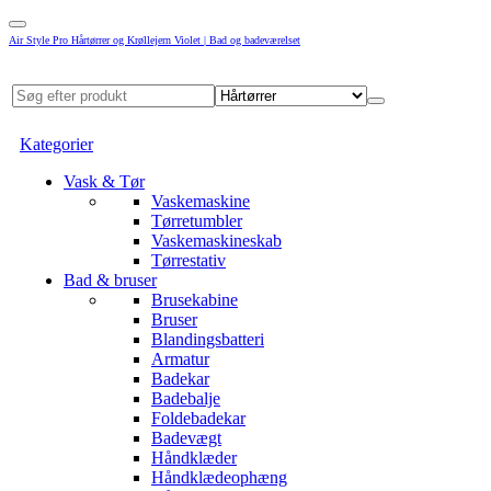
Air Style Pro Hårtørrer og Krøllejern Violet | Bad og badeværelset
Kategorier
Vask & Tør
Vaskemaskine
Tørretumbler
Vaskemaskineskab
Tørrestativ
Bad & bruser
Brusekabine
Bruser
Blandingsbatteri
Armatur
Badekar
Badebalje
Foldebadekar
Badevægt
Håndklæder
Håndklædeophæng