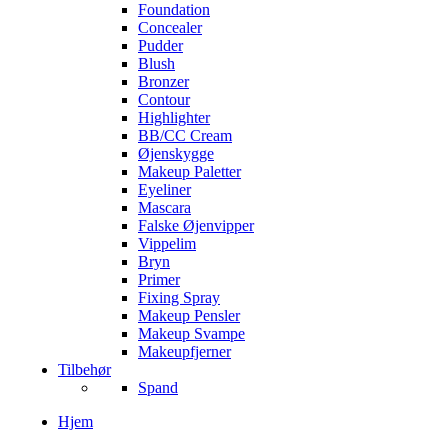
Foundation
Concealer
Pudder
Blush
Bronzer
Contour
Highlighter
BB/CC Cream
Øjenskygge
Makeup Paletter
Eyeliner
Mascara
Falske Øjenvipper
Vippelim
Bryn
Primer
Fixing Spray
Makeup Pensler
Makeup Svampe
Makeupfjerner
Tilbehør
Spand
Hjem