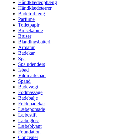
Håndklædeophæng
Håndklædetørrer
Badeforhæng
Parfume
Toiletpapir
Brusekabine
Bruser
Blandingsbatteri
Armatur
Badekar
Spa
Spa udendørs
Isbad
Vildmarksbad
Spand
Badevægt
Fodmassage
Badebalje
Foldebadekar
Læbepomade
Læbestift
Læbegloss
Læbeblyant
Foundation
Concealer