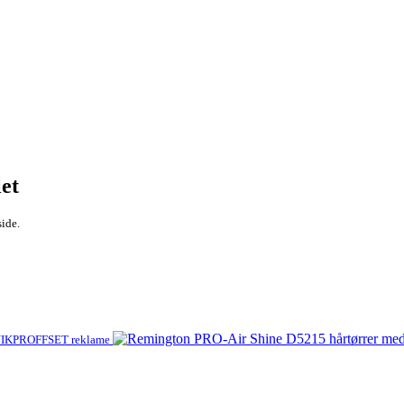
let
side.
IKPROFFSET reklame