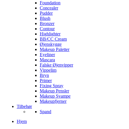
Foundation
Concealer
Pudder
Blush
Bronzer
Contour
Highlighter
BB/CC Cream
Øjenskygge
Makeup Paletter
Eyeliner
Mascara
Falske Øjenvipper
Vippelim
Bryn
Primer
Fixing Spray
Makeup Pensler
Makeup Svampe
Makeupfjerner
Tilbehør
Spand
Hjem