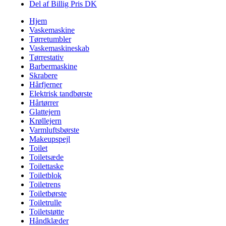
Del af Billig Pris DK
Hjem
Vaskemaskine
Tørretumbler
Vaskemaskineskab
Tørrestativ
Barbermaskine
Skrabere
Hårfjerner
Elektrisk tandbørste
Hårtørrer
Glattejern
Krøllejern
Varmluftsbørste
Makeupspejl
Toilet
Toiletsæde
Toilettaske
Toiletblok
Toiletrens
Toiletbørste
Toiletrulle
Toiletstøtte
Håndklæder