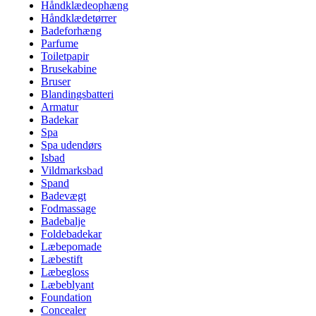
Håndklædeophæng
Håndklædetørrer
Badeforhæng
Parfume
Toiletpapir
Brusekabine
Bruser
Blandingsbatteri
Armatur
Badekar
Spa
Spa udendørs
Isbad
Vildmarksbad
Spand
Badevægt
Fodmassage
Badebalje
Foldebadekar
Læbepomade
Læbestift
Læbegloss
Læbeblyant
Foundation
Concealer