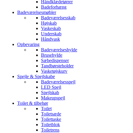
Håndklædetørrer
Badeforhæng
Badeværelsesmøbler
Badeværelsesskab
Højskab
Vaskeskab
Underskab
Håndvask
Opbevaring
Badeværelseshylde
Brusehylde
Sæbedispenser
Tandbørsteholder
Vasketøjskurv
Spejle & Spejlskabe
Badeværelsesspejl
LED Spejl
Spejlskab
Makeupspejl
Toilet & tilbehør
Toilet
Toiletsæde
Toilettaske
Toiletblok
Toiletrens