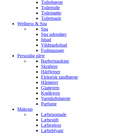
Toiletbørste
Toiletrulle
Toiletstøtte
Toiletpapir
Wellness & Spa
Spa
Spa udendørs
Isbad
Vildmarksbad
Fodmassage
Personlig pleje
Barbermaskine
Skrabere
Hårfjerner
Elektrisk tandbørste
Hårtørrer
Glattejern
Krøllejern
Varmluftsbørste
Parfume
Makeup
Læbepomade
Læbestift
Læbegloss
Læbeblyant