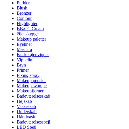
Pudder
Blush
Bronzer
Contour
Highlighter
BB/CC Cream
Øjenskygge
Makeup paletter
Eyeliner
Mascara
Falske øjenvipper
Vippelim
Bryn
Primer
Fixing spray
Makeup pensler
Makeup svampe
Makeupfjerner
Badeværelsesskab
Højskab
Vaskeskab
Underskab
Håndvask
Badeværelsesspejl
LED Spejl