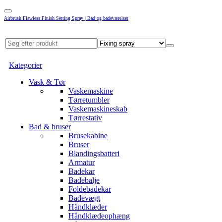
Airbrush Flawless Finish Setting Spray | Bad og badeværelset
Kategorier
Vask & Tør
Vaskemaskine
Tørretumbler
Vaskemaskineskab
Tørrestativ
Bad & bruser
Brusekabine
Bruser
Blandingsbatteri
Armatur
Badekar
Badebalje
Foldebadekar
Badevægt
Håndklæder
Håndklædeophæng