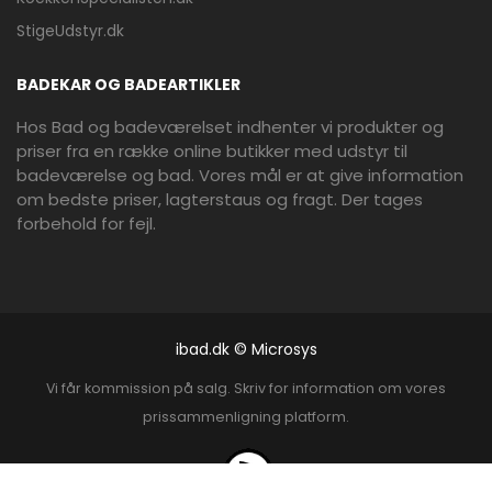
StigeUdstyr.dk
BADEKAR OG BADEARTIKLER
Hos Bad og badeværelset indhenter vi produkter og
priser fra en række online butikker med udstyr til
badeværelse og bad. Vores mål er at give information
om bedste priser, lagterstaus og fragt. Der tages
forbehold for fejl.
ibad.dk © Microsys
Vi får kommission på salg. Skriv for information om vores
prissammenligning platform.