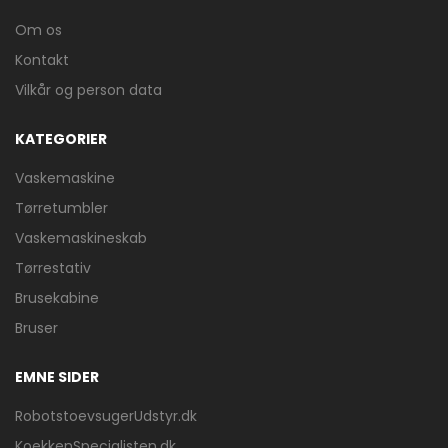
Om os
Kontakt
Vilkår og person data
KATEGORIER
Vaskemaskine
Tørretumbler
Vaskemaskineskab
Tørrestativ
Brusekabine
Bruser
EMNE SIDER
RobotstoevsugerUdstyr.dk
KoekkenSpecialisten.dk