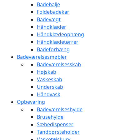
Badebalje
Foldebadekar
Badevægt
Håndklæder
Håndklædeophæng
Håndklædetørrer
Badeforhæng
Badeværelsesmøbler
Badeværelsesskab
Højskab
Vaskeskab
Underskab
Håndvask
Opbevaring
Badeværelseshylde
Brusehylde
Sæbedispenser
Tandbørsteholder
Vasketøjskurv