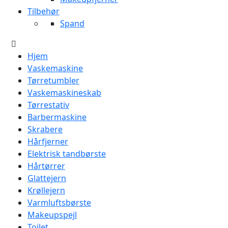
Tilbehør
Spand
Hjem
Vaskemaskine
Tørretumbler
Vaskemaskineskab
Tørrestativ
Barbermaskine
Skrabere
Hårfjerner
Elektrisk tandbørste
Hårtørrer
Glattejern
Krøllejern
Varmluftsbørste
Makeupspejl
Toilet