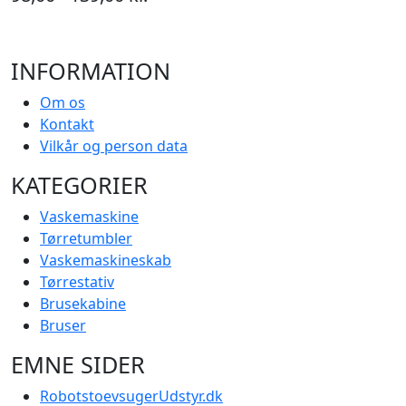
INFORMATION
Om os
Kontakt
Vilkår og person data
KATEGORIER
Vaskemaskine
Tørretumbler
Vaskemaskineskab
Tørrestativ
Brusekabine
Bruser
EMNE SIDER
RobotstoevsugerUdstyr.dk