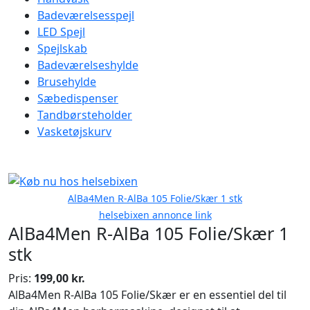
Badeværelsesspejl
LED Spejl
Spejlskab
Badeværelseshylde
Brusehylde
Sæbedispenser
Tandbørsteholder
Vasketøjskurv
AlBa4Men R-AlBa 105 Folie/Skær 1 stk
helsebixen annonce link
AlBa4Men R-AlBa 105 Folie/Skær 1
stk
Pris:
199,00 kr.
AlBa4Men R-AlBa 105 Folie/Skær er en essentiel del til