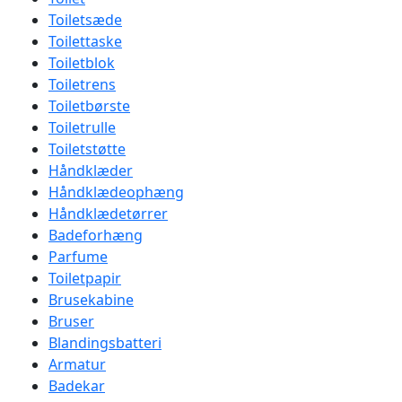
Toiletsæde
Toilettaske
Toiletblok
Toiletrens
Toiletbørste
Toiletrulle
Toiletstøtte
Håndklæder
Håndklædeophæng
Håndklædetørrer
Badeforhæng
Parfume
Toiletpapir
Brusekabine
Bruser
Blandingsbatteri
Armatur
Badekar