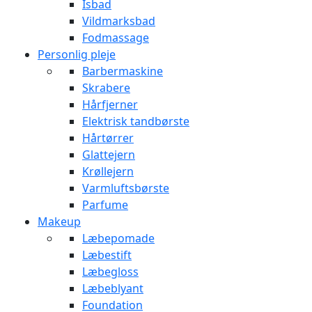
Isbad
Vildmarksbad
Fodmassage
Personlig pleje
Barbermaskine
Skrabere
Hårfjerner
Elektrisk tandbørste
Hårtørrer
Glattejern
Krøllejern
Varmluftsbørste
Parfume
Makeup
Læbepomade
Læbestift
Læbegloss
Læbeblyant
Foundation