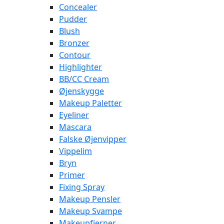
Concealer
Pudder
Blush
Bronzer
Contour
Highlighter
BB/CC Cream
Øjenskygge
Makeup Paletter
Eyeliner
Mascara
Falske Øjenvipper
Vippelim
Bryn
Primer
Fixing Spray
Makeup Pensler
Makeup Svampe
Makeupfjerner