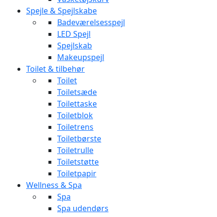
Spejle & Spejlskabe
Badeværelsesspejl
LED Spejl
Spejlskab
Makeupspejl
Toilet & tilbehør
Toilet
Toiletsæde
Toilettaske
Toiletblok
Toiletrens
Toiletbørste
Toiletrulle
Toiletstøtte
Toiletpapir
Wellness & Spa
Spa
Spa udendørs