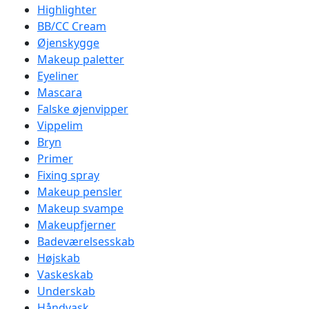
Highlighter
BB/CC Cream
Øjenskygge
Makeup paletter
Eyeliner
Mascara
Falske øjenvipper
Vippelim
Bryn
Primer
Fixing spray
Makeup pensler
Makeup svampe
Makeupfjerner
Badeværelsesskab
Højskab
Vaskeskab
Underskab
Håndvask