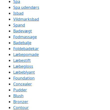
Spa
Spa udendørs
Isbad
Vildmarksbad
Spand
Badevægt
Fodmassage
Badebalje
Foldebadekar
Læbepomade
Læbestift
Læbegloss
Læbeblyant
Foundation
Concealer
Pudder
Blush
Bronzer
Contour