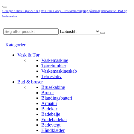
Clinique Almost Lipstick 1.9 g #44 Pink Honey - Pris sammenligning på bad og badeværelse | Bad og
badeværelset
Kategorier
Vask & Tør
Vaskemaskine
Tørretumbler
Vaskemaskineskab
Tørrestativ
Bad & bruser
Brusekabine
Bruser
Blandingsbatteri
Armatur
Badekar
Badebalje
Foldebadekar
Badevægt
Håndklæder