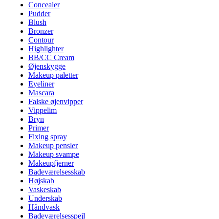
Concealer
Pudder
Blush
Bronzer
Contour
Highlighter
BB/CC Cream
Øjenskygge
Makeup paletter
Eyeliner
Mascara
Falske øjenvipper
Vippelim
Bryn
Primer
Fixing spray
Makeup pensler
Makeup svampe
Makeupfjerner
Badeværelsesskab
Højskab
Vaskeskab
Underskab
Håndvask
Badeværelsesspejl