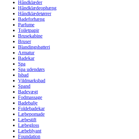
Håndklæder
Håndklædeophæng
Håndklædetørrer
Badeforhæng
Parfume
Toiletpapir
Brusekabine
Bruser
Blandingsbatteri
Armatur
Badekar
Spa
Spa udendørs
Isbad
Vildmarksbad
Spand
Badevægt
Fodmassage
Badebalje
Foldebadekar
Læbepomade
Læbestift
Læbegloss
Læbeblyant
Foundation