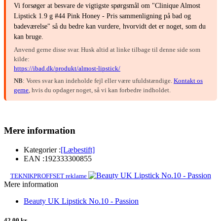
Vi forsøger at besvare de vigtigste spørgsmål om "Clinique Almost
Lipstick 1.9 g #44 Pink Honey - Pris sammenligning på bad og
badeværelse" så du bedre kan vurdere, hvorvidt det er noget, som du
kan bruge.
Anvend gerne disse svar. Husk altid at linke tilbage til denne side som
kilde:
https://ibad.dk/produkt/almost-lipstick/
NB
: Vores svar kan indeholde fejl eller være ufuldstændige.
Kontakt os
gerne
, hvis du opdager noget, så vi kan forbedre indholdet.
Mere information
Kategorier :
[Læbestift]
EAN :
192333300855
TEKNIKPROFFSET reklame
Mere information
Beauty UK Lipstick No.10 - Passion
42,00 kr.