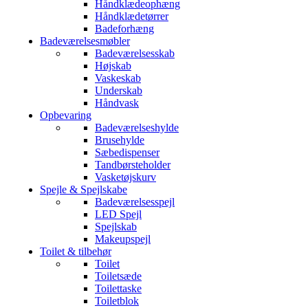
Håndklædeophæng
Håndklædetørrer
Badeforhæng
Badeværelsesmøbler
Badeværelsesskab
Højskab
Vaskeskab
Underskab
Håndvask
Opbevaring
Badeværelseshylde
Brusehylde
Sæbedispenser
Tandbørsteholder
Vasketøjskurv
Spejle & Spejlskabe
Badeværelsesspejl
LED Spejl
Spejlskab
Makeupspejl
Toilet & tilbehør
Toilet
Toiletsæde
Toilettaske
Toiletblok