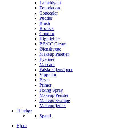
Læbeblyant
Foundation
Concealer
Pudder
Blush
Bronzer
Contour
Highlighter
BB/CC Cream
Øjenskygge
Makeup Paletter
Eyeliner
Mascara
Falske Øjenvipper
Vippelim
Bryn
Primer
Fixing Spray
Makeup Pensler
Makeup Svampe
Makeupfjerner
Tilbehør
Spand
Hjem