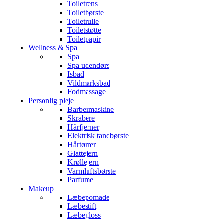
Toiletrens
Toiletbørste
Toiletrulle
Toiletstøtte
Toiletpapir
Wellness & Spa
Spa
Spa udendørs
Isbad
Vildmarksbad
Fodmassage
Personlig pleje
Barbermaskine
Skrabere
Hårfjerner
Elektrisk tandbørste
Hårtørrer
Glattejern
Krøllejern
Varmluftsbørste
Parfume
Makeup
Læbepomade
Læbestift
Læbegloss