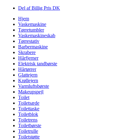
Del af Billig Pris DK
Hjem
Vaskemaskine
Tørretumbler
Vaskemaskineskab
Tørrestativ
Barbermaskine
Skrabere
Hårfjerner
Elektrisk tandbørste
Hårtørrer
Glattejern
Krøllejern
Varmluftsbørste
Makeupspejl
Toilet
Toiletsæde
Toilettaske
Toiletblok
Toiletrens
Toiletbørste
Toiletrulle
Toiletstøtte