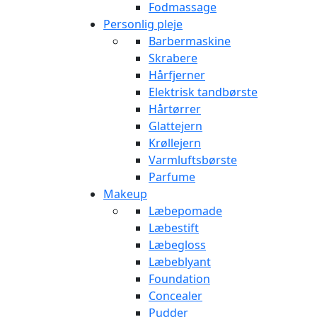
Fodmassage
Personlig pleje
Barbermaskine
Skrabere
Hårfjerner
Elektrisk tandbørste
Hårtørrer
Glattejern
Krøllejern
Varmluftsbørste
Parfume
Makeup
Læbepomade
Læbestift
Læbegloss
Læbeblyant
Foundation
Concealer
Pudder