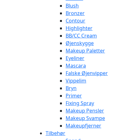
Blush
Bronzer
Contour
Highlighter
BB/CC Cream
Øjenskygge
Makeup Paletter
Eyeliner
Mascara
Falske Øjenvipper
Vippelim
Bryn
Primer
Fixing Spray
Makeup Pensler
Makeup Svampe
Makeupfjerner
Tilbehør