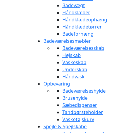
Badevægt
Håndklæder
Håndklædeophæng
Håndklædetørrer
Badeforhæng
Badeværelsesmøbler
Badeværelsesskab
Højskab
Vaskeskab
Underskab
Håndvask
Opbevaring
Badeværelseshylde
Brusehylde
Sæbedispenser
Tandbørsteholder
Vasketøjskurv
Spejle & Spejlskabe