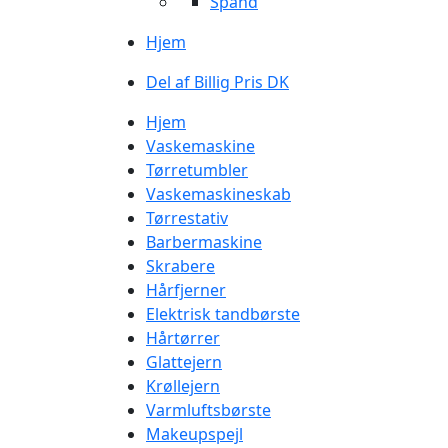
Spand
Hjem
Del af Billig Pris DK
Hjem
Vaskemaskine
Tørretumbler
Vaskemaskineskab
Tørrestativ
Barbermaskine
Skrabere
Hårfjerner
Elektrisk tandbørste
Hårtørrer
Glattejern
Krøllejern
Varmluftsbørste
Makeupspejl