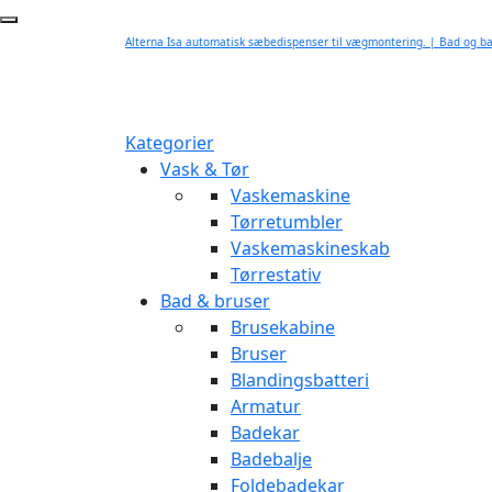
Alterna Isa automatisk sæbedispenser til vægmontering. | Bad og b
Kategorier
Vask & Tør
Vaskemaskine
Tørretumbler
Vaskemaskineskab
Tørrestativ
Bad & bruser
Brusekabine
Bruser
Blandingsbatteri
Armatur
Badekar
Badebalje
Foldebadekar