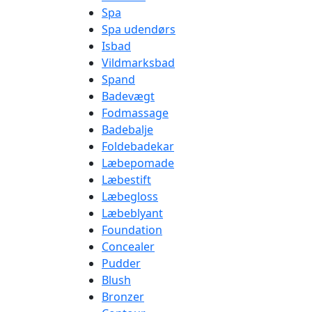
Spa
Spa udendørs
Isbad
Vildmarksbad
Spand
Badevægt
Fodmassage
Badebalje
Foldebadekar
Læbepomade
Læbestift
Læbegloss
Læbeblyant
Foundation
Concealer
Pudder
Blush
Bronzer