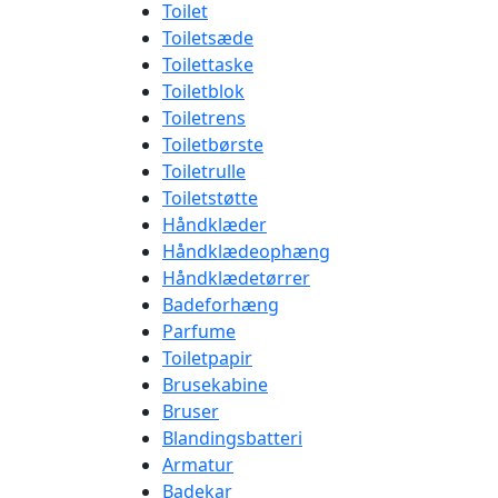
Toilet
Toiletsæde
Toilettaske
Toiletblok
Toiletrens
Toiletbørste
Toiletrulle
Toiletstøtte
Håndklæder
Håndklædeophæng
Håndklædetørrer
Badeforhæng
Parfume
Toiletpapir
Brusekabine
Bruser
Blandingsbatteri
Armatur
Badekar