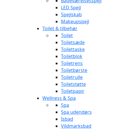
Badeværelsesspejl
LED Spejl
Spejlskab
Makeupspejl
Toilet & tilbehør
Toilet
Toiletsæde
Toilettaske
Toiletblok
Toiletrens
Toiletbørste
Toiletrulle
Toiletstøtte
Toiletpapir
Wellness & Spa
Spa
Spa udendørs
Isbad
Vildmarksbad