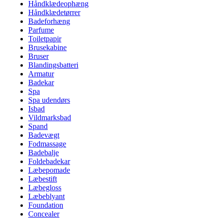
Håndklædeophæng
Håndklædetørrer
Badeforhæng
Parfume
Toiletpapir
Brusekabine
Bruser
Blandingsbatteri
Armatur
Badekar
Spa
Spa udendørs
Isbad
Vildmarksbad
Spand
Badevægt
Fodmassage
Badebalje
Foldebadekar
Læbepomade
Læbestift
Læbegloss
Læbeblyant
Foundation
Concealer