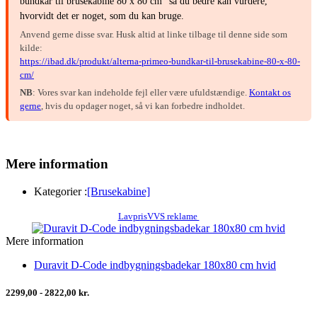
bundkar til brusekabine 80 x 80 cm" så du bedre kan vurdere,
hvorvidt det er noget, som du kan bruge.
Anvend gerne disse svar. Husk altid at linke tilbage til denne side som
kilde:
https://ibad.dk/produkt/alterna-primeo-bundkar-til-brusekabine-80-x-80-
cm/
NB
: Vores svar kan indeholde fejl eller være ufuldstændige.
Kontakt os
gerne
, hvis du opdager noget, så vi kan forbedre indholdet.
Mere information
Kategorier :
[Brusekabine]
LavprisVVS reklame
Mere information
Duravit D-Code indbygningsbadekar 180x80 cm hvid
2299,00 - 2822,00 kr.