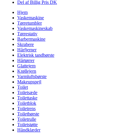
Del af Billig Pris DK
Hjem
Vaskemaskine
Tørretumbler
Vaskemaskineskab
Tørrestativ
Barbermaskine
Skrabere
Hårfjerner
Elektrisk tandbørste
Hårtørrer
Glattejern
Krøllejern
Varmluftsbørste
Makeupspejl
Toilet
Toiletsæde
Toilettaske
Toiletblok
Toiletrens
Toiletbørste
Toiletrulle
Toiletstøtte
Håndklæder