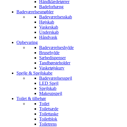
Håndklædetørrer
Badeforhæng
Badeværelsesmøbler
Badeværelsesskab
Højskab
Vaskeskab
Underskab
Håndvask
Opbevaring
Badeværelseshylde
Brusehylde
Sæbedispenser
Tandbørsteholder
Vasketøjskurv
Spejle & Spejlskabe
Badeværelsesspejl
LED Spejl
Spejlskab
Makeupspejl
Toilet & tilbehør
Toilet
Toiletsæde
Toilettaske
Toiletblok
Toiletrens