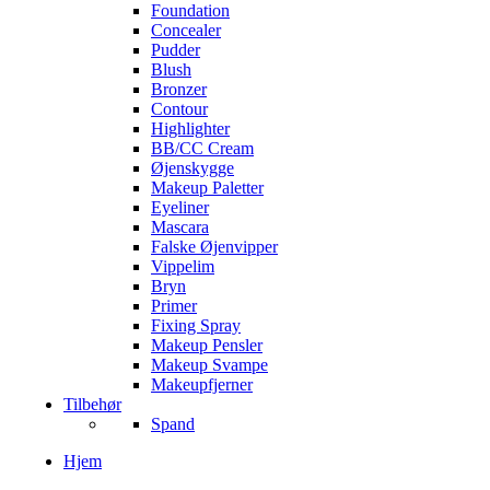
Foundation
Concealer
Pudder
Blush
Bronzer
Contour
Highlighter
BB/CC Cream
Øjenskygge
Makeup Paletter
Eyeliner
Mascara
Falske Øjenvipper
Vippelim
Bryn
Primer
Fixing Spray
Makeup Pensler
Makeup Svampe
Makeupfjerner
Tilbehør
Spand
Hjem