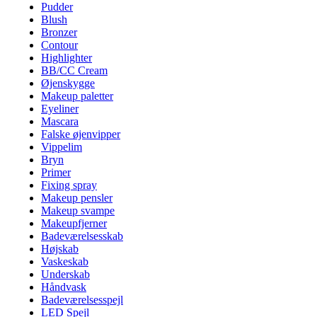
Pudder
Blush
Bronzer
Contour
Highlighter
BB/CC Cream
Øjenskygge
Makeup paletter
Eyeliner
Mascara
Falske øjenvipper
Vippelim
Bryn
Primer
Fixing spray
Makeup pensler
Makeup svampe
Makeupfjerner
Badeværelsesskab
Højskab
Vaskeskab
Underskab
Håndvask
Badeværelsesspejl
LED Spejl