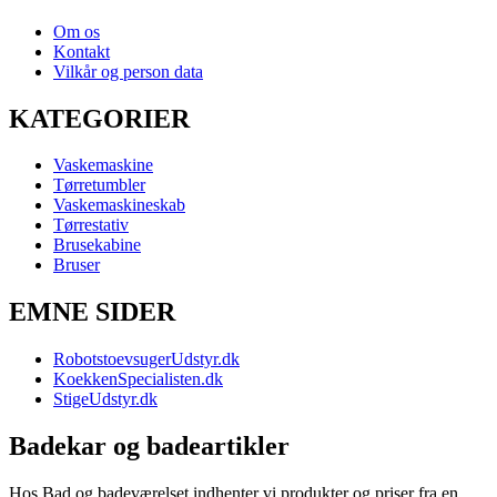
Om os
Kontakt
Vilkår og person data
KATEGORIER
Vaskemaskine
Tørretumbler
Vaskemaskineskab
Tørrestativ
Brusekabine
Bruser
EMNE SIDER
RobotstoevsugerUdstyr.dk
KoekkenSpecialisten.dk
StigeUdstyr.dk
Badekar og badeartikler
Hos Bad og badeværelset indhenter vi produkter og priser fra en