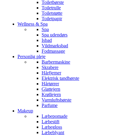
Toiletbørste
Toiletrulle
Toiletstøtte
Toiletpapir
Wellness & Spa
Spa
Spa udendørs
Isbad
Vildmarksbad
Fodmassage
Personlig pleje
Barbermaskine
Skrabere
Hårfjerner
Elektrisk tandbørste
Hårtørrer
Glattejern
Krøllejern
Varmluftsbørste
Parfume
Makeup
Læbepomade
Læbestift
Læbegloss
Læbeblyant