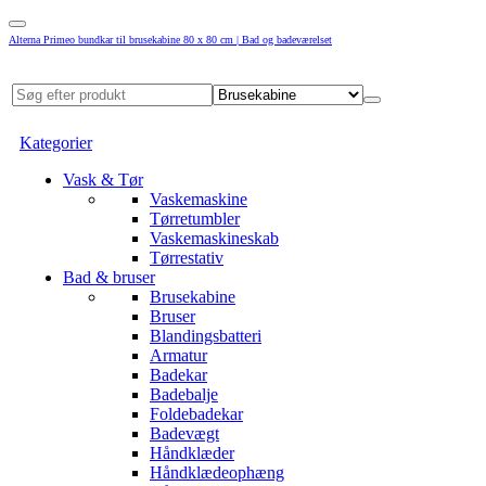
Alterna Primeo bundkar til brusekabine 80 x 80 cm | Bad og badeværelset
Kategorier
Vask & Tør
Vaskemaskine
Tørretumbler
Vaskemaskineskab
Tørrestativ
Bad & bruser
Brusekabine
Bruser
Blandingsbatteri
Armatur
Badekar
Badebalje
Foldebadekar
Badevægt
Håndklæder
Håndklædeophæng