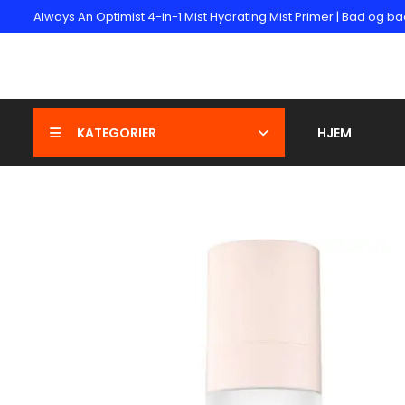
Always An Optimist 4-in-1 Mist Hydrating Mist Primer | Bad og 
KATEGORIER
HJEM