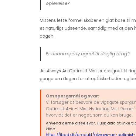
oplevelse?
Mistens lette formel skaber en glat base til m
et naturligt udseende, samtidig med at den 
dagen.
Er denne spray egnet til daglig brug?
Ja, Always An Optimist Mist er designet til da
gange om dagen for at opfriske huden og bev
Om spørgsmål og svar:
Vi forsøger at besvare de vigtigste spørg
Optimist 4-in-1 Mist Hydrating Mist Primer
hvorvidt det er noget, som du kan bruge.
Anvend gerne disse svar. Husk altid at linke t
kilde:
https://ibad.dk/produkt/always-an-optimist-