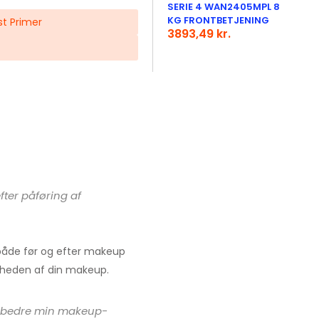
SERIE 4 WAN2405MPL 8
KG FRONTBETJENING
st Primer
3893,49 kr.
ter påføring af
både før og efter makeup
arheden af din makeup.
orbedre min makeup-