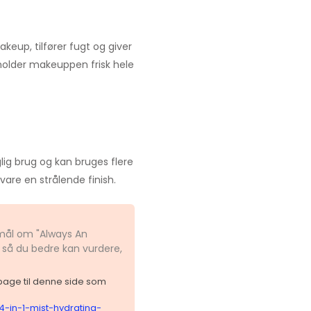
akeup, tilfører fugt og giver
holder makeuppen frisk hele
glig brug og kan bruges flere
are en strålende finish.
smål om "Always An
" så du bedre kan vurdere,
ilbage til denne side som
4-in-1-mist-hydrating-