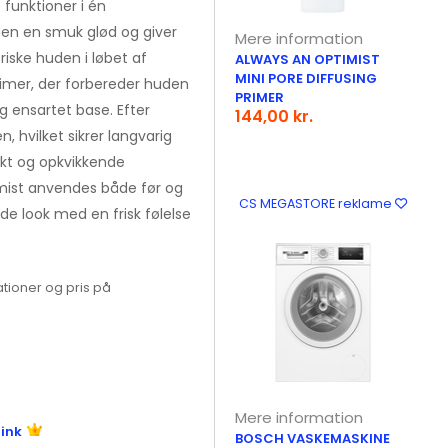
 funktioner i én
den en smuk glød og giver
Mere information
pfriske huden i løbet af
ALWAYS AN OPTIMIST
MINI PORE DIFFUSING
imer, der forbereder huden
PRIMER
g ensartet base. Efter
144,00 kr.
 hvilket sikrer langvarig
skt og opkvikkende
 mist anvendes både før og
CS MEGASTORE reklame
de look med en frisk følelse
tioner og pris på
Mere information
link
BOSCH VASKEMASKINE