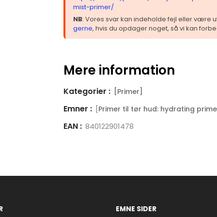
mist-primer/
NB
: Vores svar kan indeholde fejl eller være
gerne
, hvis du opdager noget, så vi kan forbe
Mere information
Kategorier :
[Primer]
Emner :
[
Primer til tør hud: hydrating pri
EAN :
840122901478
R
EMNE SIDER