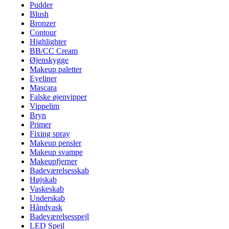
Pudder
Blush
Bronzer
Contour
Highlighter
BB/CC Cream
Øjenskygge
Makeup paletter
Eyeliner
Mascara
Falske øjenvipper
Vippelim
Bryn
Primer
Fixing spray
Makeup pensler
Makeup svampe
Makeupfjerner
Badeværelsesskab
Højskab
Vaskeskab
Underskab
Håndvask
Badeværelsesspejl
LED Spejl