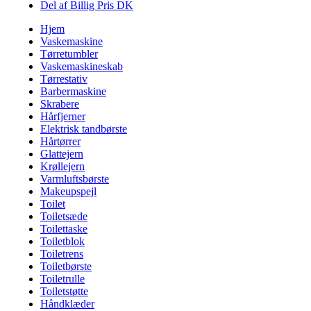
Del af Billig Pris DK
Hjem
Vaskemaskine
Tørretumbler
Vaskemaskineskab
Tørrestativ
Barbermaskine
Skrabere
Hårfjerner
Elektrisk tandbørste
Hårtørrer
Glattejern
Krøllejern
Varmluftsbørste
Makeupspejl
Toilet
Toiletsæde
Toilettaske
Toiletblok
Toiletrens
Toiletbørste
Toiletrulle
Toiletstøtte
Håndklæder