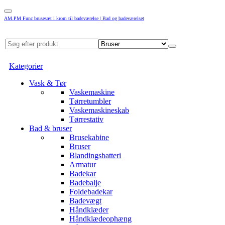
AM.PM Func brusesæt i krom til badeværelse | Bad og badeværelset
Kategorier
Vask & Tør
Vaskemaskine
Tørretumbler
Vaskemaskineskab
Tørrestativ
Bad & bruser
Brusekabine
Bruser
Blandingsbatteri
Armatur
Badekar
Badebalje
Foldebadekar
Badevægt
Håndklæder
Håndklædeophæng