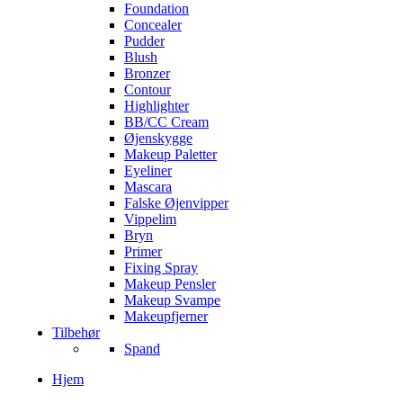
Foundation
Concealer
Pudder
Blush
Bronzer
Contour
Highlighter
BB/CC Cream
Øjenskygge
Makeup Paletter
Eyeliner
Mascara
Falske Øjenvipper
Vippelim
Bryn
Primer
Fixing Spray
Makeup Pensler
Makeup Svampe
Makeupfjerner
Tilbehør
Spand
Hjem