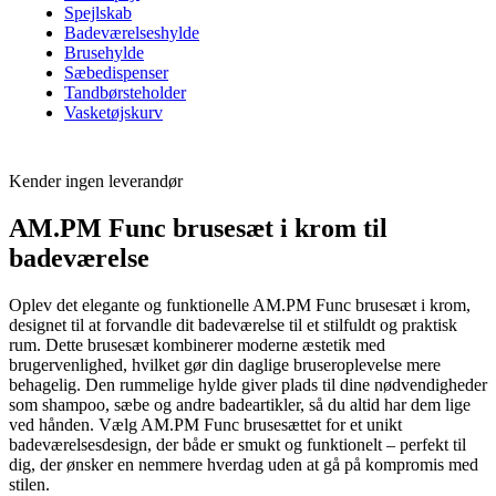
Spejlskab
Badeværelseshylde
Brusehylde
Sæbedispenser
Tandbørsteholder
Vasketøjskurv
Kender ingen leverandør
AM.PM Func brusesæt i krom til
badeværelse
Oplev det elegante og funktionelle AM.PM Func brusesæt i krom,
designet til at forvandle dit badeværelse til et stilfuldt og praktisk
rum. Dette brusesæt kombinerer moderne æstetik med
brugervenlighed, hvilket gør din daglige bruseroplevelse mere
behagelig. Den rummelige hylde giver plads til dine nødvendigheder
som shampoo, sæbe og andre badeartikler, så du altid har dem lige
ved hånden. Vælg AM.PM Func brusesættet for et unikt
badeværelsesdesign, der både er smukt og funktionelt – perfekt til
dig, der ønsker en nemmere hverdag uden at gå på kompromis med
stilen.