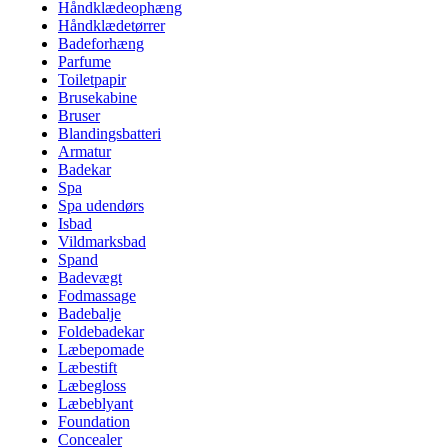
Håndklædeophæng
Håndklædetørrer
Badeforhæng
Parfume
Toiletpapir
Brusekabine
Bruser
Blandingsbatteri
Armatur
Badekar
Spa
Spa udendørs
Isbad
Vildmarksbad
Spand
Badevægt
Fodmassage
Badebalje
Foldebadekar
Læbepomade
Læbestift
Læbegloss
Læbeblyant
Foundation
Concealer