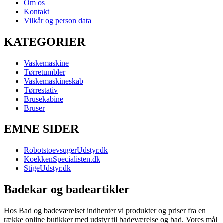
Om os
Kontakt
Vilkår og person data
KATEGORIER
Vaskemaskine
Tørretumbler
Vaskemaskineskab
Tørrestativ
Brusekabine
Bruser
EMNE SIDER
RobotstoevsugerUdstyr.dk
KoekkenSpecialisten.dk
StigeUdstyr.dk
Badekar og badeartikler
Hos Bad og badeværelset indhenter vi produkter og priser fra en
række online butikker med udstyr til badeværelse og bad. Vores mål