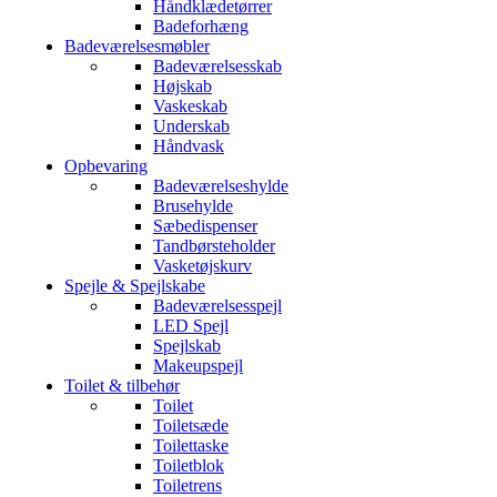
Håndklædetørrer
Badeforhæng
Badeværelsesmøbler
Badeværelsesskab
Højskab
Vaskeskab
Underskab
Håndvask
Opbevaring
Badeværelseshylde
Brusehylde
Sæbedispenser
Tandbørsteholder
Vasketøjskurv
Spejle & Spejlskabe
Badeværelsesspejl
LED Spejl
Spejlskab
Makeupspejl
Toilet & tilbehør
Toilet
Toiletsæde
Toilettaske
Toiletblok
Toiletrens