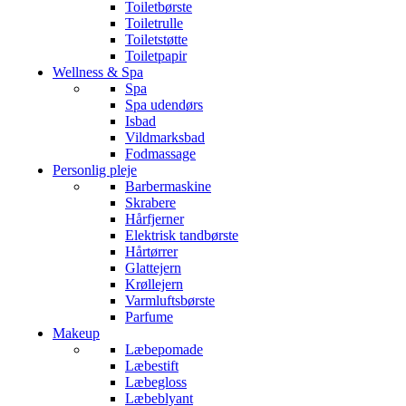
Toiletbørste
Toiletrulle
Toiletstøtte
Toiletpapir
Wellness & Spa
Spa
Spa udendørs
Isbad
Vildmarksbad
Fodmassage
Personlig pleje
Barbermaskine
Skrabere
Hårfjerner
Elektrisk tandbørste
Hårtørrer
Glattejern
Krøllejern
Varmluftsbørste
Parfume
Makeup
Læbepomade
Læbestift
Læbegloss
Læbeblyant