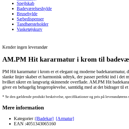
Spejlskab
Badeværelseshylde
Brusehylde
Sæbedispenser
Tandbørsteholder
Vasketøjskurv
Kender ingen leverandør
AM.PM Hit kararmatur i krom til badevæ
PM Hit kararmatur i krom er et elegant og moderne badekararmatur, de
slanke linjer skaber et harmonisk udtryk, der passer perfekt ind i det 
hvilket sikrer en langvarig skinnende overflade. AM.PM Hit badekararma
giver en behagelig brugeroplevelse, samtidig med at det bidrager til et
* Se den gældende produkt beskrivelse, specifikationer og pris på leverandørens 
Mere information
Kategorier :
[Badekar]
[Armatur]
EAN :
4051343065160