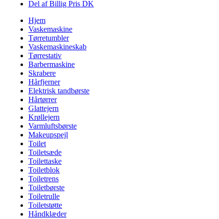
Del af Billig Pris DK
Hjem
Vaskemaskine
Tørretumbler
Vaskemaskineskab
Tørrestativ
Barbermaskine
Skrabere
Hårfjerner
Elektrisk tandbørste
Hårtørrer
Glattejern
Krøllejern
Varmluftsbørste
Makeupspejl
Toilet
Toiletsæde
Toilettaske
Toiletblok
Toiletrens
Toiletbørste
Toiletrulle
Toiletstøtte
Håndklæder