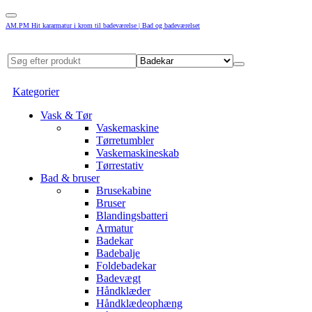
AM.PM Hit kararmatur i krom til badeværelse | Bad og badeværelset
Kategorier
Vask & Tør
Vaskemaskine
Tørretumbler
Vaskemaskineskab
Tørrestativ
Bad & bruser
Brusekabine
Bruser
Blandingsbatteri
Armatur
Badekar
Badebalje
Foldebadekar
Badevægt
Håndklæder
Håndklædeophæng