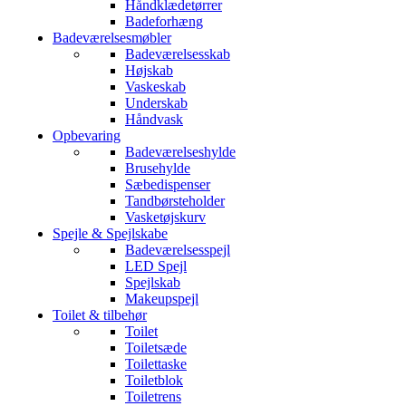
Håndklædetørrer
Badeforhæng
Badeværelsesmøbler
Badeværelsesskab
Højskab
Vaskeskab
Underskab
Håndvask
Opbevaring
Badeværelseshylde
Brusehylde
Sæbedispenser
Tandbørsteholder
Vasketøjskurv
Spejle & Spejlskabe
Badeværelsesspejl
LED Spejl
Spejlskab
Makeupspejl
Toilet & tilbehør
Toilet
Toiletsæde
Toilettaske
Toiletblok
Toiletrens