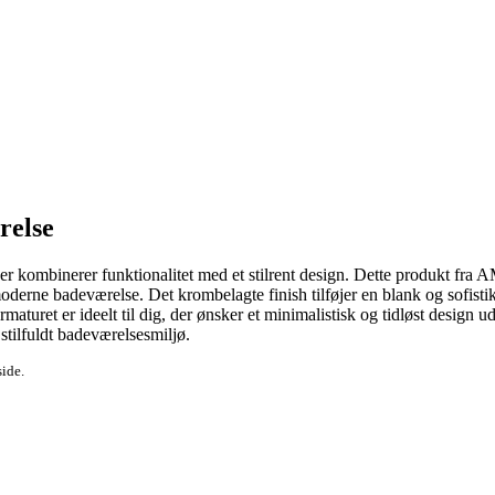
relse
r kombinerer funktionalitet med et stilrent design. Dette produkt fra 
moderne badeværelse. Det krombelagte finish tilføjer en blank og sofisti
turet er ideelt til dig, der ønsker et minimalistisk og tidløst design 
 stilfuldt badeværelsesmiljø.
side.