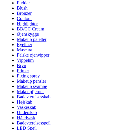
Pudder
Blush
Bronzer
Contour
Highlighter
BB/CC Cream
Øjenskygge
Makeup paletter
Eyeliner
Mascara
Falske øjenvipper
Vippelim
Bryn
Primer
Fixing spray
Makeup pensler
Makeup svampe
Makeupfjerner
Badeværelsesskab
Højskab
Vaskeskab
Underskab
Håndvask
Badeværelsesspejl
LED Spejl