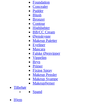
Foundation
Concealer
Pudder
Blush
Bronzer
Contour
Highlighter
BB/CC Cream
Øjenskygge
Makeup Paletter
Eyeliner
Mascara
Falske Øjenvipper
Vippelim
Bryn
Primer
Fixing Spray
Makeup Pensler
Makeup Svampe
Makeupfjerner
Tilbehør
Spand
Hjem