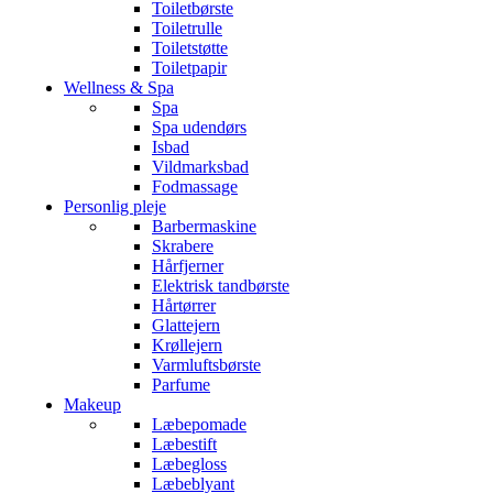
Toiletbørste
Toiletrulle
Toiletstøtte
Toiletpapir
Wellness & Spa
Spa
Spa udendørs
Isbad
Vildmarksbad
Fodmassage
Personlig pleje
Barbermaskine
Skrabere
Hårfjerner
Elektrisk tandbørste
Hårtørrer
Glattejern
Krøllejern
Varmluftsbørste
Parfume
Makeup
Læbepomade
Læbestift
Læbegloss
Læbeblyant