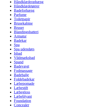
Håndklædeophæng
Håndklædetørrer
Badeforhæng
Parfume
Toiletpapir
Brusekabine
Bruser
Blandingsbatteri
Armatur
Badekar
Spa
Spa udendørs
Isbad
Vildmarksbad
Spand
Badevægt
Fodmassage
Badebalje
Foldebadekar
Læbepomade
Læbestift
Læbegloss
Læbeblyant
Foundation
Concealer