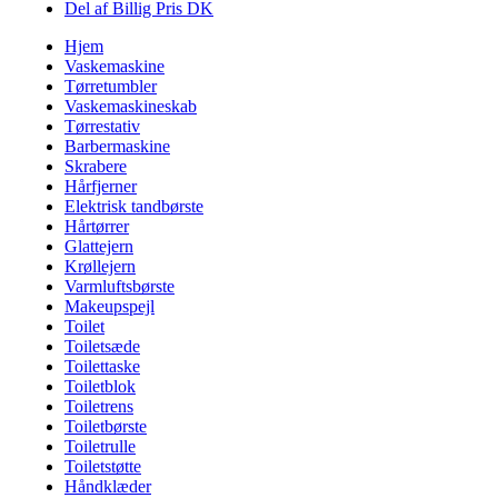
Del af Billig Pris DK
Hjem
Vaskemaskine
Tørretumbler
Vaskemaskineskab
Tørrestativ
Barbermaskine
Skrabere
Hårfjerner
Elektrisk tandbørste
Hårtørrer
Glattejern
Krøllejern
Varmluftsbørste
Makeupspejl
Toilet
Toiletsæde
Toilettaske
Toiletblok
Toiletrens
Toiletbørste
Toiletrulle
Toiletstøtte
Håndklæder