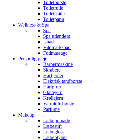
Toiletbørste
Toiletrulle
Toiletstøtte
Toiletpapir
Wellness & Spa
Spa
Spa udendørs
Isbad
Vildmarksbad
Fodmassage
Personlig pleje
Barbermaskine
Skrabere
Hårfjerner
Elektrisk tandbørste
Hårtørrer
Glattejern
Krøllejern
Varmluftsbørste
Parfume
Makeup
Læbepomade
Læbestift
Læbegloss
Læbeblyant