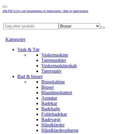
AM.PM X-Joy sort brusearmatur til badeværelse | Bad og badeværelset
Kategorier
Vask & Tør
Vaskemaskine
Tørretumbler
Vaskemaskineskab
Tørrestativ
Bad & bruser
Brusekabine
Bruser
Blandingsbatteri
Armatur
Badekar
Badebalje
Foldebadekar
Badevægt
Håndklæder
Håndklædeophæng