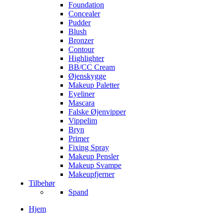
Foundation
Concealer
Pudder
Blush
Bronzer
Contour
Highlighter
BB/CC Cream
Øjenskygge
Makeup Paletter
Eyeliner
Mascara
Falske Øjenvipper
Vippelim
Bryn
Primer
Fixing Spray
Makeup Pensler
Makeup Svampe
Makeupfjerner
Tilbehør
Spand
Hjem