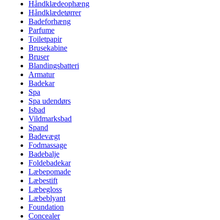
Håndklædeophæng
Håndklædetørrer
Badeforhæng
Parfume
Toiletpapir
Brusekabine
Bruser
Blandingsbatteri
Armatur
Badekar
Spa
Spa udendørs
Isbad
Vildmarksbad
Spand
Badevægt
Fodmassage
Badebalje
Foldebadekar
Læbepomade
Læbestift
Læbegloss
Læbeblyant
Foundation
Concealer