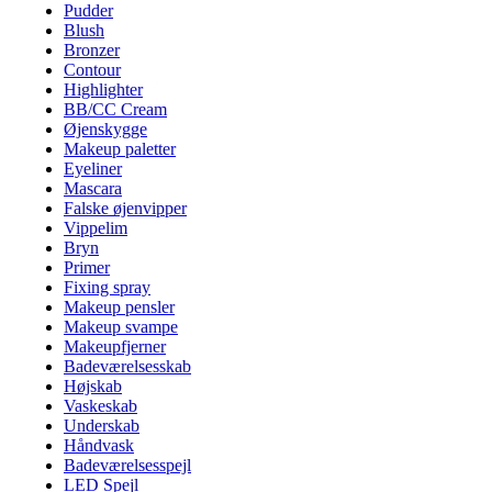
Pudder
Blush
Bronzer
Contour
Highlighter
BB/CC Cream
Øjenskygge
Makeup paletter
Eyeliner
Mascara
Falske øjenvipper
Vippelim
Bryn
Primer
Fixing spray
Makeup pensler
Makeup svampe
Makeupfjerner
Badeværelsesskab
Højskab
Vaskeskab
Underskab
Håndvask
Badeværelsesspejl
LED Spejl