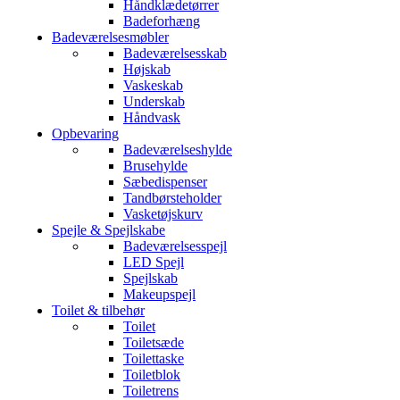
Håndklædetørrer
Badeforhæng
Badeværelsesmøbler
Badeværelsesskab
Højskab
Vaskeskab
Underskab
Håndvask
Opbevaring
Badeværelseshylde
Brusehylde
Sæbedispenser
Tandbørsteholder
Vasketøjskurv
Spejle & Spejlskabe
Badeværelsesspejl
LED Spejl
Spejlskab
Makeupspejl
Toilet & tilbehør
Toilet
Toiletsæde
Toilettaske
Toiletblok
Toiletrens