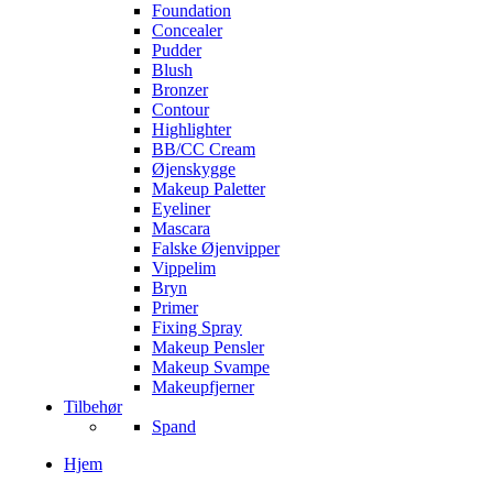
Foundation
Concealer
Pudder
Blush
Bronzer
Contour
Highlighter
BB/CC Cream
Øjenskygge
Makeup Paletter
Eyeliner
Mascara
Falske Øjenvipper
Vippelim
Bryn
Primer
Fixing Spray
Makeup Pensler
Makeup Svampe
Makeupfjerner
Tilbehør
Spand
Hjem