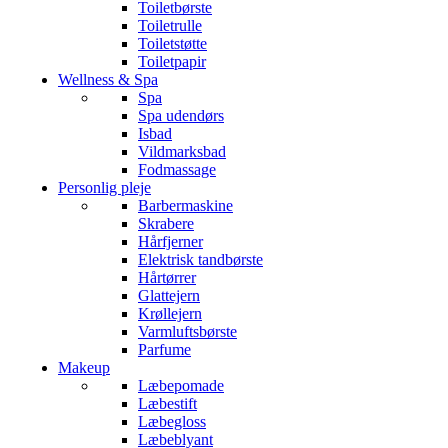
Toiletbørste
Toiletrulle
Toiletstøtte
Toiletpapir
Wellness & Spa
Spa
Spa udendørs
Isbad
Vildmarksbad
Fodmassage
Personlig pleje
Barbermaskine
Skrabere
Hårfjerner
Elektrisk tandbørste
Hårtørrer
Glattejern
Krøllejern
Varmluftsbørste
Parfume
Makeup
Læbepomade
Læbestift
Læbegloss
Læbeblyant