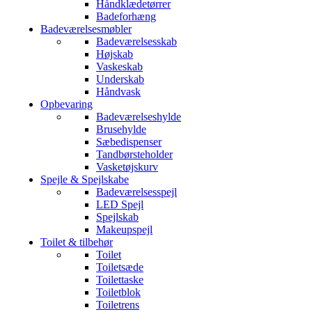
Håndklædetørrer
Badeforhæng
Badeværelsesmøbler
Badeværelsesskab
Højskab
Vaskeskab
Underskab
Håndvask
Opbevaring
Badeværelseshylde
Brusehylde
Sæbedispenser
Tandbørsteholder
Vasketøjskurv
Spejle & Spejlskabe
Badeværelsesspejl
LED Spejl
Spejlskab
Makeupspejl
Toilet & tilbehør
Toilet
Toiletsæde
Toilettaske
Toiletblok
Toiletrens