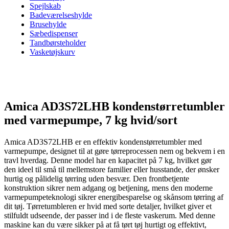
Spejlskab
Badeværelseshylde
Brusehylde
Sæbedispenser
Tandbørsteholder
Vasketøjskurv
Amica AD3S72LHB kondenstørretumbler
med varmepumpe, 7 kg hvid/sort
Amica AD3S72LHB er en effektiv kondenstørretumbler med
varmepumpe, designet til at gøre tørreprocessen nem og bekvem i en
travl hverdag. Denne model har en kapacitet på 7 kg, hvilket gør
den ideel til små til mellemstore familier eller husstande, der ønsker
hurtig og pålidelig tørring uden besvær. Den frontbetjente
konstruktion sikrer nem adgang og betjening, mens den moderne
varmepumpeteknologi sikrer energibesparelse og skånsom tørring af
dit tøj. Tørretumbleren er hvid med sorte detaljer, hvilket giver et
stilfuldt udseende, der passer ind i de fleste vaskerum. Med denne
maskine kan du være sikker på at få tørt tøj hurtigt og effektivt,