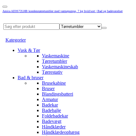
Amica AD3S72LHB kondenstørretumbler med varmepumpe, 7 kg hvid/sort | Bad og badeværelset
Kategorier
Vask & Tør
Vaskemaskine
Tørretumbler
Vaskemaskineskab
Tørrestativ
Bad & bruser
Brusekabine
Bruser
Blandingsbatteri
Armatur
Badekar
Badebalje
Foldebadekar
Badevægt
Håndklæder
Håndklædeophæng