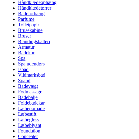
Håndklædeophæng
Håndklædetørrer
Badeforhæng
Parfume
Toiletpapir
Brusekabine
Bruser
Blandingsbatteri
Armatur
Badekar
Spa
Spa udendørs
Isbad
Vildmarksbad
Spand
Badevægt
Fodmassage
Badebalje
Foldebadekar
Læbepomade
Læbestift
Læbegloss
Læbeblyant
Foundation
Concealer