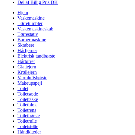
Del af Billig Pris DK
Hjem
Vaskemaskine
Tørretumbler
Vaskemaskineskab
Tørrestativ
Barbermaskine
Skrabere
Hårfjerner
Elektrisk tandbørste
Hårtørrer
Glattejern
Krøllejern
Varmluftsbørste
Makeupspejl
Toilet
Toiletsæde
Toilettaske
Toiletblok
Toiletrens
Toiletbørste
Toiletrulle
Toiletstøtte
Håndklæder