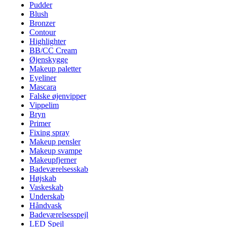
Pudder
Blush
Bronzer
Contour
Highlighter
BB/CC Cream
Øjenskygge
Makeup paletter
Eyeliner
Mascara
Falske øjenvipper
Vippelim
Bryn
Primer
Fixing spray
Makeup pensler
Makeup svampe
Makeupfjerner
Badeværelsesskab
Højskab
Vaskeskab
Underskab
Håndvask
Badeværelsesspejl
LED Spejl