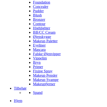
Foundation
Concealer
Pudder
Blush
Bronzer
Contour
Highlighter
BB/CC Cream
Øjenskygge
Makeup Paletter
Eyeliner
Mascara
Falske Øjenvipper
Vippelim
Bryn
Primer
Fixing Spray
Makeup Pensler
Makeup Svampe
Makeupfjerner
Tilbehør
Spand
Hjem