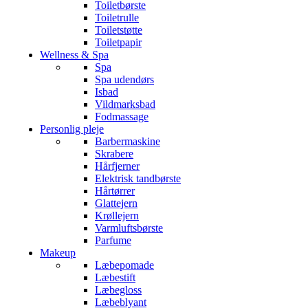
Toiletbørste
Toiletrulle
Toiletstøtte
Toiletpapir
Wellness & Spa
Spa
Spa udendørs
Isbad
Vildmarksbad
Fodmassage
Personlig pleje
Barbermaskine
Skrabere
Hårfjerner
Elektrisk tandbørste
Hårtørrer
Glattejern
Krøllejern
Varmluftsbørste
Parfume
Makeup
Læbepomade
Læbestift
Læbegloss
Læbeblyant