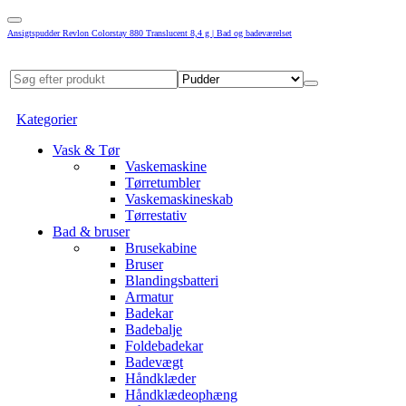
Ansigtspudder Revlon Colorstay 880 Translucent 8,4 g | Bad og badeværelset
Kategorier
Vask & Tør
Vaskemaskine
Tørretumbler
Vaskemaskineskab
Tørrestativ
Bad & bruser
Brusekabine
Bruser
Blandingsbatteri
Armatur
Badekar
Badebalje
Foldebadekar
Badevægt
Håndklæder
Håndklædeophæng