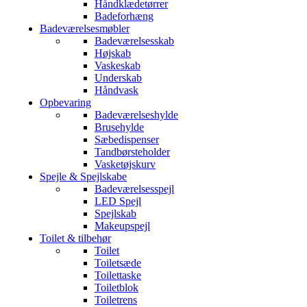
Håndklædetørrer
Badeforhæng
Badeværelsesmøbler
Badeværelsesskab
Højskab
Vaskeskab
Underskab
Håndvask
Opbevaring
Badeværelseshylde
Brusehylde
Sæbedispenser
Tandbørsteholder
Vasketøjskurv
Spejle & Spejlskabe
Badeværelsesspejl
LED Spejl
Spejlskab
Makeupspejl
Toilet & tilbehør
Toilet
Toiletsæde
Toilettaske
Toiletblok
Toiletrens