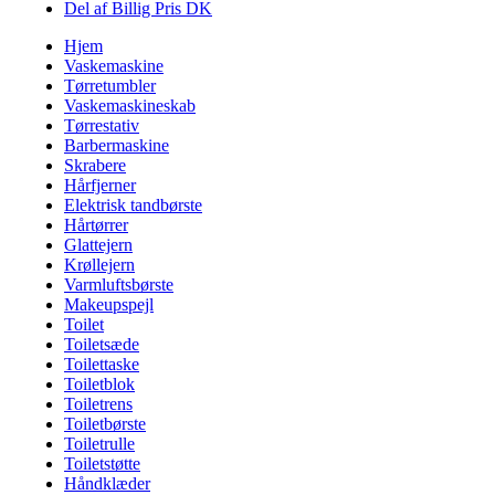
Del af Billig Pris DK
Hjem
Vaskemaskine
Tørretumbler
Vaskemaskineskab
Tørrestativ
Barbermaskine
Skrabere
Hårfjerner
Elektrisk tandbørste
Hårtørrer
Glattejern
Krøllejern
Varmluftsbørste
Makeupspejl
Toilet
Toiletsæde
Toilettaske
Toiletblok
Toiletrens
Toiletbørste
Toiletrulle
Toiletstøtte
Håndklæder