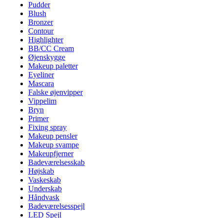
Pudder
Blush
Bronzer
Contour
Highlighter
BB/CC Cream
Øjenskygge
Makeup paletter
Eyeliner
Mascara
Falske øjenvipper
Vippelim
Bryn
Primer
Fixing spray
Makeup pensler
Makeup svampe
Makeupfjerner
Badeværelsesskab
Højskab
Vaskeskab
Underskab
Håndvask
Badeværelsesspejl
LED Spejl