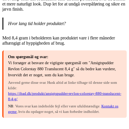
et mere naturligt look. Dup let for at undgå overpåføring og sikre en
jævn finish.
Hvor lang tid holder produktet?
Med 8,4 gram i beholderen kan produktet vare i flere måneder
afhængigt af hyppigheden af brug.
Om spørgsmål og svar:
Vi forsøger at besvare de vigtigste spørgsmål om "Ansigtspudder
Revlon Colorstay 880 Translucent 8,4 g" så du bedre kan vurdere,
hvorvidt det er noget, som du kan bruge.
Anvend gerne disse svar. Husk altid at linke tilbage til denne side som
kilde:
https://ibad.dk/produkt/ansigtspudder-revlon-colorstay-880-translucent-
8-4-g/
NB
: Vores svar kan indeholde fejl eller være ufuldstændige.
Kontakt os
gerne
, hvis du opdager noget, så vi kan forbedre indholdet.