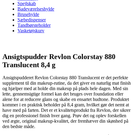
Spejlskab
Badeværelseshylde
Brusehylde
Sæbedispenser
Tandbørsteholder
Vasketøjskurv
Ansigtspudder Revlon Colorstay 880
Translucent 8,4 g
Ansigtspudderet Revlon Colorstay 880 Translucent er det perfekte
supplement til din makeup-rutine, da det giver en naturlig mat finish
og hjælper med at holde din makeup på plads hele dagen. Med sin
lette, gennemsigtige formel kan det bruges over foundation eller
alene for at reducere glans og skabe en ensartet hudtone. Produktet
kommer i en praktisk beholder på 8,4 gram, hvilket gør det nemt at
have med på farten. Det er et kvalitetsprodukt fra Revlon, der sikrer
dig en professionel finish hver gang. Prøv det og oplev forskellen
ved ægte, original makeup-kvalitet, der fremhæver din skønhed på
den bedste måde.