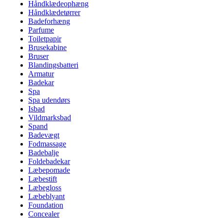
Håndklædeophæng
Håndklædetørrer
Badeforhæng
Parfume
Toiletpapir
Brusekabine
Bruser
Blandingsbatteri
Armatur
Badekar
Spa
Spa udendørs
Isbad
Vildmarksbad
Spand
Badevægt
Fodmassage
Badebalje
Foldebadekar
Læbepomade
Læbestift
Læbegloss
Læbeblyant
Foundation
Concealer