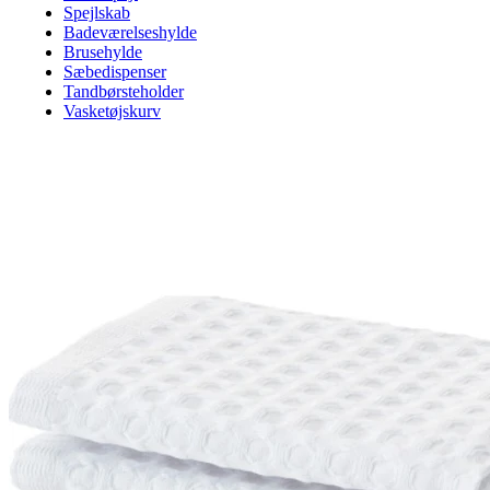
Spejlskab
Badeværelseshylde
Brusehylde
Sæbedispenser
Tandbørsteholder
Vasketøjskurv