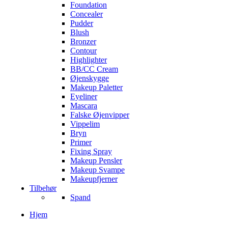
Foundation
Concealer
Pudder
Blush
Bronzer
Contour
Highlighter
BB/CC Cream
Øjenskygge
Makeup Paletter
Eyeliner
Mascara
Falske Øjenvipper
Vippelim
Bryn
Primer
Fixing Spray
Makeup Pensler
Makeup Svampe
Makeupfjerner
Tilbehør
Spand
Hjem