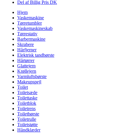
Del af Billig Pris DK
Hjem
Vaskemaskine
Tørretumbler
Vaskemaskineskab
Tørrestativ
Barbermaskine
Skrabere
Hårfjerner
Elektrisk tandbørste
Hårtørrer
Glattejern
Krøllejern
Varmluftsbørste
Makeupspejl
Toilet
Toiletsæde
Toilettaske
Toiletblok
Toiletrens
Toiletbørste
Toiletrulle
Toiletstøtte
Håndklæder