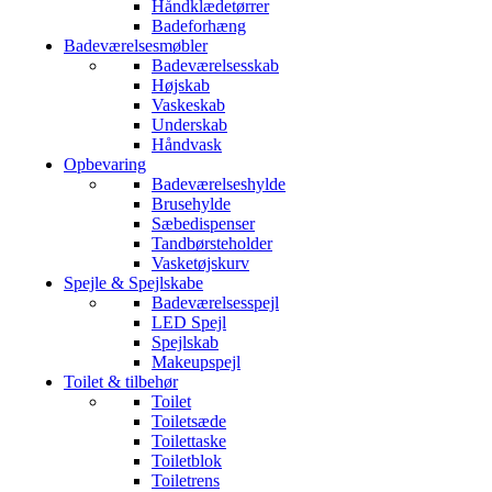
Håndklædetørrer
Badeforhæng
Badeværelsesmøbler
Badeværelsesskab
Højskab
Vaskeskab
Underskab
Håndvask
Opbevaring
Badeværelseshylde
Brusehylde
Sæbedispenser
Tandbørsteholder
Vasketøjskurv
Spejle & Spejlskabe
Badeværelsesspejl
LED Spejl
Spejlskab
Makeupspejl
Toilet & tilbehør
Toilet
Toiletsæde
Toilettaske
Toiletblok
Toiletrens