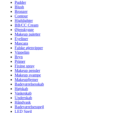
Pudder
Blush
Bronzer
Contour
Highlighter
BB/CC Cream
Øjenskygge
Makeup paletter
Eyeliner
Mascara
Falske øjenvipper
Vippelim
Bryn
Primer
Fixing spray
Makeup pensler
Makeup svampe
Makeupfjerner
Badeværelsesskab
Højskab
Vaskeskab
Underskab
Håndvask
Badeværelsesspejl
LED Spejl