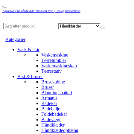
Aquanova Erin håndklæde 40x60 cm hvid | Bad og badeværelset
Kategorier
Vask & Tør
Vaskemaskine
Tørretumbler
Vaskemaskineskab
Tørrestativ
Bad & bruser
Brusekabine
Bruser
Blandingsbatteri
Armatur
Badekar
Badebalje
Foldebadekar
Badevægt
Håndklæder
Håndklædeophæng