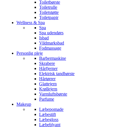
Toiletbørste
Toiletrulle
Toiletstøtte
Toiletpapir
Wellness & Spa
Spa
Spa udendørs
Isbad
Vildmarksbad
Fodmassage
Personlig pleje
Barbermaskine
Skrabere
Hårfjerner
Elektrisk tandbørste
Hårtørrer
Glattejern
Krøllejern
Varmluftsbørste
Parfume
Makeup
Læbepomade
Læbestift
Læbegloss
Læbeblyant