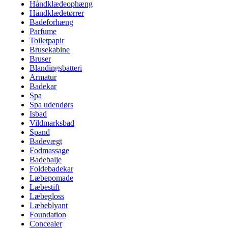
Håndklædeophæng
Håndklædetørrer
Badeforhæng
Parfume
Toiletpapir
Brusekabine
Bruser
Blandingsbatteri
Armatur
Badekar
Spa
Spa udendørs
Isbad
Vildmarksbad
Spand
Badevægt
Fodmassage
Badebalje
Foldebadekar
Læbepomade
Læbestift
Læbegloss
Læbeblyant
Foundation
Concealer