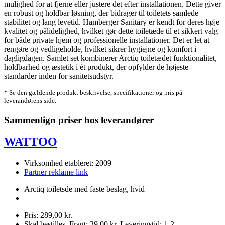
mulighed for at fjerne eller justere det efter installationen. Dette giver
en robust og holdbar løsning, der bidrager til toiletets samlede
stabilitet og lang levetid. Hamberger Sanitary er kendt for deres høje
kvalitet og pålidelighed, hvilket gør dette toiletæde til et sikkert valg
for både private hjem og professionelle installationer. Det er let at
rengøre og vedligeholde, hvilket sikrer hygiejne og komfort i
dagligdagen. Samlet set kombinerer Arctiq toiletædet funktionalitet,
holdbarhed og æstetik i ét produkt, der opfylder de højeste
standarder inden for sanitetsudstyr.
* Se den gældende produkt beskrivelse, specifikationer og pris på
leverandørens side.
Sammenlign priser hos leverandører
WATTOO
Virksomhed etableret: 2009
Partner reklame link
Arctiq toiletsde med faste beslag, hvid
Pris: 289,00 kr.
Skal bestilles. Fragt: 39,00 kr. Leveringstid: 1-2.