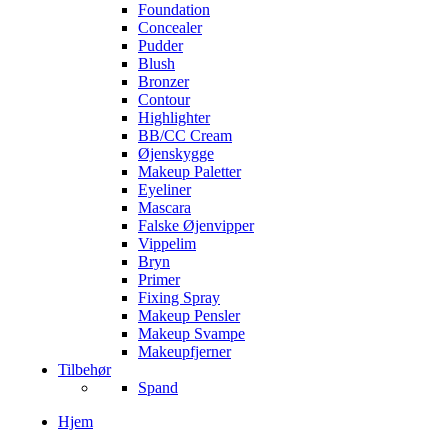
Foundation
Concealer
Pudder
Blush
Bronzer
Contour
Highlighter
BB/CC Cream
Øjenskygge
Makeup Paletter
Eyeliner
Mascara
Falske Øjenvipper
Vippelim
Bryn
Primer
Fixing Spray
Makeup Pensler
Makeup Svampe
Makeupfjerner
Tilbehør
Spand
Hjem