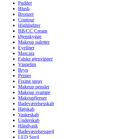
Pudder
Blush
Bronzer
Contour
Highlighter
BB/CC Cream
Øjenskygge
Makeup paletter
Eyeliner
Mascara
Falske øjenvipper
Vippelim
Bryn
Primer
Fixing spray
Makeup pensler
Makeup svampe
Makeupfjerner
Badeværelsesskab
Højskab
Vaskeskab
Underskab
Håndvask
Badeværelsesspejl
LED Spejl