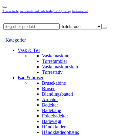
Alterna Arctiq toiletsæde med faste beslag hvid | Bad og badeværelset
Kategorier
Vask & Tør
Vaskemaskine
Tørretumbler
Vaskemaskineskab
Tørrestativ
Bad & bruser
Brusekabine
Bruser
Blandingsbatteri
Armatur
Badekar
Badebalje
Foldebadekar
Badevægt
Håndklæder
Håndklædeophæng