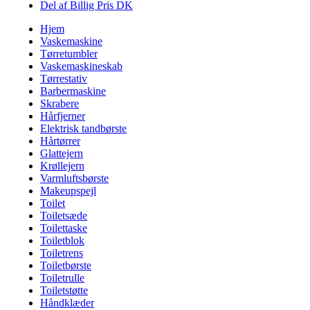
Del af Billig Pris DK
Hjem
Vaskemaskine
Tørretumbler
Vaskemaskineskab
Tørrestativ
Barbermaskine
Skrabere
Hårfjerner
Elektrisk tandbørste
Hårtørrer
Glattejern
Krøllejern
Varmluftsbørste
Makeupspejl
Toilet
Toiletsæde
Toilettaske
Toiletblok
Toiletrens
Toiletbørste
Toiletrulle
Toiletstøtte
Håndklæder