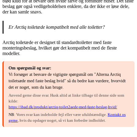
blød klud for at bevare den hvide farve og forhindre ridser. Det faste
beslag gør også vedligeholdelsen enklere, da der ikke er løse dele,
der kan samle snavs.
Er Arctiq toiletæde kompatibelt med alle toiletter?
Arctiq toiletæde er designet til standardtoiletter med faste
monteringsbeslag, hvilket gør det kompatibelt med de fleste
modeller.
Om spørgsmål og svar:
Vi forsøger at besvare de vigtigste spørgsmål om "Alterna Arctiq
toiletsæde med faste beslag hvid" så du bedre kan vurdere, hvorvidt
det er noget, som du kan bruge.
Anvend gerne disse svar. Husk altid at linke tilbage til denne side som
kilde:
https://ibad.dk/produkt/arctiq-toilet2aede-med-faste-beslag-hvid/
NB
: Vores svar kan indeholde fejl eller være ufuldstændige.
Kontakt os
gerne
, hvis du opdager noget, så vi kan forbedre indholdet.