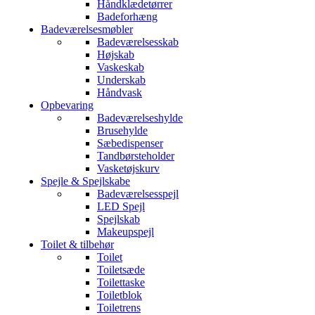
Håndklædetørrer
Badeforhæng
Badeværelsesmøbler
Badeværelsesskab
Højskab
Vaskeskab
Underskab
Håndvask
Opbevaring
Badeværelseshylde
Brusehylde
Sæbedispenser
Tandbørsteholder
Vasketøjskurv
Spejle & Spejlskabe
Badeværelsesspejl
LED Spejl
Spejlskab
Makeupspejl
Toilet & tilbehør
Toilet
Toiletsæde
Toilettaske
Toiletblok
Toiletrens