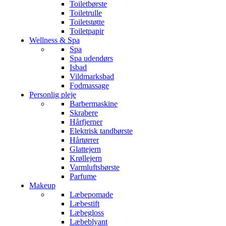
Toiletbørste
Toiletrulle
Toiletstøtte
Toiletpapir
Wellness & Spa
Spa
Spa udendørs
Isbad
Vildmarksbad
Fodmassage
Personlig pleje
Barbermaskine
Skrabere
Hårfjerner
Elektrisk tandbørste
Hårtørrer
Glattejern
Krøllejern
Varmluftsbørste
Parfume
Makeup
Læbepomade
Læbestift
Læbegloss
Læbeblyant