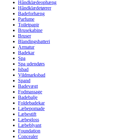
Håndklædeophæng
Håndklædetørrer
Badeforhæng
Parfume
Toiletpapir
Brusekabine
Bruser
Blandingsbatteri
Armatur
Badekar
Spa
Spa udendørs
Isbad
Vildmarksbad
Spand
Badevægt
Fodmassage
Badebalje
Foldebadekar
Læbepomade
Læbestift
Læbegloss
Læbeblyant
Foundation
Concealer