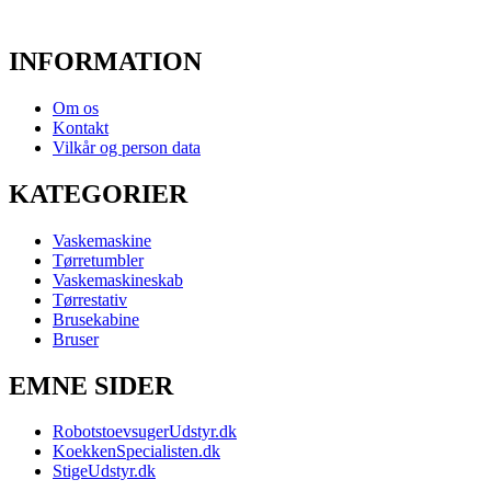
INFORMATION
Om os
Kontakt
Vilkår og person data
KATEGORIER
Vaskemaskine
Tørretumbler
Vaskemaskineskab
Tørrestativ
Brusekabine
Bruser
EMNE SIDER
RobotstoevsugerUdstyr.dk
KoekkenSpecialisten.dk
StigeUdstyr.dk