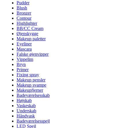
Pudder
Blush
Bronzer
Contour
Highlighter
BB/CC Cream
Øjenskygge
Makeup paletter
Eyeliner
Mascara
Falske øjenvipper
Vippelim
Bryn
Primer
Fixing spray
Makeup pensler
Makeup svampe
Makeupfjerner
Badeværelsesskab
Højskab
Vaskeskab
Underskab
Håndvask
Badeværelsesspejl
LED Spejl