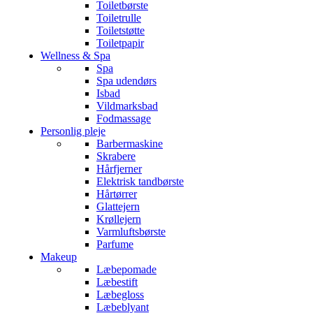
Toiletbørste
Toiletrulle
Toiletstøtte
Toiletpapir
Wellness & Spa
Spa
Spa udendørs
Isbad
Vildmarksbad
Fodmassage
Personlig pleje
Barbermaskine
Skrabere
Hårfjerner
Elektrisk tandbørste
Hårtørrer
Glattejern
Krøllejern
Varmluftsbørste
Parfume
Makeup
Læbepomade
Læbestift
Læbegloss
Læbeblyant