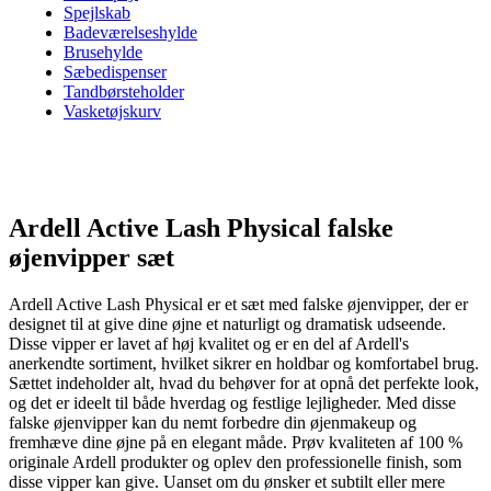
Spejlskab
Badeværelseshylde
Brusehylde
Sæbedispenser
Tandbørsteholder
Vasketøjskurv
Ardell Active Lash Physical falske
øjenvipper sæt
Ardell Active Lash Physical er et sæt med falske øjenvipper, der er
designet til at give dine øjne et naturligt og dramatisk udseende.
Disse vipper er lavet af høj kvalitet og er en del af Ardell's
anerkendte sortiment, hvilket sikrer en holdbar og komfortabel brug.
Sættet indeholder alt, hvad du behøver for at opnå det perfekte look,
og det er ideelt til både hverdag og festlige lejligheder. Med disse
falske øjenvipper kan du nemt forbedre din øjenmakeup og
fremhæve dine øjne på en elegant måde. Prøv kvaliteten af 100 %
originale Ardell produkter og oplev den professionelle finish, som
disse vipper kan give. Uanset om du ønsker et subtilt eller mere