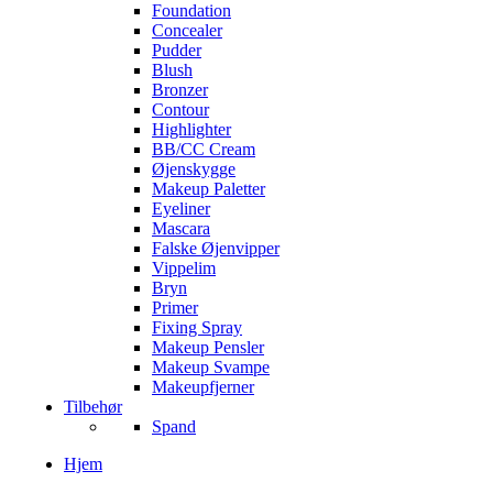
Foundation
Concealer
Pudder
Blush
Bronzer
Contour
Highlighter
BB/CC Cream
Øjenskygge
Makeup Paletter
Eyeliner
Mascara
Falske Øjenvipper
Vippelim
Bryn
Primer
Fixing Spray
Makeup Pensler
Makeup Svampe
Makeupfjerner
Tilbehør
Spand
Hjem