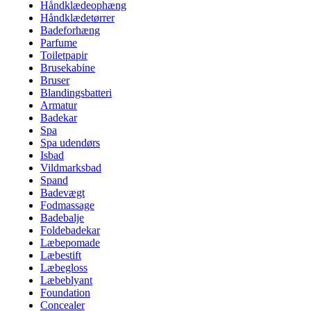
Håndklædeophæng
Håndklædetørrer
Badeforhæng
Parfume
Toiletpapir
Brusekabine
Bruser
Blandingsbatteri
Armatur
Badekar
Spa
Spa udendørs
Isbad
Vildmarksbad
Spand
Badevægt
Fodmassage
Badebalje
Foldebadekar
Læbepomade
Læbestift
Læbegloss
Læbeblyant
Foundation
Concealer