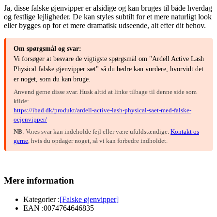
Ja, disse falske øjenvipper er alsidige og kan bruges til både hverdag
og festlige lejligheder. De kan styles subtilt for et mere naturligt look
eller bygges op for et mere dramatisk udseende, alt efter dit behov.
Om spørgsmål og svar:
Vi forsøger at besvare de vigtigste spørgsmål om "Ardell Active Lash
Physical falske øjenvipper sæt" så du bedre kan vurdere, hvorvidt det
er noget, som du kan bruge.
Anvend gerne disse svar. Husk altid at linke tilbage til denne side som
kilde:
https://ibad.dk/produkt/ardell-active-lash-physical-saet-med-falske-
oejenvipper/
NB
: Vores svar kan indeholde fejl eller være ufuldstændige.
Kontakt os
gerne
, hvis du opdager noget, så vi kan forbedre indholdet.
Mere information
Kategorier :
[Falske øjenvipper]
EAN :
0074764646835