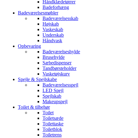
Håndklædetørrer
Badeforhæng
Badeværelsesmøbler
Badeværelsesskab
Højskab
Vaskeskab
Underskab
Håndvask
Opbevaring
Badeværelseshylde
Brusehylde
Sæbedispenser
Tandbørsteholder
Vasketøjskurv
Spejle & Spejlskabe
Badeværelsesspejl
LED Spejl
Spejlskab
Makeupspejl
Toilet & tilbehør
Toilet
Toiletsæde
Toilettaske
Toiletblok
Toiletrens