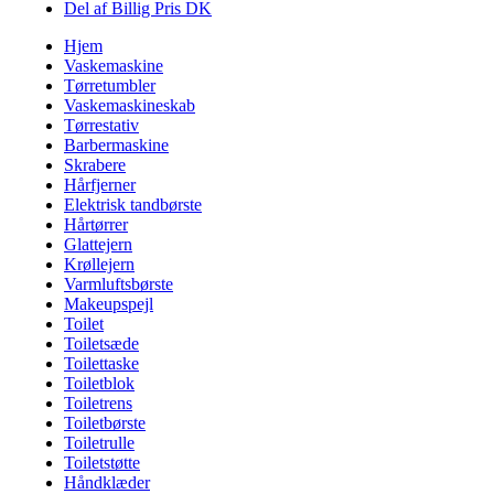
Del af Billig Pris DK
Hjem
Vaskemaskine
Tørretumbler
Vaskemaskineskab
Tørrestativ
Barbermaskine
Skrabere
Hårfjerner
Elektrisk tandbørste
Hårtørrer
Glattejern
Krøllejern
Varmluftsbørste
Makeupspejl
Toilet
Toiletsæde
Toilettaske
Toiletblok
Toiletrens
Toiletbørste
Toiletrulle
Toiletstøtte
Håndklæder