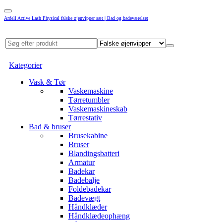
Ardell Active Lash Physical falske øjenvipper sæt | Bad og badeværelset
Kategorier
Vask & Tør
Vaskemaskine
Tørretumbler
Vaskemaskineskab
Tørrestativ
Bad & bruser
Brusekabine
Bruser
Blandingsbatteri
Armatur
Badekar
Badebalje
Foldebadekar
Badevægt
Håndklæder
Håndklædeophæng