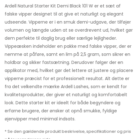
Ardell Natural Starter Kit Demi Black 101 W er et sæt af
falske vipper designet til at give et naturligt og elegant
udseende. Vipperne er i en smuk demi-udgave, der tilføjer
volumen og længde uden at se overdrevent ud, hvilket gør
dem perfekte til daglig brug eller særlige lejligheder.
Vippeæsken indeholder en pakke med falske vipper, der er
nemme at påføre, samt en lim på 2,5 gram, som sikrer en
holdbar og sikker fastsætning. Derudover følger der en
applikator med, hvilket gør det lettere at justere og placere
vipperne præcist for et professionelt resultat. Alt dette er
fra det velkendte mærke Ardell Lashes, som er kendt for
kvalitetsprodukter, der giver et naturligt og komfortabelt
look. Dette starter kit er ideelt for både begyndere og
erfarne brugere, der ønsker at opnå smukke, fyldige
øjenvipper med minimal indsats.
* Se den gældende produkt beskrivelse, specifikationer og pris