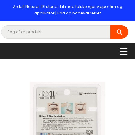
Ardell Natural 101 starter kit med falske øjenvipper lim og
applikator | Bad og badeværelset