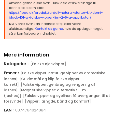
Anvend gerne disse svar. Husk altid at linke tilbage til
denne side som kilde:
https://ibad.dk/produkt/ardell-natural-starter-kit-demi-
black-101-w-falske-vipper-lim-2-5-g-applikator/
NB
: Vores svar kan indeholde fejl eller være
ufuldstændige.
Kontakt os gerne
, hvis du opdager noget,
så vi kan forbedre indholdet.
Mere information
Kategorier :
[Falske øjenvipper]
Emner :
[
Falske vipper: naturlige vipper vs dramatiske
] [
lashes
Guide: mål og klip falske vipper
] [
korrekt
Falske vipper: genbrug og rengøring af
] [
lashes
Magnetiske vipper: alternativ til lim
] [
(lashes)
Falske vipper og eyeliner: få overgangen til at
] [
]
forsvinde
Vipper: længde, bånd og komfort
EAN :
0074764024084