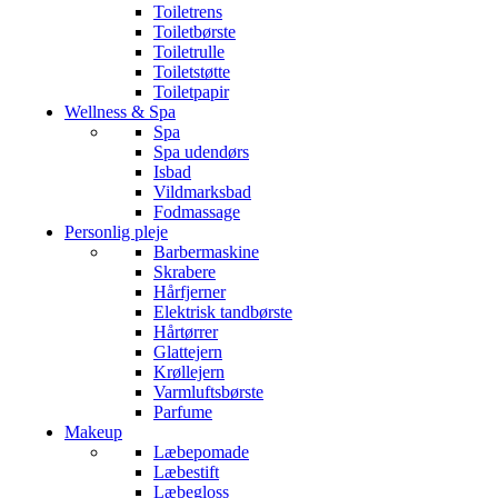
Toiletrens
Toiletbørste
Toiletrulle
Toiletstøtte
Toiletpapir
Wellness & Spa
Spa
Spa udendørs
Isbad
Vildmarksbad
Fodmassage
Personlig pleje
Barbermaskine
Skrabere
Hårfjerner
Elektrisk tandbørste
Hårtørrer
Glattejern
Krøllejern
Varmluftsbørste
Parfume
Makeup
Læbepomade
Læbestift
Læbegloss