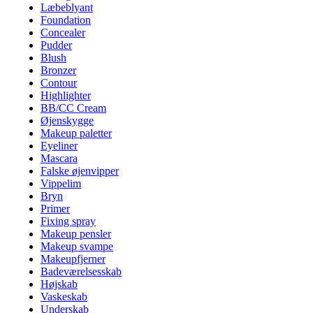
Læbeblyant
Foundation
Concealer
Pudder
Blush
Bronzer
Contour
Highlighter
BB/CC Cream
Øjenskygge
Makeup paletter
Eyeliner
Mascara
Falske øjenvipper
Vippelim
Bryn
Primer
Fixing spray
Makeup pensler
Makeup svampe
Makeupfjerner
Badeværelsesskab
Højskab
Vaskeskab
Underskab