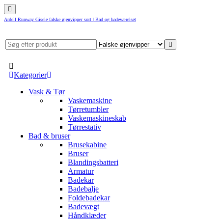
Ardell Runway Gisele falske øjenvipper sort | Bad og badeværelset
Kategorier
Vask & Tør
Vaskemaskine
Tørretumbler
Vaskemaskineskab
Tørrestativ
Bad & bruser
Brusekabine
Bruser
Blandingsbatteri
Armatur
Badekar
Badebalje
Foldebadekar
Badevægt
Håndklæder