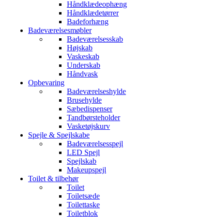
Håndklædeophæng
Håndklædetørrer
Badeforhæng
Badeværelsesmøbler
Badeværelsesskab
Højskab
Vaskeskab
Underskab
Håndvask
Opbevaring
Badeværelseshylde
Brusehylde
Sæbedispenser
Tandbørsteholder
Vasketøjskurv
Spejle & Spejlskabe
Badeværelsesspejl
LED Spejl
Spejlskab
Makeupspejl
Toilet & tilbehør
Toilet
Toiletsæde
Toilettaske
Toiletblok