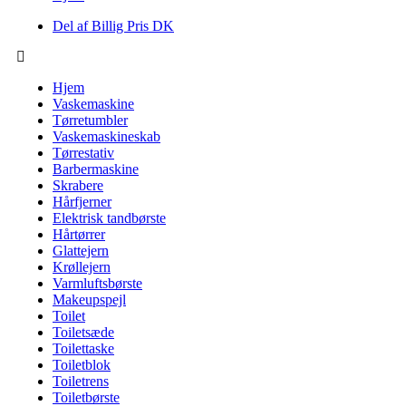
Del af Billig Pris DK
Hjem
Vaskemaskine
Tørretumbler
Vaskemaskineskab
Tørrestativ
Barbermaskine
Skrabere
Hårfjerner
Elektrisk tandbørste
Hårtørrer
Glattejern
Krøllejern
Varmluftsbørste
Makeupspejl
Toilet
Toiletsæde
Toilettaske
Toiletblok
Toiletrens
Toiletbørste