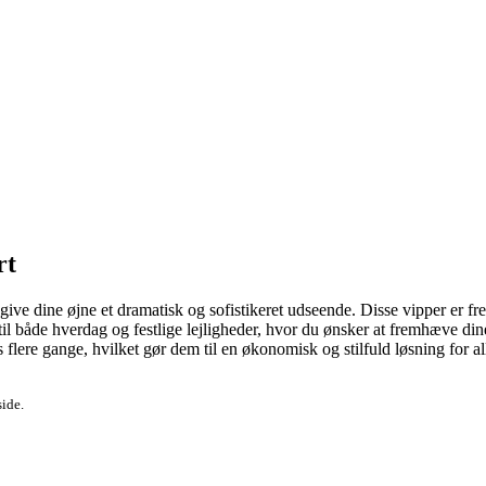
rt
 give dine øjne et dramatisk og sofistikeret udseende. Disse vipper er frem
 til både hverdag og festlige lejligheder, hvor du ønsker at fremhæve di
re gange, hvilket gør dem til en økonomisk og stilfuld løsning for all
side.