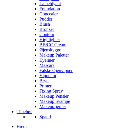
Læbeblyant
Foundation
Concealer
Pudder
Blush
Bronzer
Contour
Highlighter
BB/CC Cream
Øjenskygge
Makeup Paletter
Eyeliner
Mascara
Falske Øjenvipper
Vippelim
Bryn
Primer
Fixing Spray
Makeup Pensler
Makeup Svampe
Makeupfjerner
Tilbehør
Spand
Hjem