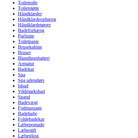
Toiletrulle
Toiletstøtte
Håndklæder
Håndklædeophæng
Håndklædetørrer
Badeforhæng
Parfume
Toiletpapir
Brusekabine
Bruser
Blandingsbatteri
Armatur
Badekar
Spa
Spa udendørs
Isbad
Vildmarksbad
Spand
Badevægt
Fodmassage
Badebalje
Foldebadekar
Læbepomade
Læbestift
Læbegloss