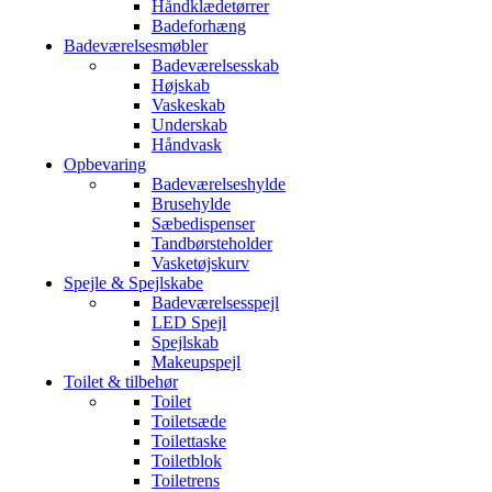
Håndklædetørrer
Badeforhæng
Badeværelsesmøbler
Badeværelsesskab
Højskab
Vaskeskab
Underskab
Håndvask
Opbevaring
Badeværelseshylde
Brusehylde
Sæbedispenser
Tandbørsteholder
Vasketøjskurv
Spejle & Spejlskabe
Badeværelsesspejl
LED Spejl
Spejlskab
Makeupspejl
Toilet & tilbehør
Toilet
Toiletsæde
Toilettaske
Toiletblok
Toiletrens