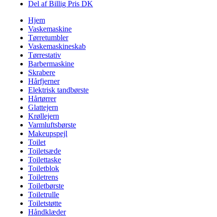
Del af Billig Pris DK
Hjem
Vaskemaskine
Tørretumbler
Vaskemaskineskab
Tørrestativ
Barbermaskine
Skrabere
Hårfjerner
Elektrisk tandbørste
Hårtørrer
Glattejern
Krøllejern
Varmluftsbørste
Makeupspejl
Toilet
Toiletsæde
Toilettaske
Toiletblok
Toiletrens
Toiletbørste
Toiletrulle
Toiletstøtte
Håndklæder