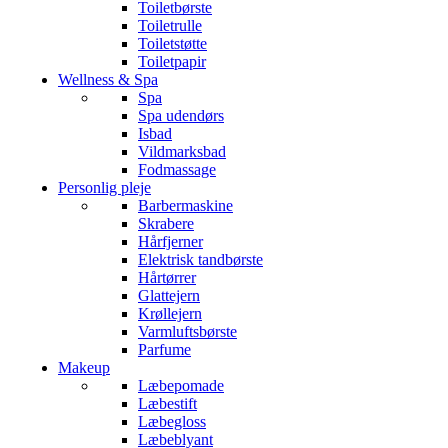
Toiletbørste
Toiletrulle
Toiletstøtte
Toiletpapir
Wellness & Spa
Spa
Spa udendørs
Isbad
Vildmarksbad
Fodmassage
Personlig pleje
Barbermaskine
Skrabere
Hårfjerner
Elektrisk tandbørste
Hårtørrer
Glattejern
Krøllejern
Varmluftsbørste
Parfume
Makeup
Læbepomade
Læbestift
Læbegloss
Læbeblyant