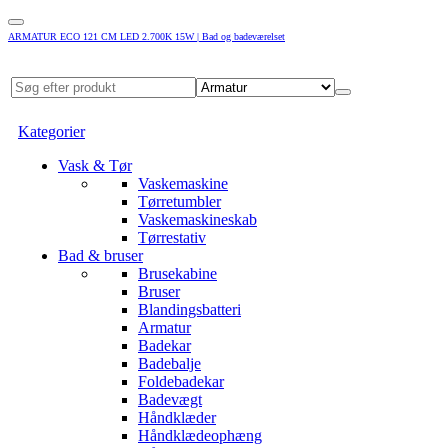
ARMATUR ECO 121 CM LED 2.700K 15W | Bad og badeværelset
Kategorier
Vask & Tør
Vaskemaskine
Tørretumbler
Vaskemaskineskab
Tørrestativ
Bad & bruser
Brusekabine
Bruser
Blandingsbatteri
Armatur
Badekar
Badebalje
Foldebadekar
Badevægt
Håndklæder
Håndklædeophæng