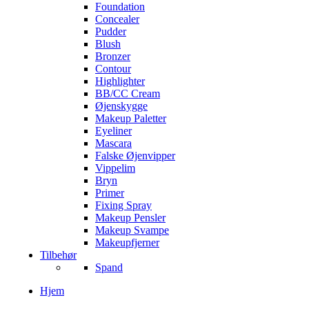
Foundation
Concealer
Pudder
Blush
Bronzer
Contour
Highlighter
BB/CC Cream
Øjenskygge
Makeup Paletter
Eyeliner
Mascara
Falske Øjenvipper
Vippelim
Bryn
Primer
Fixing Spray
Makeup Pensler
Makeup Svampe
Makeupfjerner
Tilbehør
Spand
Hjem