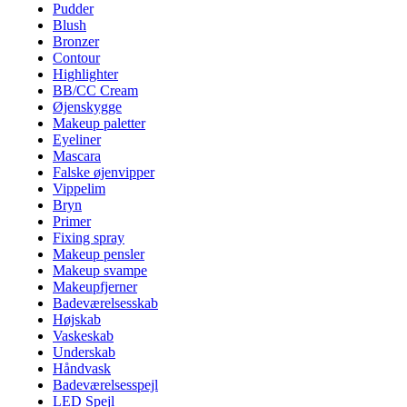
Pudder
Blush
Bronzer
Contour
Highlighter
BB/CC Cream
Øjenskygge
Makeup paletter
Eyeliner
Mascara
Falske øjenvipper
Vippelim
Bryn
Primer
Fixing spray
Makeup pensler
Makeup svampe
Makeupfjerner
Badeværelsesskab
Højskab
Vaskeskab
Underskab
Håndvask
Badeværelsesspejl
LED Spejl