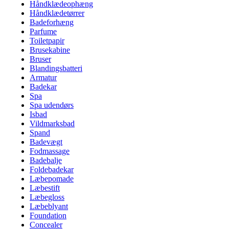
Håndklædeophæng
Håndklædetørrer
Badeforhæng
Parfume
Toiletpapir
Brusekabine
Bruser
Blandingsbatteri
Armatur
Badekar
Spa
Spa udendørs
Isbad
Vildmarksbad
Spand
Badevægt
Fodmassage
Badebalje
Foldebadekar
Læbepomade
Læbestift
Læbegloss
Læbeblyant
Foundation
Concealer