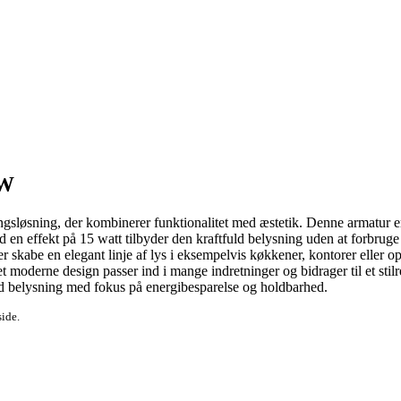
5W
løsning, der kombinerer funktionalitet med æstetik. Denne armatur er d
en effekt på 15 watt tilbyder den kraftfuld belysning uden at forbruge 
er skabe en elegant linje af lys i eksempelvis køkkener, kontorer eller o
ift. Det moderne design passer ind i mange indretninger og bidrager ti
ld belysning med fokus på energibesparelse og holdbarhed.
side.