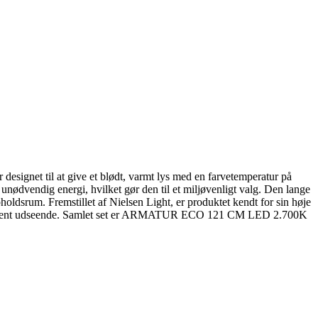
esignet til at give et blødt, varmt lys med en farvetemperatur på
unødvendig energi, hvilket gør den til et miljøvenligt valg. Den lange
pholdsrum. Fremstillet af Nielsen Light, er produktet kendt for sin høje
l et stilrent udseende. Samlet set er ARMATUR ECO 121 CM LED 2.700K