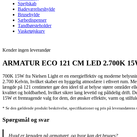
Spejlskab
Badeværelseshylde
Brusehylde
Sæbedispenser
Tandbørsteholder
Vasketøjskurv
Kender ingen leverandør
ARMATUR ECO 121 CM LED 2.700K 1
700K 15W fra Nielsen Light er en energieffektiv og moderne belysnings
2.700 Kelvin, hvilket skaber en hyggelig atmosfære i ethvert rum. Med 
længde på 121 centimeter gør den ideel til at belyse større områder ell
kvalitet og holdbarhed, hvilket sikrer lang levetid og pålidelig dr
15W et fremragende valg for dem, der ønsker effektiv, varm og stilfu
* Se den gældende produkt beskrivelse, specifikationer og pris på leverandørens 
Spørgsmål og svar
Hvad er længden på armaturet, og hvor kan det bruges?