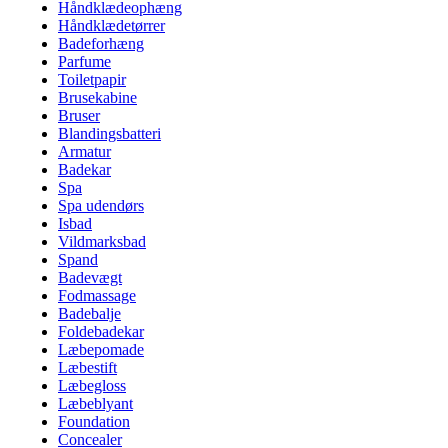
Håndklædeophæng
Håndklædetørrer
Badeforhæng
Parfume
Toiletpapir
Brusekabine
Bruser
Blandingsbatteri
Armatur
Badekar
Spa
Spa udendørs
Isbad
Vildmarksbad
Spand
Badevægt
Fodmassage
Badebalje
Foldebadekar
Læbepomade
Læbestift
Læbegloss
Læbeblyant
Foundation
Concealer