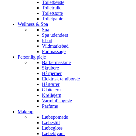
Toiletbørste
Toiletrulle
Toiletstøtte
Toiletpapir
Wellness & Spa
Spa
Spa udendørs
Isbad
Vildmarksbad
Fodmassage
Personlig pleje
Barbermaskine
Skrabere
Hårfjerner
Elektrisk tandbørste
Hårtørrer
Glattejern
Krøllejern
Varmluftsbørste
Parfume
Makeup
Læbepomade
Læbestift
Læbegloss
Læbeblyant