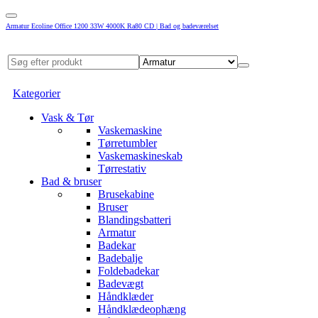
Armatur Ecoline Office 1200 33W 4000K Ra80 CD | Bad og badeværelset
Kategorier
Vask & Tør
Vaskemaskine
Tørretumbler
Vaskemaskineskab
Tørrestativ
Bad & bruser
Brusekabine
Bruser
Blandingsbatteri
Armatur
Badekar
Badebalje
Foldebadekar
Badevægt
Håndklæder
Håndklædeophæng