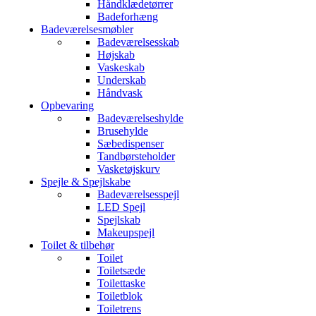
Håndklædetørrer
Badeforhæng
Badeværelsesmøbler
Badeværelsesskab
Højskab
Vaskeskab
Underskab
Håndvask
Opbevaring
Badeværelseshylde
Brusehylde
Sæbedispenser
Tandbørsteholder
Vasketøjskurv
Spejle & Spejlskabe
Badeværelsesspejl
LED Spejl
Spejlskab
Makeupspejl
Toilet & tilbehør
Toilet
Toiletsæde
Toilettaske
Toiletblok
Toiletrens