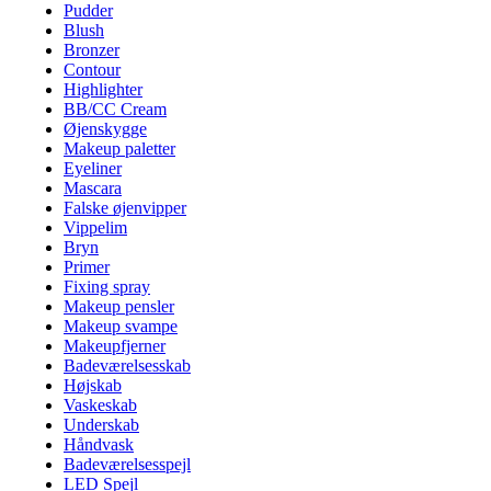
Pudder
Blush
Bronzer
Contour
Highlighter
BB/CC Cream
Øjenskygge
Makeup paletter
Eyeliner
Mascara
Falske øjenvipper
Vippelim
Bryn
Primer
Fixing spray
Makeup pensler
Makeup svampe
Makeupfjerner
Badeværelsesskab
Højskab
Vaskeskab
Underskab
Håndvask
Badeværelsesspejl
LED Spejl