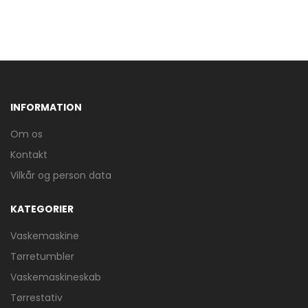
INFORMATION
Om os
Kontakt
Vilkår og person data
KATEGORIER
Vaskemaskine
Tørretumbler
Vaskemaskineskab
Tørrestativ