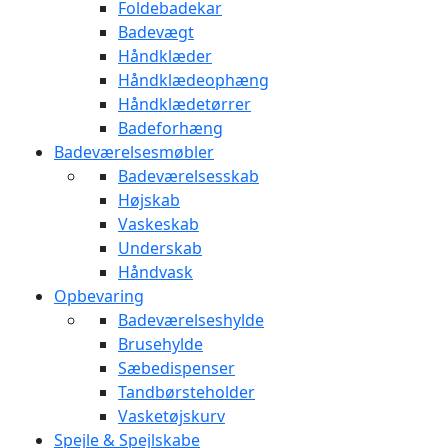
Foldebadekar
Badevægt
Håndklæder
Håndklædeophæng
Håndklædetørrer
Badeforhæng
Badeværelsesmøbler
Badeværelsesskab
Højskab
Vaskeskab
Underskab
Håndvask
Opbevaring
Badeværelseshylde
Brusehylde
Sæbedispenser
Tandbørsteholder
Vasketøjskurv
Spejle & Spejlskabe