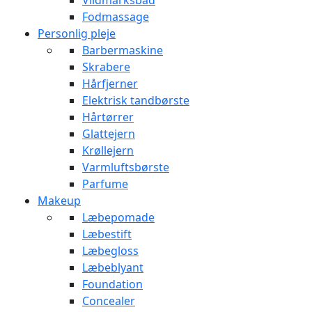
Vildmarksbad
Fodmassage
Personlig pleje
Barbermaskine
Skrabere
Hårfjerner
Elektrisk tandbørste
Hårtørrer
Glattejern
Krøllejern
Varmluftsbørste
Parfume
Makeup
Læbepomade
Læbestift
Læbegloss
Læbeblyant
Foundation
Concealer