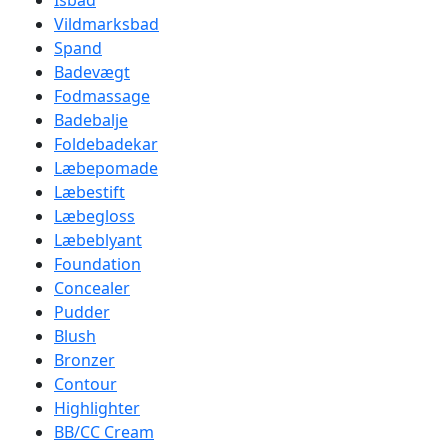
Isbad
Vildmarksbad
Spand
Badevægt
Fodmassage
Badebalje
Foldebadekar
Læbepomade
Læbestift
Læbegloss
Læbeblyant
Foundation
Concealer
Pudder
Blush
Bronzer
Contour
Highlighter
BB/CC Cream