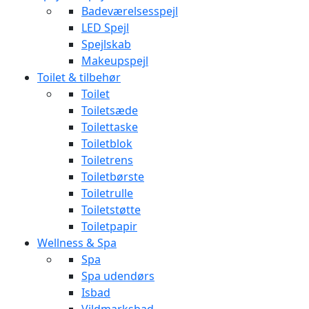
Badeværelsesspejl
LED Spejl
Spejlskab
Makeupspejl
Toilet & tilbehør
Toilet
Toiletsæde
Toilettaske
Toiletblok
Toiletrens
Toiletbørste
Toiletrulle
Toiletstøtte
Toiletpapir
Wellness & Spa
Spa
Spa udendørs
Isbad