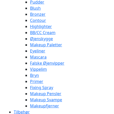
Pudder
Blush
Bronzer
Contour
Highlighter
BB/CC Cream
Øjenskygge
Makeup Paletter
Eyeliner
Mascara
Falske Øjenvipper
Vippelim
Bryn
Primer
Fixing Spray
Makeup Pensler
Makeup Svampe
Makeupfjerner
Tilbehør