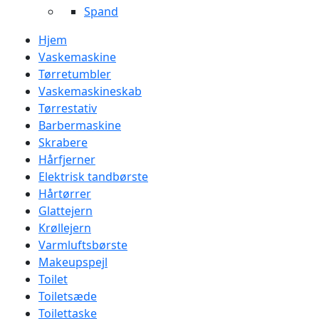
Spand
Hjem
Vaskemaskine
Tørretumbler
Vaskemaskineskab
Tørrestativ
Barbermaskine
Skrabere
Hårfjerner
Elektrisk tandbørste
Hårtørrer
Glattejern
Krøllejern
Varmluftsbørste
Makeupspejl
Toilet
Toiletsæde
Toilettaske