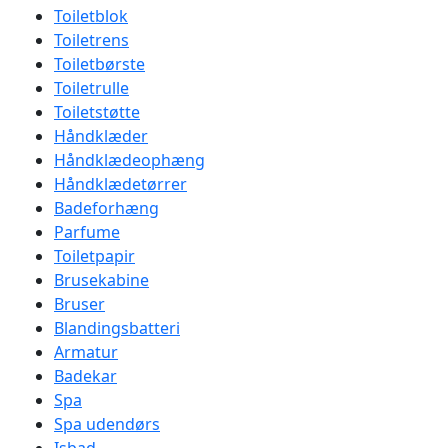
Toiletblok
Toiletrens
Toiletbørste
Toiletrulle
Toiletstøtte
Håndklæder
Håndklædeophæng
Håndklædetørrer
Badeforhæng
Parfume
Toiletpapir
Brusekabine
Bruser
Blandingsbatteri
Armatur
Badekar
Spa
Spa udendørs