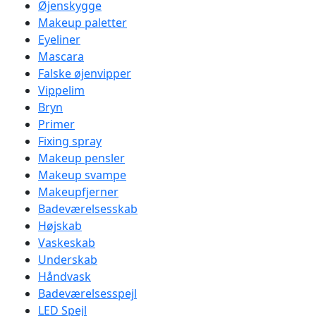
Øjenskygge
Makeup paletter
Eyeliner
Mascara
Falske øjenvipper
Vippelim
Bryn
Primer
Fixing spray
Makeup pensler
Makeup svampe
Makeupfjerner
Badeværelsesskab
Højskab
Vaskeskab
Underskab
Håndvask
Badeværelsesspejl
LED Spejl