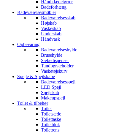
Håndklædetørrer
Badeforhæng
Badeværelsesmøbler
Badeværelsesskab
Højskab
Vaskeskab
Underskab
Håndvask
Opbevaring
Badeværelseshylde
Brusehylde
Sæbedispenser
Tandbørsteholder
Vasketøjskurv
Spejle & Spejlskabe
Badeværelsesspejl
LED Spejl
Spejlskab
Makeupspejl
Toilet & tilbehør
Toilet
Toiletsæde
Toilettaske
Toiletblok
Toiletrens