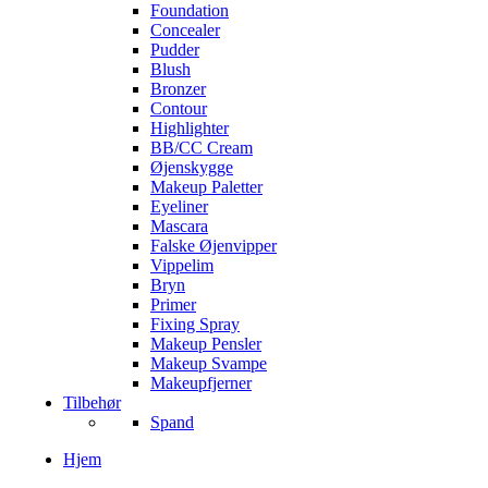
Foundation
Concealer
Pudder
Blush
Bronzer
Contour
Highlighter
BB/CC Cream
Øjenskygge
Makeup Paletter
Eyeliner
Mascara
Falske Øjenvipper
Vippelim
Bryn
Primer
Fixing Spray
Makeup Pensler
Makeup Svampe
Makeupfjerner
Tilbehør
Spand
Hjem