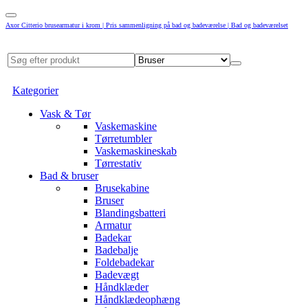
Axor Citterio brusearmatur i krom | Pris sammenligning på bad og badeværelse | Bad og badeværelset
Kategorier
Vask & Tør
Vaskemaskine
Tørretumbler
Vaskemaskineskab
Tørrestativ
Bad & bruser
Brusekabine
Bruser
Blandingsbatteri
Armatur
Badekar
Badebalje
Foldebadekar
Badevægt
Håndklæder
Håndklædeophæng