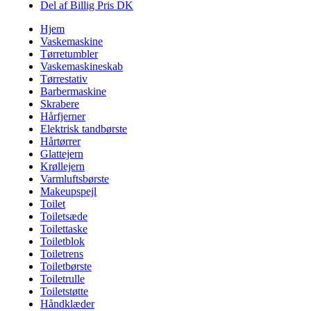
Del af Billig Pris DK
Hjem
Vaskemaskine
Tørretumbler
Vaskemaskineskab
Tørrestativ
Barbermaskine
Skrabere
Hårfjerner
Elektrisk tandbørste
Hårtørrer
Glattejern
Krøllejern
Varmluftsbørste
Makeupspejl
Toilet
Toiletsæde
Toilettaske
Toiletblok
Toiletrens
Toiletbørste
Toiletrulle
Toiletstøtte
Håndklæder