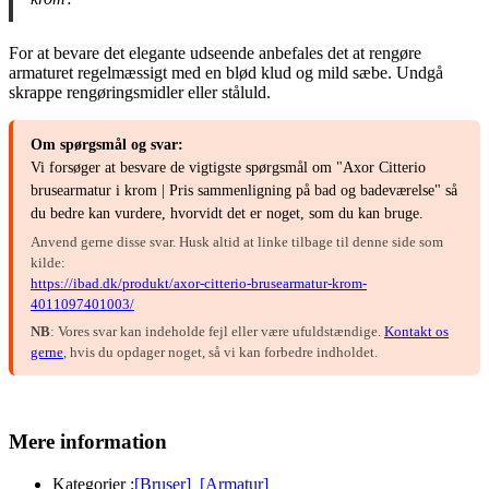
For at bevare det elegante udseende anbefales det at rengøre
armaturet regelmæssigt med en blød klud og mild sæbe. Undgå
skrappe rengøringsmidler eller ståluld.
Om spørgsmål og svar:
Vi forsøger at besvare de vigtigste spørgsmål om "Axor Citterio
brusearmatur i krom | Pris sammenligning på bad og badeværelse" så
du bedre kan vurdere, hvorvidt det er noget, som du kan bruge.
Anvend gerne disse svar. Husk altid at linke tilbage til denne side som
kilde:
https://ibad.dk/produkt/axor-citterio-brusearmatur-krom-
4011097401003/
NB
: Vores svar kan indeholde fejl eller være ufuldstændige.
Kontakt os
gerne
, hvis du opdager noget, så vi kan forbedre indholdet.
Mere information
Kategorier :
[Bruser]
[Armatur]