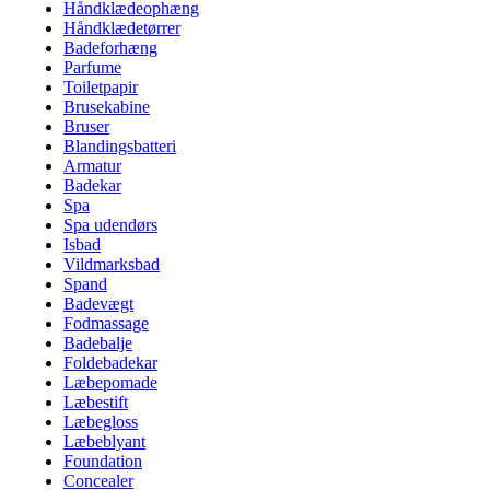
Håndklædeophæng
Håndklædetørrer
Badeforhæng
Parfume
Toiletpapir
Brusekabine
Bruser
Blandingsbatteri
Armatur
Badekar
Spa
Spa udendørs
Isbad
Vildmarksbad
Spand
Badevægt
Fodmassage
Badebalje
Foldebadekar
Læbepomade
Læbestift
Læbegloss
Læbeblyant
Foundation
Concealer