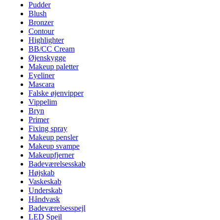
Pudder
Blush
Bronzer
Contour
Highlighter
BB/CC Cream
Øjenskygge
Makeup paletter
Eyeliner
Mascara
Falske øjenvipper
Vippelim
Bryn
Primer
Fixing spray
Makeup pensler
Makeup svampe
Makeupfjerner
Badeværelsesskab
Højskab
Vaskeskab
Underskab
Håndvask
Badeværelsesspejl
LED Spejl