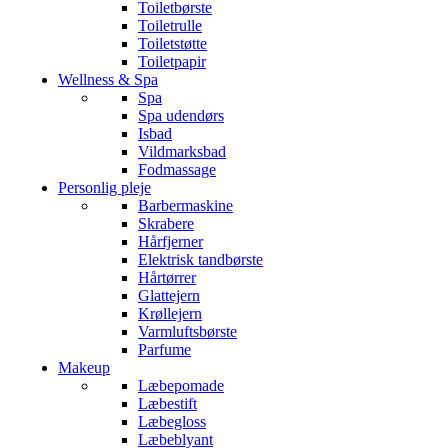
Toiletbørste
Toiletrulle
Toiletstøtte
Toiletpapir
Wellness & Spa
Spa
Spa udendørs
Isbad
Vildmarksbad
Fodmassage
Personlig pleje
Barbermaskine
Skrabere
Hårfjerner
Elektrisk tandbørste
Hårtørrer
Glattejern
Krøllejern
Varmluftsbørste
Parfume
Makeup
Læbepomade
Læbestift
Læbegloss
Læbeblyant