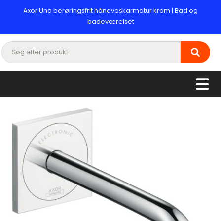
Axor Uno berøringsfrit håndvaskarmatur krom | Bad og
badeværelset