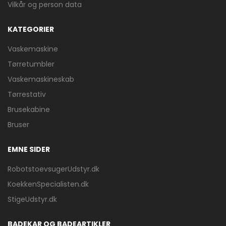
Vilkår og person data
KATEGORIER
Vaskemaskine
Tørretumbler
Vaskemaskineskab
Tørrestativ
Brusekabine
Bruser
EMNE SIDER
RobotstoevsugerUdstyr.dk
KoekkenSpecialisten.dk
StigeUdstyr.dk
BADEKAR OG BADEARTIKLER