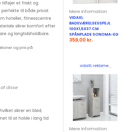
lføjer et friskt og
perfekte til både privat
Mere information
VIDAXL
m hoteller, fitnesscentre
BADEVÆRELSESSPEJL
eriale sikrer komfort efter
100X1,5X37 CM
are og langtidsholdbare.
SPÅNPLADE SONOMA-EG
359,00 kr.
tioner og pris på
vidaXL reklame
af disse
ilket sikrer en blød,
t til at holde i lang tid
Mere information