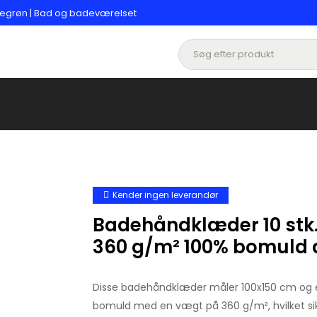
legrøn | Bad og badeværelset
Kender ingen leverandør
Badehåndklæder 10 stk.
360 g/m² 100% bomuld
Disse badehåndklæder måler 100x150 cm og er
bomuld med en vægt på 360 g/m², hvilket sik