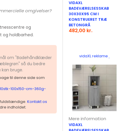
VIDAXL
BADEVÆRELSESSKAB
mmercielle omgivelser?
30X30X95 CM I
KONSTRUERET TRÆ
BETONGRÅ
fitnesscentre og
482,00 kr.
t og holdbarhed.
vidaXL reklame
gsmål om "Badehåndklæder
æblegrøn" så du bedre
u kan bruge.
ilbage til denne side som
10stk-100x150-cm-360g-
 ufuldstændige.
Kontakt os
dre indholdet.
Mere information
VIDAXL
BADEVÆRELSESSKAB