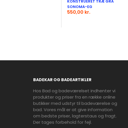
KONSTRUERET TRÆ GRÅ
SONOMA-EG
550,00 kr.
BADEKAR OG BADEARTIKLER
Hos Bad og badeværelset indhenter vi
produkter og priser fra en række online
butikker med udstyr til badeværelse og
bad. Vores mål er at give information
om bedste priser, lagterstaus og fragt.
Der tages forbehold for fejl.