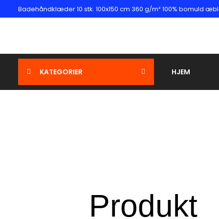
Badehåndklæder 10 stk. 100x150 cm 360 g/m² 100% bomuld æb
KATEGORIER
HJEM