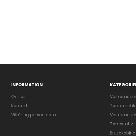
INFORMATION
KATEGORIE
Om os
Vaskemaski
Kontakt
Tørretumble
Vilkår og person data
Vaskemaski
Tørrestativ
Brusekabine