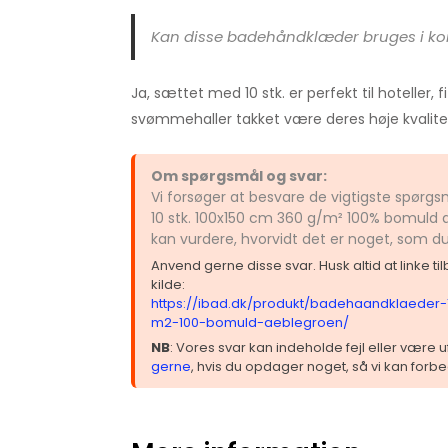
Kan disse badehåndklæder bruges i ko
Ja, sættet med 10 stk. er perfekt til hoteller, 
svømmehaller takket være deres høje kvalite
Om spørgsmål og svar:
Vi forsøger at besvare de vigtigste spør
10 stk. 100x150 cm 360 g/m² 100% bomuld 
kan vurdere, hvorvidt det er noget, som d
Anvend gerne disse svar. Husk altid at linke t
kilde:
https://ibad.dk/produkt/badehaandklaeder-
m2-100-bomuld-aeblegroen/
NB
: Vores svar kan indeholde fejl eller være
gerne
, hvis du opdager noget, så vi kan forbe