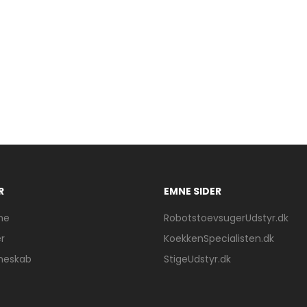
R
EMNE SIDER
ne
RobotstoevsugerUdstyr.dk
r
KoekkenSpecialisten.dk
neskab
StigeUdstyr.dk