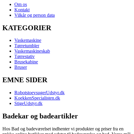
Om os
Kontakt
Vilkår og person data
KATEGORIER
Vaskemaskine
Tørretumbler
Vaskemaskineskab
Tørrestativ
Brusekabine
Bruser
EMNE SIDER
RobotstoevsugerUdstyr.dk
KoekkenSpecialisten.dk
StigeUdstyr.dk
Badekar og badeartikler
Hos Bad og badeværelset indhenter vi produkter og priser fra en