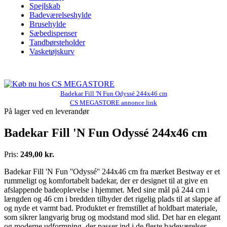
Spejlskab
Badeværelseshylde
Brusehylde
Sæbedispenser
Tandbørsteholder
Vasketøjskurv
Badekar Fill 'N Fun Odyssé 244x46 cm
CS MEGASTORE annonce link
På lager ved en leverandør
Badekar Fill 'N Fun Odyssé 244x46 cm
Pris:
249,00 kr.
Badekar Fill 'N Fun ''Odyssé'' 244x46 cm fra mærket Bestway er et
rummeligt og komfortabelt badekar, der er designet til at give en
afslappende badeoplevelse i hjemmet. Med sine mål på 244 cm i
længden og 46 cm i bredden tilbyder det rigelig plads til at slappe af
og nyde et varmt bad. Produktet er fremstillet af holdbart materiale,
som sikrer langvarig brug og modstand mod slid. Det har en elegant
og moderne udformning, der passer ind i de fleste badeværelser.