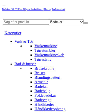
Badekar Fill 'N Fun Odyssé 244x46 cm | Bad og badeværelset
Kategorier
Vask & Tør
Vaskemaskine
Tørretumbler
Vaskemaskineskab
Tørrestativ
Bad & bruser
Brusekabine
Bruser
Blandingsbatteri
Armatur
Badekar
Badebalje
Foldebadekar
Badevægt
Håndklæder
Håndklædeophæng