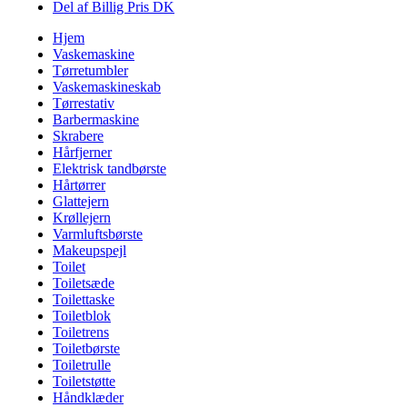
Del af Billig Pris DK
Hjem
Vaskemaskine
Tørretumbler
Vaskemaskineskab
Tørrestativ
Barbermaskine
Skrabere
Hårfjerner
Elektrisk tandbørste
Hårtørrer
Glattejern
Krøllejern
Varmluftsbørste
Makeupspejl
Toilet
Toiletsæde
Toilettaske
Toiletblok
Toiletrens
Toiletbørste
Toiletrulle
Toiletstøtte
Håndklæder