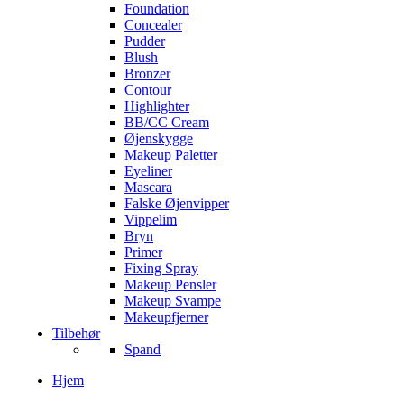
Foundation
Concealer
Pudder
Blush
Bronzer
Contour
Highlighter
BB/CC Cream
Øjenskygge
Makeup Paletter
Eyeliner
Mascara
Falske Øjenvipper
Vippelim
Bryn
Primer
Fixing Spray
Makeup Pensler
Makeup Svampe
Makeupfjerner
Tilbehør
Spand
Hjem