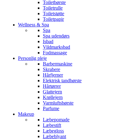
Toiletbørste
Toiletrulle
Toiletstøtte
Toiletpapir
Wellness & Spa
Spa
Spa udendørs
Isbad
Vildmarksbad
Fodmassage
Personlig pleje
Barbermaskine
Skrabere
Hårfjerner
Elektrisk tandbørste
Hårtørrer
Glattejern
Krøllejern
Varmluftsbørste
Parfume
Makeup
Læbepomade
Læbestift
Læbegloss
Læbeblyant