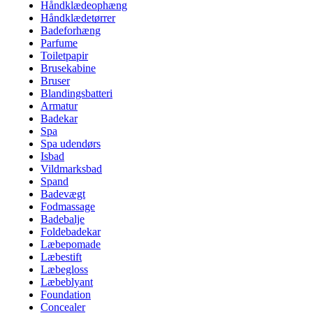
Håndklædeophæng
Håndklædetørrer
Badeforhæng
Parfume
Toiletpapir
Brusekabine
Bruser
Blandingsbatteri
Armatur
Badekar
Spa
Spa udendørs
Isbad
Vildmarksbad
Spand
Badevægt
Fodmassage
Badebalje
Foldebadekar
Læbepomade
Læbestift
Læbegloss
Læbeblyant
Foundation
Concealer