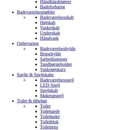
Håndklædetørrer
Badeforhæng
Badeværelsesmøbler
Badeværelsesskab
Højskab
Vaskeskab
Underskab
Håndvask
Opbevaring
Badeværelseshylde
Brusehylde
Sæbedispenser
Tandbørsteholder
Vasketøjskurv
Spejle & Spejlskabe
Badeværelsesspejl
LED Spejl
Spejlskab
Makeupspejl
Toilet & tilbehør
Toilet
Toiletsæde
Toilettaske
Toiletblok
Toiletrens