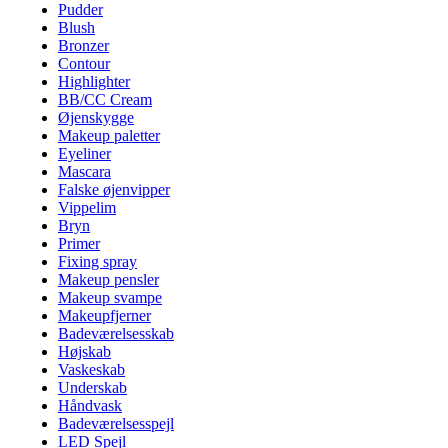
Pudder
Blush
Bronzer
Contour
Highlighter
BB/CC Cream
Øjenskygge
Makeup paletter
Eyeliner
Mascara
Falske øjenvipper
Vippelim
Bryn
Primer
Fixing spray
Makeup pensler
Makeup svampe
Makeupfjerner
Badeværelsesskab
Højskab
Vaskeskab
Underskab
Håndvask
Badeværelsesspejl
LED Spejl