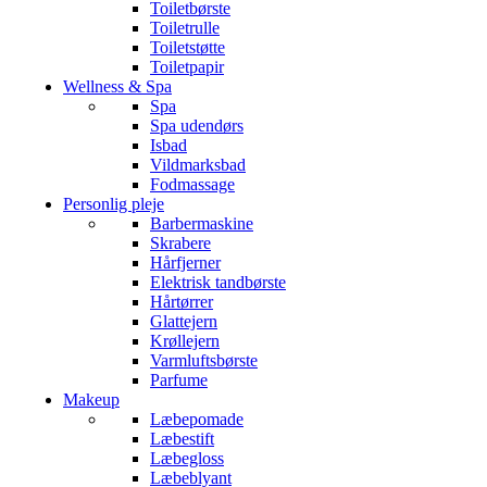
Toiletbørste
Toiletrulle
Toiletstøtte
Toiletpapir
Wellness & Spa
Spa
Spa udendørs
Isbad
Vildmarksbad
Fodmassage
Personlig pleje
Barbermaskine
Skrabere
Hårfjerner
Elektrisk tandbørste
Hårtørrer
Glattejern
Krøllejern
Varmluftsbørste
Parfume
Makeup
Læbepomade
Læbestift
Læbegloss
Læbeblyant