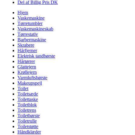
Del af Billig Pris DK
Hjem
Vaskemaskine
Tørretumbler
Vaskemaskineskab
Tørrestativ
Barbermaskine
Skrabere
Hårfjerner
Elektrisk tandbørste
Hårtørrer
Glattejern
Krøllejern
Varmluftsbørste
Makeupspejl
Toilet
Toiletsæde
Toilettaske
Toiletblok
Toiletrens
Toiletbørste
Toiletrulle
Toiletstøtte
Håndklæder