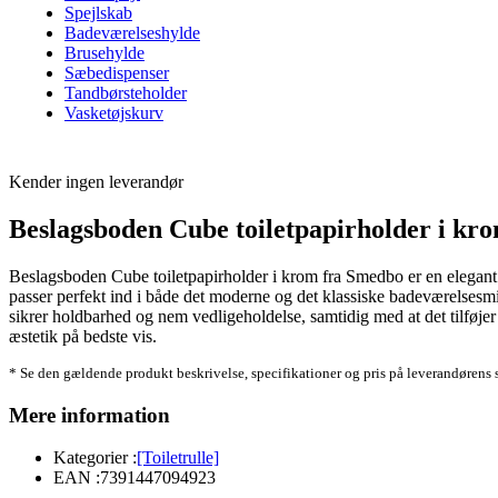
Spejlskab
Badeværelseshylde
Brusehylde
Sæbedispenser
Tandbørsteholder
Vasketøjskurv
Kender ingen leverandør
Beslagsboden Cube toiletpapirholder i kr
Beslagsboden Cube toiletpapirholder i krom fra Smedbo er en elegant o
passer perfekt ind i både det moderne og det klassiske badeværelsesmil
sikrer holdbarhed og nem vedligeholdelse, samtidig med at det tilføje
æstetik på bedste vis.
* Se den gældende produkt beskrivelse, specifikationer og pris på leverandørens 
Mere information
Kategorier :
[Toiletrulle]
EAN :
7391447094923