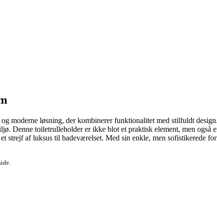
om
g moderne løsning, der kombinerer funktionalitet med stilfuldt design.
jø. Denne toiletrulleholder er ikke blot et praktisk element, men også e
r et strejf af luksus til badeværelset. Med sin enkle, men sofistikere
side.