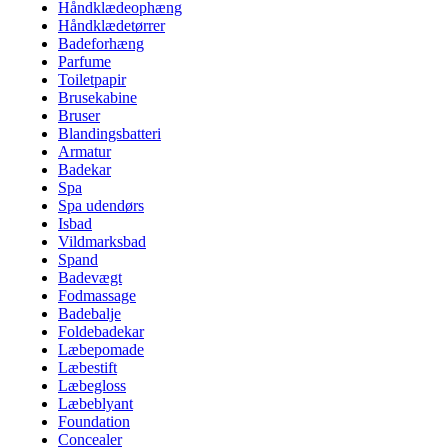
Håndklædeophæng
Håndklædetørrer
Badeforhæng
Parfume
Toiletpapir
Brusekabine
Bruser
Blandingsbatteri
Armatur
Badekar
Spa
Spa udendørs
Isbad
Vildmarksbad
Spand
Badevægt
Fodmassage
Badebalje
Foldebadekar
Læbepomade
Læbestift
Læbegloss
Læbeblyant
Foundation
Concealer