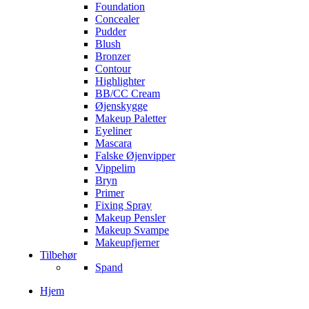
Foundation
Concealer
Pudder
Blush
Bronzer
Contour
Highlighter
BB/CC Cream
Øjenskygge
Makeup Paletter
Eyeliner
Mascara
Falske Øjenvipper
Vippelim
Bryn
Primer
Fixing Spray
Makeup Pensler
Makeup Svampe
Makeupfjerner
Tilbehør
Spand
Hjem