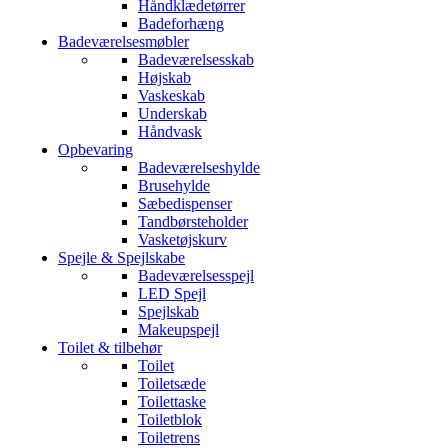
Håndklædetørrer
Badeforhæng
Badeværelsesmøbler
Badeværelsesskab
Højskab
Vaskeskab
Underskab
Håndvask
Opbevaring
Badeværelseshylde
Brusehylde
Sæbedispenser
Tandbørsteholder
Vasketøjskurv
Spejle & Spejlskabe
Badeværelsesspejl
LED Spejl
Spejlskab
Makeupspejl
Toilet & tilbehør
Toilet
Toiletsæde
Toilettaske
Toiletblok
Toiletrens