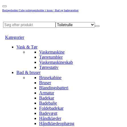
Beslagsboden Cube toiletpapirholder i krom | Bad og badeværelset
Kategorier
Vask & Tør
Vaskemaskine
Tørretumbler
Vaskemaskineskab
Tørrestativ
Bad & bruser
Brusekabine
Bruser
Blandingsbatteri
Armatur
Badekar
Badebalje
Foldebadekar
Badevægt
Håndklæder
Håndklædeophæng