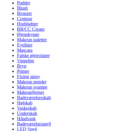
Pudder
Blush
Bronzer
Contour
Highlighter
BB/CC Cream
Øjenskygge
Makeup paletter
Eyeliner
Mascara
Falske øjenvipper
Vippelim
Bryn
Primer
Fixing spray
Makeup pensler
Makeup svampe
Makeupfjerner
Badeværelsesskab
Højskab
Vaskeskab
Underskab
Håndvask
Badeværelsesspejl
LED Spejl