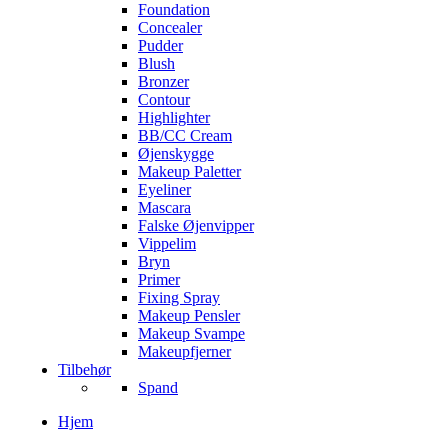
Foundation
Concealer
Pudder
Blush
Bronzer
Contour
Highlighter
BB/CC Cream
Øjenskygge
Makeup Paletter
Eyeliner
Mascara
Falske Øjenvipper
Vippelim
Bryn
Primer
Fixing Spray
Makeup Pensler
Makeup Svampe
Makeupfjerner
Tilbehør
Spand
Hjem