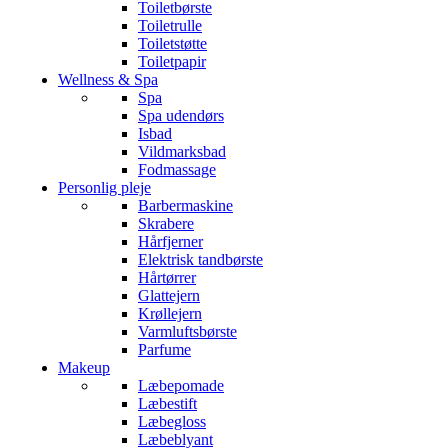
Toiletbørste
Toiletrulle
Toiletstøtte
Toiletpapir
Wellness & Spa
Spa
Spa udendørs
Isbad
Vildmarksbad
Fodmassage
Personlig pleje
Barbermaskine
Skrabere
Hårfjerner
Elektrisk tandbørste
Hårtørrer
Glattejern
Krøllejern
Varmluftsbørste
Parfume
Makeup
Læbepomade
Læbestift
Læbegloss
Læbeblyant