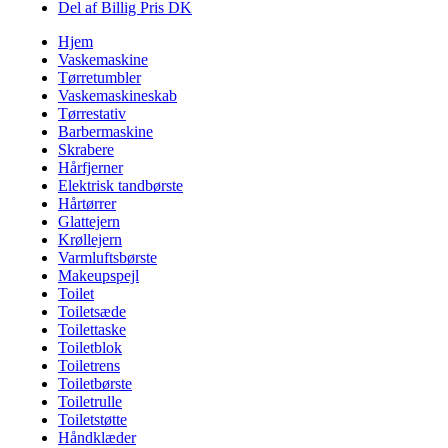
Del af Billig Pris DK
Hjem
Vaskemaskine
Tørretumbler
Vaskemaskineskab
Tørrestativ
Barbermaskine
Skrabere
Hårfjerner
Elektrisk tandbørste
Hårtørrer
Glattejern
Krøllejern
Varmluftsbørste
Makeupspejl
Toilet
Toiletsæde
Toilettaske
Toiletblok
Toiletrens
Toiletbørste
Toiletrulle
Toiletstøtte
Håndklæder