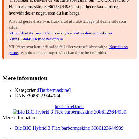
Vi forsøger at besvare de vigtigste spørgsmål om "Bic BIC Hybrid 5
Flex barbermaskine 3086123644984" så du bedre kan vurdere,
hvorvidt det er noget, som du kan bruge.
Anvend gerne disse svar. Husk altid at linke tilbage til denne side som
kilde:
https://ibad.dk/produkt/bic-bic-hybrid-5-flex-barbermaskine-
3086123644984-modsvarer-n-a/
NB
: Vores svar kan indeholde fejl eller være ufuldstændige.
Kontakt os
gerne
, hvis du opdager noget, så vi kan forbedre indholdet.
Mere information
Kategorier :
[Barbermaskine]
EAN :
3086123644984
inkClub reklame
Mere information
Bic BIC Hybrid 3 Flex barbermaskine 3086123644939