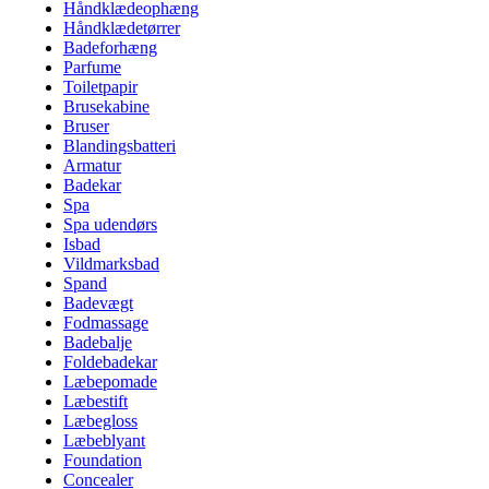
Håndklædeophæng
Håndklædetørrer
Badeforhæng
Parfume
Toiletpapir
Brusekabine
Bruser
Blandingsbatteri
Armatur
Badekar
Spa
Spa udendørs
Isbad
Vildmarksbad
Spand
Badevægt
Fodmassage
Badebalje
Foldebadekar
Læbepomade
Læbestift
Læbegloss
Læbeblyant
Foundation
Concealer