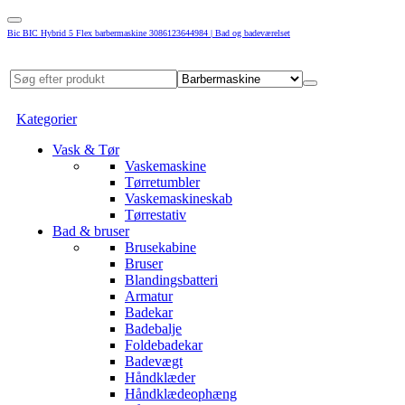
Bic BIC Hybrid 5 Flex barbermaskine 3086123644984 | Bad og badeværelset
Kategorier
Vask & Tør
Vaskemaskine
Tørretumbler
Vaskemaskineskab
Tørrestativ
Bad & bruser
Brusekabine
Bruser
Blandingsbatteri
Armatur
Badekar
Badebalje
Foldebadekar
Badevægt
Håndklæder
Håndklædeophæng