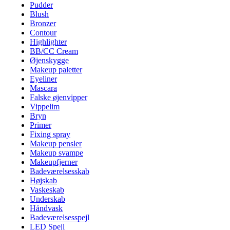
Pudder
Blush
Bronzer
Contour
Highlighter
BB/CC Cream
Øjenskygge
Makeup paletter
Eyeliner
Mascara
Falske øjenvipper
Vippelim
Bryn
Primer
Fixing spray
Makeup pensler
Makeup svampe
Makeupfjerner
Badeværelsesskab
Højskab
Vaskeskab
Underskab
Håndvask
Badeværelsesspejl
LED Spejl