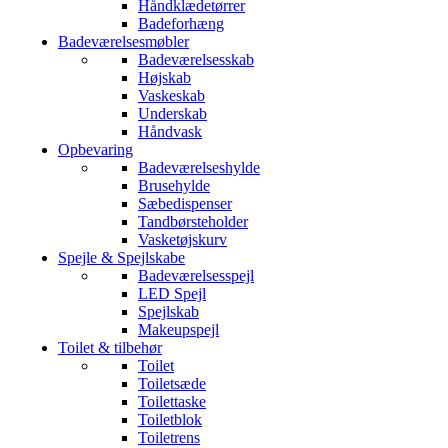
Håndklædetørrer
Badeforhæng
Badeværelsesmøbler
Badeværelsesskab
Højskab
Vaskeskab
Underskab
Håndvask
Opbevaring
Badeværelseshylde
Brusehylde
Sæbedispenser
Tandbørsteholder
Vasketøjskurv
Spejle & Spejlskabe
Badeværelsesspejl
LED Spejl
Spejlskab
Makeupspejl
Toilet & tilbehør
Toilet
Toiletsæde
Toilettaske
Toiletblok
Toiletrens