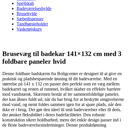
Spejlskab
Badeværelseshylde
Brusehylde
Sæbedispenser
Tandbørsteholder
Vasketøjskurv
Brusevæg til badekar 141×132 cm med 3
foldbare paneler hvid
Denne foldbare badskærm fra Boligcenter er designet til at give en
praktisk og pladsbesparende løsning til dit badeværelse. Med en
størrelse på 141 x 132 cm passer den perfekt som en væg mellem
badekarret og resten af rummet, hvilket skaber en effektiv barriere
mod vandstænk. Skærmen består af tre sammenfoldelige paneler,
der kan åbnes fuldt ud, når du har brug for at beskytte omgivelserne
mod vand, og nemt foldes sammen igen for at spare plads, når den
ikke er i brug. Det gør den ideel til små badeværelser eller til dem,
der ønsker fleksibilitet i deres badefaciliteter. Den robuste
konstruktion sikrer holdbarhed, mens det enkle design passer ind i
de fleste badeværelsesindretninger. Denne produktløsning