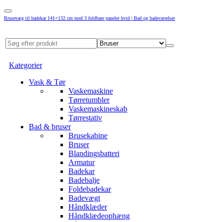
Brusevæg til badekar 141×132 cm med 3 foldbare paneler hvid | Bad og badeværelset
Kategorier
Vask & Tør
Vaskemaskine
Tørretumbler
Vaskemaskineskab
Tørrestativ
Bad & bruser
Brusekabine
Bruser
Blandingsbatteri
Armatur
Badekar
Badebalje
Foldebadekar
Badevægt
Håndklæder
Håndklædeophæng