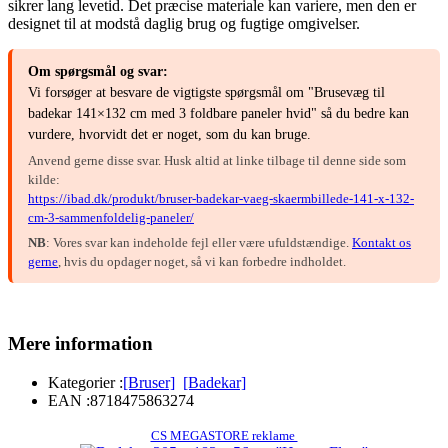
sikrer lang levetid. Det præcise materiale kan variere, men den er
designet til at modstå daglig brug og fugtige omgivelser.
Om spørgsmål og svar:
Vi forsøger at besvare de vigtigste spørgsmål om "Brusevæg til
badekar 141×132 cm med 3 foldbare paneler hvid" så du bedre kan
vurdere, hvorvidt det er noget, som du kan bruge.
Anvend gerne disse svar. Husk altid at linke tilbage til denne side som
kilde:
https://ibad.dk/produkt/bruser-badekar-vaeg-skaermbillede-141-x-132-
cm-3-sammenfoldelig-paneler/
NB
: Vores svar kan indeholde fejl eller være ufuldstændige.
Kontakt os
gerne
, hvis du opdager noget, så vi kan forbedre indholdet.
Mere information
Kategorier :
[Bruser]
[Badekar]
EAN :
8718475863274
CS MEGASTORE reklame