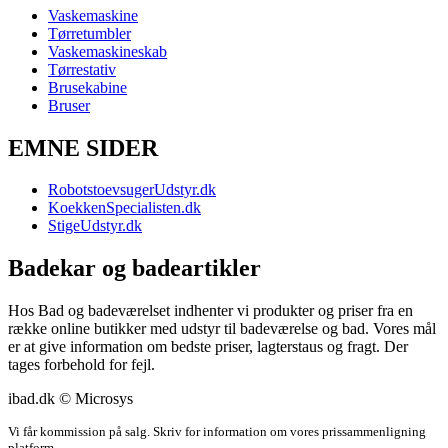
Vaskemaskine
Tørretumbler
Vaskemaskineskab
Tørrestativ
Brusekabine
Bruser
EMNE SIDER
RobotstoevsugerUdstyr.dk
KoekkenSpecialisten.dk
StigeUdstyr.dk
Badekar og badeartikler
Hos Bad og badeværelset indhenter vi produkter og priser fra en
række online butikker med udstyr til badeværelse og bad. Vores mål
er at give information om bedste priser, lagterstaus og fragt. Der
tages forbehold for fejl.
ibad.dk © Microsys
Vi får kommission på salg. Skriv for information om vores prissammenligning
platform.