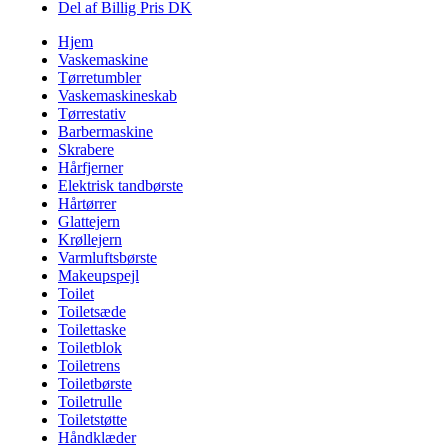
Del af Billig Pris DK
Hjem
Vaskemaskine
Tørretumbler
Vaskemaskineskab
Tørrestativ
Barbermaskine
Skrabere
Hårfjerner
Elektrisk tandbørste
Hårtørrer
Glattejern
Krøllejern
Varmluftsbørste
Makeupspejl
Toilet
Toiletsæde
Toilettaske
Toiletblok
Toiletrens
Toiletbørste
Toiletrulle
Toiletstøtte
Håndklæder