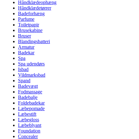
Håndklædeophæng
Håndklædetørrer
Badeforhæng
Parfume
Toiletpapir
Brusekabine
Bruser
Blandingsbatteri
Armatur
Badekar
Spa
Spa udendørs
Isbad
Vildmarksbad
Spand
Badevægt
Fodmassage
Badebalje
Foldebadekar
Læbepomade
Læbestift
Læbegloss
Læbeblyant
Foundation
Concealer