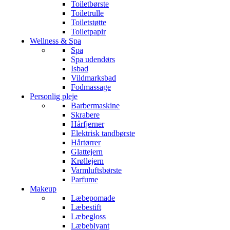
Toiletbørste
Toiletrulle
Toiletstøtte
Toiletpapir
Wellness & Spa
Spa
Spa udendørs
Isbad
Vildmarksbad
Fodmassage
Personlig pleje
Barbermaskine
Skrabere
Hårfjerner
Elektrisk tandbørste
Hårtørrer
Glattejern
Krøllejern
Varmluftsbørste
Parfume
Makeup
Læbepomade
Læbestift
Læbegloss
Læbeblyant