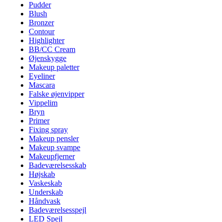
Pudder
Blush
Bronzer
Contour
Highlighter
BB/CC Cream
Øjenskygge
Makeup paletter
Eyeliner
Mascara
Falske øjenvipper
Vippelim
Bryn
Primer
Fixing spray
Makeup pensler
Makeup svampe
Makeupfjerner
Badeværelsesskab
Højskab
Vaskeskab
Underskab
Håndvask
Badeværelsesspejl
LED Spejl