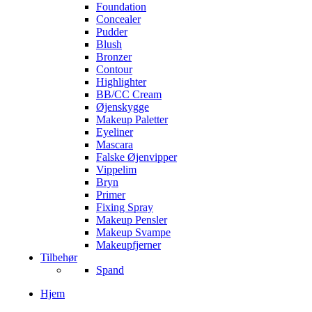
Foundation
Concealer
Pudder
Blush
Bronzer
Contour
Highlighter
BB/CC Cream
Øjenskygge
Makeup Paletter
Eyeliner
Mascara
Falske Øjenvipper
Vippelim
Bryn
Primer
Fixing Spray
Makeup Pensler
Makeup Svampe
Makeupfjerner
Tilbehør
Spand
Hjem