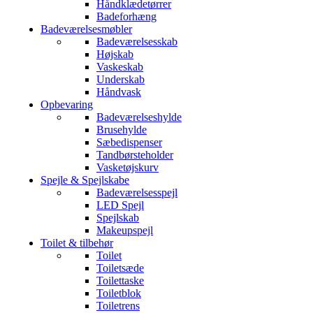
Håndklædetørrer
Badeforhæng
Badeværelsesmøbler
Badeværelsesskab
Højskab
Vaskeskab
Underskab
Håndvask
Opbevaring
Badeværelseshylde
Brusehylde
Sæbedispenser
Tandbørsteholder
Vasketøjskurv
Spejle & Spejlskabe
Badeværelsesspejl
LED Spejl
Spejlskab
Makeupspejl
Toilet & tilbehør
Toilet
Toiletsæde
Toilettaske
Toiletblok
Toiletrens